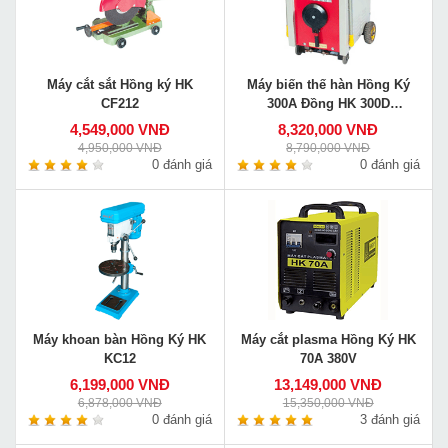
Máy cắt sắt Hồng ký HK
Máy biến thế hàn Hồng Ký
CF212
300A Đồng HK 300D
220V/380V
4,549,000 VNĐ
8,320,000 VNĐ
4,950,000 VNĐ
8,790,000 VNĐ
0 đánh giá
0 đánh giá
Máy khoan bàn Hồng Ký HK
Máy cắt plasma Hồng Ký HK
KC12
70A 380V
6,199,000 VNĐ
13,149,000 VNĐ
6,878,000 VNĐ
15,350,000 VNĐ
0 đánh giá
3 đánh giá