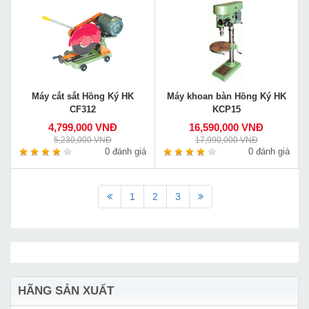
Máy cắt sắt Hồng Ký HK
Máy khoan bàn Hồng Ký HK
CF312
KCP15
4,799,000 VNĐ
16,590,000 VNĐ
5,230,000 VNĐ
17,990,000 VNĐ
0 đánh giá
0 đánh giá
1
2
3
HÃNG SẢN XUẤT