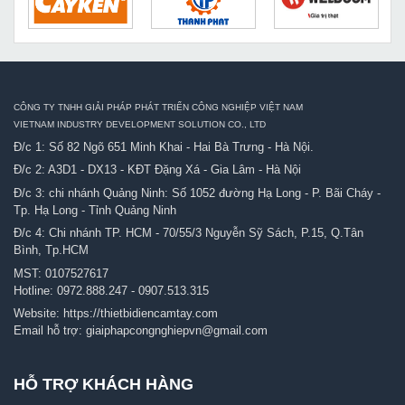
CÔNG TY TNHH GIẢI PHÁP PHÁT TRIỂN CÔNG NGHIỆP VIỆT NAM
VIETNAM INDUSTRY DEVELOPMENT SOLUTION CO., LTD
Đ/c 1: Số 82 Ngõ 651 Minh Khai - Hai Bà Trưng - Hà Nội.
Đ/c 2: A3D1 - DX13 - KĐT Đặng Xá - Gia Lâm - Hà Nội
Đ/c 3: chi nhánh Quảng Ninh: Số 1052 đường Hạ Long - P. Bãi Cháy -
Tp. Hạ Long - Tỉnh Quảng Ninh
Đ/c 4: Chi nhánh TP. HCM - 70/55/3 Nguyễn Sỹ Sách, P.15, Q.Tân
Bình, Tp.HCM
MST: 0107527617
Hotline:
0972.888.247
-
0907.513.315
Website:
https://thietbidiencamtay.com
Email hỗ trợ:
giaiphapcongnghiepvn@gmail.com
HỖ TRỢ KHÁCH HÀNG