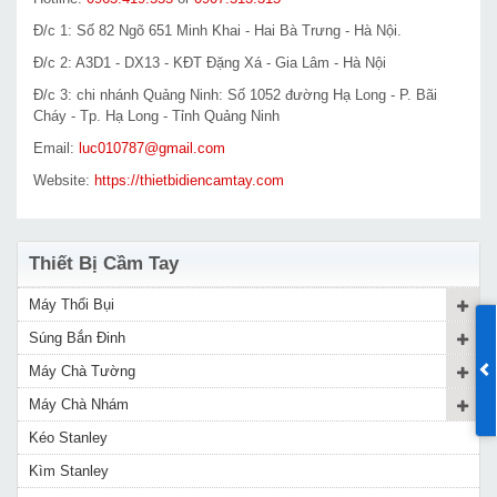
Đ/c 1: Số 82 Ngõ 651 Minh Khai - Hai Bà Trưng - Hà Nội.
Đ/c 2: A3D1 - DX13 - KĐT Đặng Xá - Gia Lâm - Hà Nội
Đ/c 3: chi nhánh Quảng Ninh: Số 1052 đường Hạ Long - P. Bãi
Cháy - Tp. Hạ Long - Tỉnh Quảng Ninh
Email:
luc010787@gmail.com
Website:
https://thietbidiencamtay.com
Thiết Bị Cầm Tay
Máy Thổi Bụi
Súng Bắn Đinh
Máy Chà Tường
Máy Chà Nhám
Kéo Stanley
Kìm Stanley