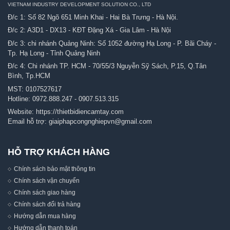
VIETNAM INDUSTRY DEVELOPMENT SOLUTION CO., LTD
Đ/c 1: Số 82 Ngõ 651 Minh Khai - Hai Bà Trưng - Hà Nội.
Đ/c 2: A3D1 - DX13 - KĐT Đặng Xá - Gia Lâm - Hà Nội
Đ/c 3: chi nhánh Quảng Ninh: Số 1052 đường Hạ Long - P. Bãi Cháy -
Tp. Hạ Long - Tỉnh Quảng Ninh
Đ/c 4: Chi nhánh TP. HCM - 70/55/3 Nguyễn Sỹ Sách, P.15, Q.Tân
Bình, Tp.HCM
MST: 0107527617
Hotline:
0972.888.247
-
0907.513.315
Website:
https://thietbidiencamtay.com
Email hỗ trợ:
giaiphapcongnghiepvn@gmail.com
HỖ TRỢ KHÁCH HÀNG
Chính sách bảo mật thông tin
Chính sách vận chuyển
Chính sách giao hàng
Chính sách đổi trả hàng
Hướng dẫn mua hàng
Hướng dẫn thanh toán