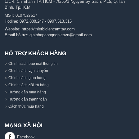
Đ/c 4: Chi nhánh TP. HCM - 70/55/3 Nguyễn Sỹ Sách, P.15, Q.Tân
Bình, Tp.HCM
MST: 0107527617
Hotline:
0972.888.247
-
0907.513.315
Website:
https://thietbidiencamtay.com
Email hỗ trợ:
giaiphapcongnghiepvn@gmail.com
HỖ TRỢ KHÁCH HÀNG
Chính sách bảo mật thông tin
Chính sách vận chuyển
Chính sách giao hàng
Chính sách đổi trả hàng
Hướng dẫn mua hàng
Hướng dẫn thanh toán
Cách thức mua hàng
MẠNG XÃ HỘI