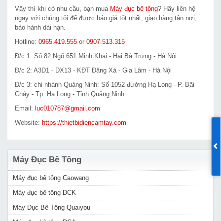
Vậy thì khi có nhu cầu, bạn mua
Máy đục bê tông
? Hãy liên hệ
ngay với chúng tôi để được báo giá tốt nhất, giao hàng tận nơi,
bảo hành dài hạn.
Hotline:
0965.419.555
or
0907.513.315
Đ/c 1: Số 82 Ngõ 651 Minh Khai - Hai Bà Trưng - Hà Nội.
Đ/c 2: A3D1 - DX13 - KĐT Đặng Xá - Gia Lâm - Hà Nội
Đ/c 3: chi nhánh Quảng Ninh: Số 1052 đường Hạ Long - P. Bãi
Cháy - Tp. Hạ Long - Tỉnh Quảng Ninh
Email:
luc010787@gmail.com
Website:
https://thietbidiencamtay.com
Máy Đục Bê Tông
Máy đục bê tông Caowang
Máy đục bê tông DCK
Máy Đục Bê Tông Quaiyou