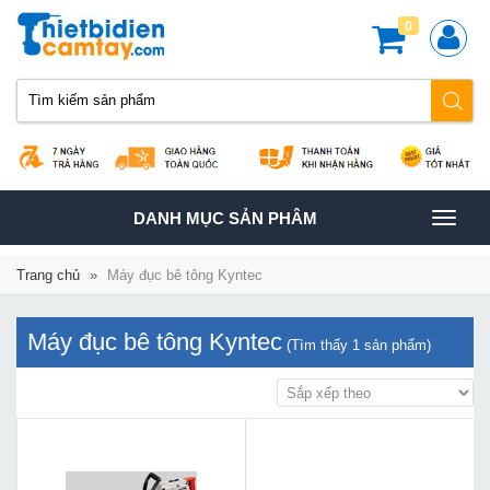
0
TOGGLE
DANH MỤC SẢN PHÂM
NAVIGATION
Trang chủ
»
Máy đục bê tông Kyntec
Máy đục bê tông Kyntec
(Tìm thấy
1
sản phẩm)