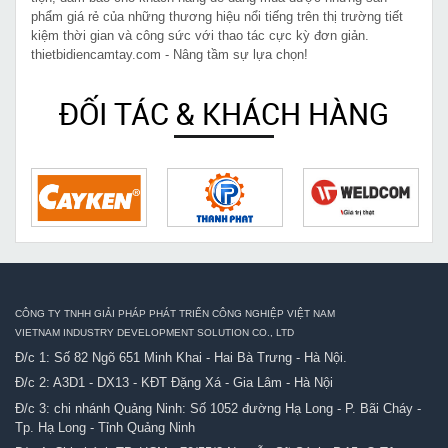
phẩm giá rẻ của những thương hiệu nổi tiếng trên thị trường tiết
kiệm thời gian và công sức với thao tác cực kỳ đơn giản.
thietbidiencamtay.com - Nâng tầm sự lựa chọn!
ĐỐI TÁC & KHÁCH HÀNG
CÔNG TY TNHH GIẢI PHÁP PHÁT TRIỂN CÔNG NGHIỆP VIỆT NAM
VIETNAM INDUSTRY DEVELOPMENT SOLUTION CO., LTD
Đ/c 1: Số 82 Ngõ 651 Minh Khai - Hai Bà Trưng - Hà Nội.
Đ/c 2: A3D1 - DX13 - KĐT Đặng Xá - Gia Lâm - Hà Nội
Đ/c 3: chi nhánh Quảng Ninh: Số 1052 đường Hạ Long - P. Bãi Cháy -
Tp. Hạ Long - Tỉnh Quảng Ninh