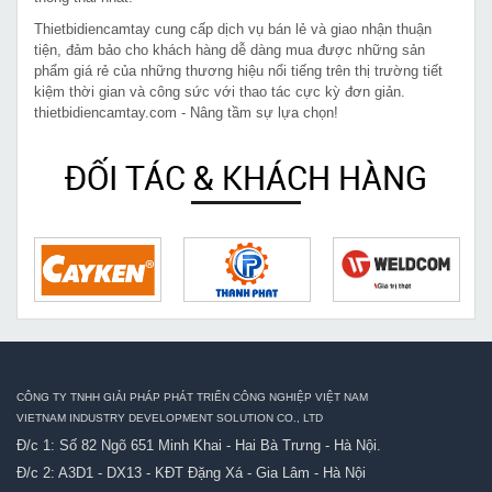
Thietbidiencamtay cung cấp dịch vụ bán lẻ và giao nhận thuận
tiện, đảm bảo cho khách hàng dễ dàng mua được những sản
phẩm giá rẻ của những thương hiệu nổi tiếng trên thị trường tiết
kiệm thời gian và công sức với thao tác cực kỳ đơn giản.
thietbidiencamtay.com - Nâng tầm sự lựa chọn!
ĐỐI TÁC & KHÁCH HÀNG
CÔNG TY TNHH GIẢI PHÁP PHÁT TRIỂN CÔNG NGHIỆP VIỆT NAM
VIETNAM INDUSTRY DEVELOPMENT SOLUTION CO., LTD
Đ/c 1: Số 82 Ngõ 651 Minh Khai - Hai Bà Trưng - Hà Nội.
Đ/c 2: A3D1 - DX13 - KĐT Đặng Xá - Gia Lâm - Hà Nội