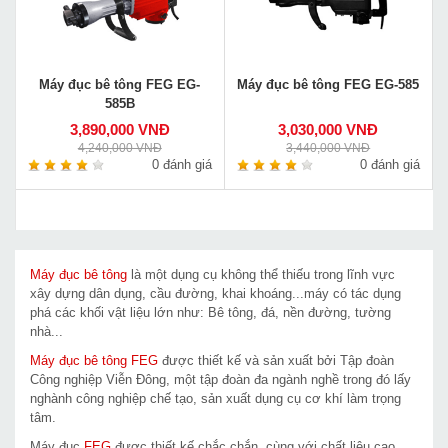
Máy đục bê tông FEG EG-
Máy đục bê tông FEG EG-585
585B
3,890,000 VNĐ
3,030,000 VNĐ
4,240,000 VNĐ
3,440,000 VNĐ
0 đánh giá
0 đánh giá
Máy đục bê tông
là một dụng cụ không thể thiếu trong lĩnh vực
xây dựng dân dụng, cầu đường, khai khoáng...máy có tác dụng
phá các khối vật liệu lớn như: Bê tông, đá, nền đường, tường
nhà...
Máy đục bê tông FEG
được thiết kế và sản xuất bởi Tập đoàn
Công nghiệp Viễn Đông, một tập đoàn đa ngành nghề trong đó lấy
nghành công nghiệp chế tạo, sản xuất dụng cụ cơ khí làm trọng
tâm.
Máy đục
FEG
được thiết kế chắc chắn, cùng với chất liệu cao