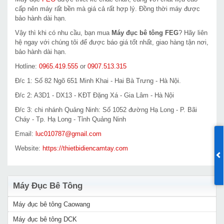
cấp nên máy rất bền mà giá cả rất hợp lý. Đồng thời máy được
bảo hành dài hạn.
Vậy thì khi có nhu cầu, bạn mua
Máy đục bê tông FEG
? Hãy liên
hệ ngay với chúng tôi để được báo giá tốt nhất, giao hàng tận nơi,
bảo hành dài hạn.
Hotline:
0965.419.555
or
0907.513.315
Đ/c 1: Số 82 Ngõ 651 Minh Khai - Hai Bà Trưng - Hà Nội.
Đ/c 2: A3D1 - DX13 - KĐT Đặng Xá - Gia Lâm - Hà Nội
Đ/c 3: chi nhánh Quảng Ninh: Số 1052 đường Hạ Long - P. Bãi
Cháy - Tp. Hạ Long - Tỉnh Quảng Ninh
Email:
luc010787@gmail.com
Website:
https://thietbidiencamtay.com
Máy Đục Bê Tông
Máy đục bê tông Caowang
Máy đục bê tông DCK