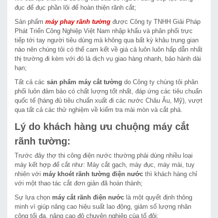
đục để đục phần lõi để hoàn thiện rãnh cắt;
Sản phẩm
máy phay rãnh tường
được Công ty TNHH Giải Pháp
Phát Triển Công Nghiệp Việt Nam nhập khẩu và phân phối trực
tiếp tới tay người tiêu dùng mà không qua bất kỳ khâu trung gian
nào nên chúng tôi có thể cam kết về giá cả luôn luôn hấp dẫn nhất
thị trường đi kèm với đó là dịch vụ giao hàng nhanh, bảo hành dài
hạn;
Tất cả các
sản phẩm máy cắt tường
do Công ty chúng tôi phân
phối luôn đảm bảo có chất lượng tốt nhất, đáp ứng các tiêu chuẩn
quốc tế (hàng đủ tiêu chuẩn xuất đi các nước Châu Âu, Mỹ), vượt
qua tất cả các thử nghiệm về kiểm tra mài mòn và cắt phá.
Lý do khách hàng ưu chuộng
máy cắt
rãnh tường:
Trước đây thợ thi công điện nước thường phải dùng nhiều loại
máy kết hợp để cắt như: Máy cắt gạch, máy đục, máy mài, tuy
nhiên với
máy khoét rãnh tường điện nước
thì khách hàng chỉ
với một thao tác cắt đơn giản đã hoàn thành;
Sự lựa chọn
máy cắt rãnh điện nước
là một quyết định thông
minh vì giúp nâng cao hiệu suất lao động, giảm số lượng nhân
công tối đa, nâng cao độ chuyên nghiệp của tổ đội;