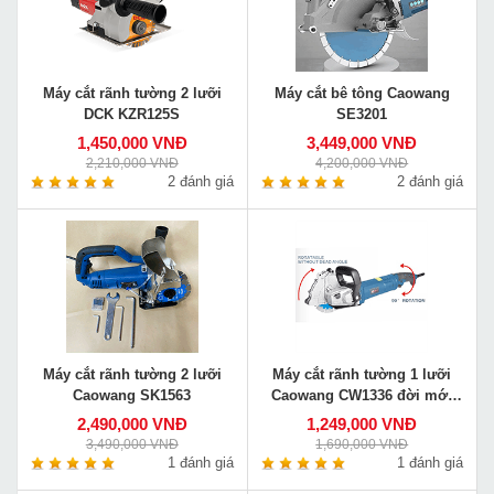
Máy cắt rãnh tường 2 lưỡi
Máy cắt bê tông Caowang
DCK KZR125S
SE3201
1,450,000 VNĐ
3,449,000 VNĐ
2,210,000 VNĐ
4,200,000 VNĐ
2 đánh giá
2 đánh giá
Máy cắt rãnh tường 2 lưỡi
Máy cắt rãnh tường 1 lưỡi
Caowang SK1563
Caowang CW1336 đời mới
nhất
2,490,000 VNĐ
1,249,000 VNĐ
3,490,000 VNĐ
1,690,000 VNĐ
1 đánh giá
1 đánh giá