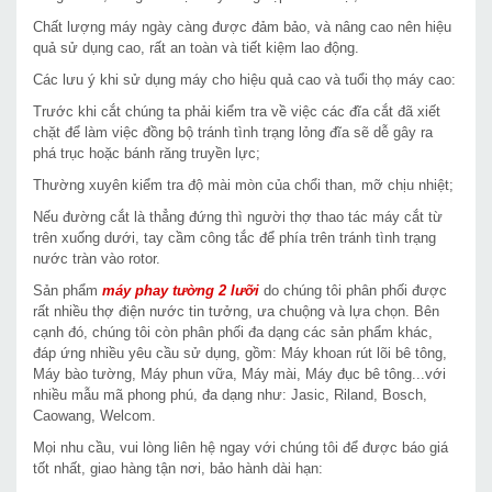
Chất lượng máy ngày càng được đảm bảo, và nâng cao nên hiệu
quả sử dụng cao, rất an toàn và tiết kiệm lao động.
Các lưu ý khi sử dụng
máy
cho hiệu quả cao và tuổi thọ máy cao:
Trước khi cắt chúng ta phải kiểm tra về việc các đĩa cắt đã xiết
chặt để làm việc đồng bộ tránh tình trạng lỏng đĩa sẽ dễ gây ra
phá trục hoặc bánh răng truyền lực;
Thường xuyên kiểm tra độ mài mòn của chổi than, mỡ chịu nhiệt;
Nếu đường cắt là thẳng đứng thì người thợ thao tác máy cắt từ
trên xuống dưới, tay cầm công tắc để phía trên tránh tình trạng
nước tràn vào rotor.
Sản phẩm
máy phay tường 2 lưỡi
do chúng tôi phân phối được
rất nhiều thợ điện nước tin tưởng, ưa chuộng và lựa chọn. Bên
cạnh đó, chúng tôi còn phân phối đa dạng các sản phẩm khác,
đáp ứng nhiều yêu cầu sử dụng, gồm: Máy khoan rút lõi bê tông,
Máy bào tường, Máy phun vữa, Máy mài, Máy đục bê tông...với
nhiều mẫu mã phong phú, đa dạng như: Jasic, Riland, Bosch,
Caowang, Welcom.
Mọi nhu cầu, vui lòng liên hệ ngay với chúng tôi để được báo giá
tốt nhất, giao hàng tận nơi, bảo hành dài hạn: