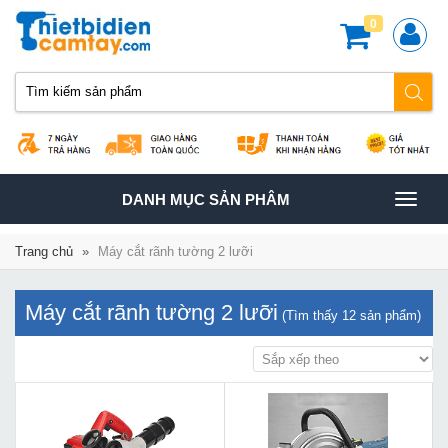
0
TOGGLE
DANH MỤC SẢN PHÂM
NAVIGATION
Trang chủ
»
Máy cắt rãnh tường 2 lưỡi
Máy cắt rãnh tường 2 lưỡi
(Tìm thấy
12
sản phẩm)