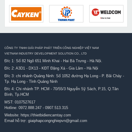
CÔNG TY TNHH GIẢI PHÁP PHÁT TRIỂN CÔNG NGHIỆP VIỆT NAM
VIETNAM INDUSTRY DEVELOPMENT SOLUTION CO., LTD
Đ/c 1: Số 82 Ngõ 651 Minh Khai - Hai Bà Trưng - Hà Nội.
Đ/c 2: A3D1 - DX13 - KĐT Đặng Xá - Gia Lâm - Hà Nội
Đ/c 3: chi nhánh Quảng Ninh: Số 1052 đường Hạ Long - P. Bãi Cháy -
Tp. Hạ Long - Tỉnh Quảng Ninh
Đ/c 4: Chi nhánh TP. HCM - 70/55/3 Nguyễn Sỹ Sách, P.15, Q.Tân
Bình, Tp.HCM
MST: 0107527617
Hotline:
0972.888.247
-
0907.513.315
Website:
https://thietbidiencamtay.com
Email hỗ trợ:
giaiphapcongnghiepvn@gmail.com