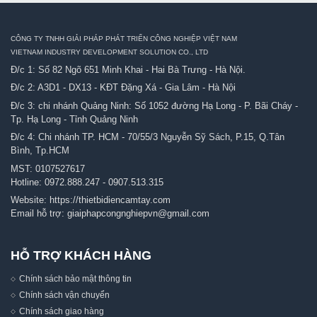
CÔNG TY TNHH GIẢI PHÁP PHÁT TRIỂN CÔNG NGHIỆP VIỆT NAM
VIETNAM INDUSTRY DEVELOPMENT SOLUTION CO., LTD
Đ/c 1: Số 82 Ngõ 651 Minh Khai - Hai Bà Trưng - Hà Nội.
Đ/c 2: A3D1 - DX13 - KĐT Đặng Xá - Gia Lâm - Hà Nội
Đ/c 3: chi nhánh Quảng Ninh: Số 1052 đường Hạ Long - P. Bãi Cháy -
Tp. Hạ Long - Tỉnh Quảng Ninh
Đ/c 4: Chi nhánh TP. HCM - 70/55/3 Nguyễn Sỹ Sách, P.15, Q.Tân
Bình, Tp.HCM
MST: 0107527617
Hotline:
0972.888.247
-
0907.513.315
Website:
https://thietbidiencamtay.com
Email hỗ trợ:
giaiphapcongnghiepvn@gmail.com
HỖ TRỢ KHÁCH HÀNG
Chính sách bảo mật thông tin
Chính sách vận chuyển
Chính sách giao hàng