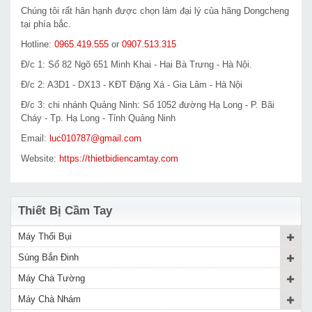
Chúng tôi rất hân hạnh được chọn làm đại lý của hãng Dongcheng
tại phía bắc.
Hotline:
0965.419.555
or
0907.513.315
Đ/c 1: Số 82 Ngõ 651 Minh Khai - Hai Bà Trưng - Hà Nội.
Đ/c 2: A3D1 - DX13 - KĐT Đặng Xá - Gia Lâm - Hà Nội
Đ/c 3: chi nhánh Quảng Ninh: Số 1052 đường Hạ Long - P. Bãi
Cháy - Tp. Hạ Long - Tỉnh Quảng Ninh
Email:
luc010787@gmail.com
Website:
https://thietbidiencamtay.com
Thiết Bị Cầm Tay
Máy Thổi Bụi
Súng Bắn Đinh
Máy Chà Tường
Máy Chà Nhám