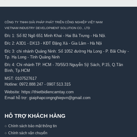
CÔNG TY TNHH GIẢI PHÁP PHÁT TRIỂN CÔNG NGHIỆP VIỆT NAM
VIETNAM INDUSTRY DEVELOPMENT SOLUTION CO., LTD
Đ/c 1: Số 82 Ngõ 651 Minh Khai - Hai Bà Trưng - Hà Nội.
Đ/c 2: A3D1 - DX13 - KĐT Đặng Xá - Gia Lâm - Hà Nội
Đ/c 3: chi nhánh Quảng Ninh: Số 1052 đường Hạ Long - P. Bãi Cháy -
Tp. Hạ Long - Tỉnh Quảng Ninh
Đ/c 4: Chi nhánh TP. HCM - 70/55/3 Nguyễn Sỹ Sách, P.15, Q.Tân
Bình, Tp.HCM
MST: 0107527617
Hotline:
0972.888.247
-
0907.513.315
Website:
https://thietbidiencamtay.com
Email hỗ trợ:
giaiphapcongnghiepvn@gmail.com
HỖ TRỢ KHÁCH HÀNG
Chính sách bảo mật thông tin
Chính sách vận chuyển