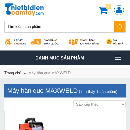
0
TOGGLE
DANH MỤC SẢN PHÂM
NAVIGATION
Trang chủ
»
Máy hàn que MAXWELD
Máy hàn que MAXWELD
(Tìm thấy
1
sản phẩm)