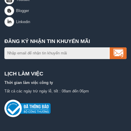
ĐĂNG KÝ NHẬN TIN KHUYẾN MÃI
LỊCH LÀM VIỆC
Thời gian làm việc công ty
Tất cả các ngày trừ ngày lễ, tết : 08am đến 06pm