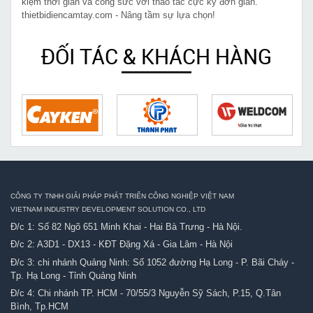
kiệm thời gian và công sức với thao tác cực kỳ đơn giản.
thietbidiencamtay.com - Nâng tầm sự lựa chọn!
ĐỐI TÁC & KHÁCH HÀNG
CÔNG TY TNHH GIẢI PHÁP PHÁT TRIỂN CÔNG NGHIỆP VIỆT NAM
VIETNAM INDUSTRY DEVELOPMENT SOLUTION CO., LTD
Đ/c 1: Số 82 Ngõ 651 Minh Khai - Hai Bà Trưng - Hà Nội.
Đ/c 2: A3D1 - DX13 - KĐT Đặng Xá - Gia Lâm - Hà Nội
Đ/c 3: chi nhánh Quảng Ninh: Số 1052 đường Hạ Long - P. Bãi Cháy -
Tp. Hạ Long - Tỉnh Quảng Ninh
Đ/c 4: Chi nhánh TP. HCM - 70/55/3 Nguyễn Sỹ Sách, P.15, Q.Tân
Bình, Tp.HCM