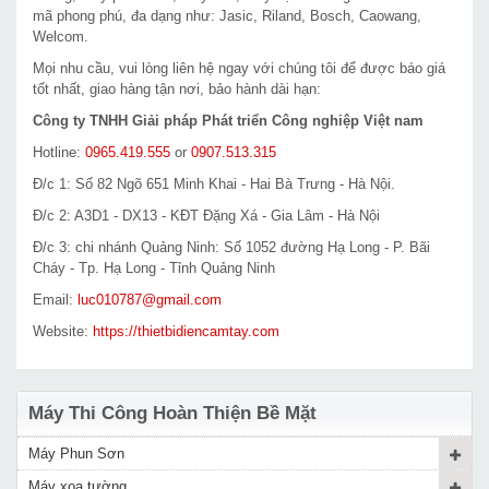
mã phong phú, đa dạng như: Jasic, Riland, Bosch, Caowang,
Welcom.
Mọi nhu cầu, vui lòng liên hệ ngay với chúng tôi để được báo giá
tốt nhất, giao hàng tận nơi, bảo hành dài hạn:
Công ty TNHH Giải pháp Phát triển Công nghiệp Việt nam
Hotline:
0965.419.555
or
0907.513.315
Đ/c 1: Số 82 Ngõ 651 Minh Khai - Hai Bà Trưng - Hà Nội.
Đ/c 2: A3D1 - DX13 - KĐT Đặng Xá - Gia Lâm - Hà Nội
Đ/c 3: chi nhánh Quảng Ninh: Số 1052 đường Hạ Long - P. Bãi
Cháy - Tp. Hạ Long - Tỉnh Quảng Ninh
Email:
luc010787@gmail.com
Website:
https://thietbidiencamtay.com
Máy Thi Công Hoàn Thiện Bề Mặt
Máy Phun Sơn
Máy xoa tường