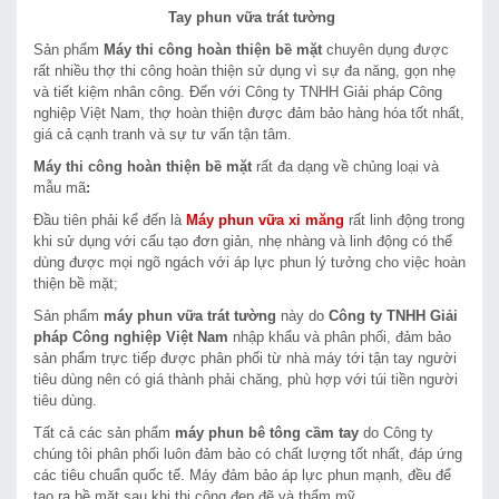
Tay phun vữa trát tường
Sản phẩm
Máy thi công hoàn thiện bề mặt
chuyên dụng được
rất nhiều thợ thi công hoàn thiện sử dụng vì sự đa năng, gọn nhẹ
và tiết kiệm nhân công. Đến với Công ty TNHH Giải pháp Công
nghiệp Việt Nam, thợ hoàn thiện được đảm bảo hàng hóa tốt nhất,
giá cả cạnh tranh và sự tư vấn tận tâm.
Máy thi công hoàn thiện bề mặt
rất đa dạng về chủng loại và
mẫu mã
:
Đầu tiên phải kể đến là
Máy phun vữa xi măng
rất linh động trong
khi sử dụng với cấu tạo đơn giản, nhẹ nhàng và linh động có thể
dùng được mọi ngõ ngách với áp lực phun lý tưởng cho việc hoàn
thiện bề mặt;
Sản phẩm
máy phun vữa trát tường
này do
Công ty TNHH Giải
pháp Công nghiệp Việt Nam
nhập khẩu và phân phối, đảm bảo
sản phẩm trực tiếp được phân phối từ nhà máy tới tận tay người
tiêu dùng nên có giá thành phải chăng, phù hợp với túi tiền người
tiêu dùng.
Tất cả các sản phẩm
máy phun bê tông cầm tay
do Công ty
chúng tôi phân phối luôn đảm bảo có chất lượng tốt nhất, đáp ứng
các tiêu chuẩn quốc tế. Máy đảm bảo áp lực phun mạnh, đều để
tạo ra bề mặt sau khi thi công đẹp đẽ và thẩm mỹ.