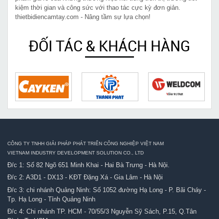
kiệm thời gian và công sức với thao tác cực kỳ đơn giản.
thietbidiencamtay.com - Nâng tầm sự lựa chọn!
ĐỐI TÁC & KHÁCH HÀNG
CÔNG TY TNHH GIẢI PHÁP PHÁT TRIỂN CÔNG NGHIỆP VIỆT NAM
VIETNAM INDUSTRY DEVELOPMENT SOLUTION CO., LTD
Đ/c 1: Số 82 Ngõ 651 Minh Khai - Hai Bà Trưng - Hà Nội.
Đ/c 2: A3D1 - DX13 - KĐT Đặng Xá - Gia Lâm - Hà Nội
Đ/c 3: chi nhánh Quảng Ninh: Số 1052 đường Hạ Long - P. Bãi Cháy -
Tp. Hạ Long - Tỉnh Quảng Ninh
Đ/c 4: Chi nhánh TP. HCM - 70/55/3 Nguyễn Sỹ Sách, P.15, Q.Tân