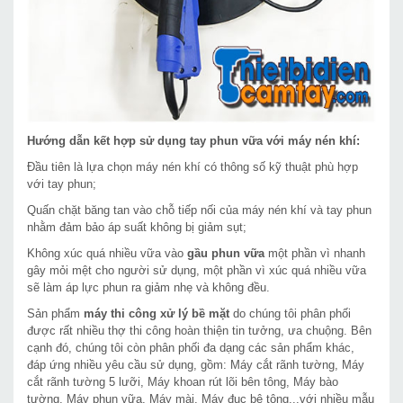
Hướng dẫn kết hợp sử dụng tay phun vữa với máy nén khí:
Đầu tiên là lựa chọn máy nén khí có thông số kỹ thuật phù hợp
với tay phun;
Quấn chặt băng tan vào chỗ tiếp nối của máy nén khí và tay phun
nhằm đảm bảo áp suất không bị giảm sụt;
Không xúc quá nhiều vữa vào
gầu phun vữa
một phần vì nhanh
gây mỏi mệt cho người sử dụng, một phần vì xúc quá nhiều vữa
sẽ làm áp lực phun ra giảm nhẹ và không đều.
Sản phẩm
máy thi công xử lý bề mặt
do chúng tôi phân phối
được rất nhiều thợ thi công hoàn thiện tin tưởng, ưa chuộng. Bên
cạnh đó, chúng tôi còn phân phối đa dạng các sản phẩm khác,
đáp ứng nhiều yêu cầu sử dụng, gồm: Máy cắt rãnh tường, Máy
cắt rãnh tường 5 lưỡi, Máy khoan rút lõi bên tông, Máy bào
tường, Máy phun vữa, Máy mài, Máy đục bê tông...với nhiều mẫu