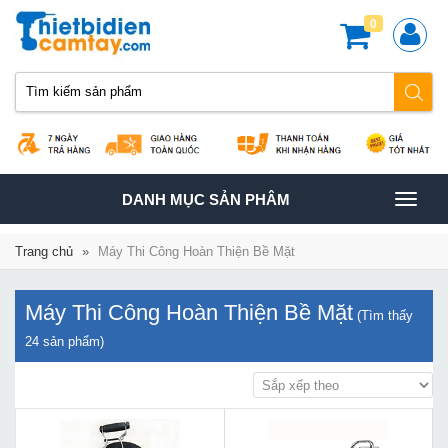
0
TOGGLE
DANH MỤC SẢN PHÂM
NAVIGATION
Trang chủ
»
Máy Thi Công Hoàn Thiện Bề Mặt
Máy Thi Công Hoàn Thiện Bề Mặt
(Tìm thấy
24
sản phẩm)