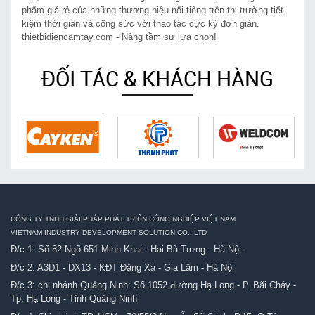
phẩm giá rẻ của những thương hiệu nổi tiếng trên thị trường tiết
kiệm thời gian và công sức với thao tác cực kỳ đơn giản.
thietbidiencamtay.com - Nâng tầm sự lựa chọn!
ĐỐI TÁC & KHÁCH HÀNG
CÔNG TY TNHH GIẢI PHÁP PHÁT TRIỂN CÔNG NGHIỆP VIỆT NAM
VIETNAM INDUSTRY DEVELOPMENT SOLUTION CO., LTD
Đ/c 1: Số 82 Ngõ 651 Minh Khai - Hai Bà Trưng - Hà Nội.
Đ/c 2: A3D1 - DX13 - KĐT Đặng Xá - Gia Lâm - Hà Nội
Đ/c 3: chi nhánh Quảng Ninh: Số 1052 đường Hạ Long - P. Bãi Cháy -
Tp. Hạ Long - Tỉnh Quảng Ninh