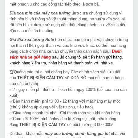
mặt phục vụ cho các công tác tiếp theo là sơn bả.
Đĩa xoa mịn của máy xoa tường
được ưa chuộng sử dụng vì
tính bền bỉ và thông số kỹ thuật thông dụng, hơn nữa đĩa xoa lại
rất bền bỉ khi được sử dụng cẩn thận đúng cách như vệ sinh đều
đặn sau mỗi lần thi công.
Giá đĩa xoa tường Rute
trên chưa bao gồm phí vận chuyển trong
nội thành HN, ngoại thành và các khu vực khác có thể mua hàng
bằng cách chọn nhà xe vận chuyển theo danh sách sau:
Danh
sách nhà xe gửi hàng
sau đó chúng tôi sẽ tiến hành gửi hàng,
khách hàng kiểm tra, nhận hàng và thanh toán với nhà xe
.
🏆Quảng cáo thì ai nói chẳng hay Các chính sách siêu ưu đãi
của
THIẾT BỊ ĐIỆN CẦM TAY
sẽ XOÁ BỎ mọi nỗi lo mua hàng
của các anh/chị:
✅7 ngày miễn phí đổi trả - Hoàn tiền ngay 100% (Lỗi của nhà sản
xuất)
✅Bảo hành
miễn phí
từ 03 - 12 tháng với mặt hàng máy móc
(chú ý không áp dụng với vật tư phụ, tiêu hao).
✅Giao hàng nhanh tại nhà - Chỉ thanh toán sau khi nhận hàng
✅Cam kết 100% hình ảnh/video là đúng sự thật, nếu không
đúng
THIẾT BỊ ĐIỆN CẦM TAY
sẽ bồi thường 3.000.000đ
Để tham khảo mẫu
máy xoa tường chính hãng giá tốt
nhất vui