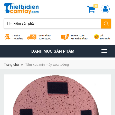
0
TOGGLE
DANH MỤC SẢN PHÂM
NAVIGATION
Trang chủ
»
Tấm xoa mịn máy xoa tường