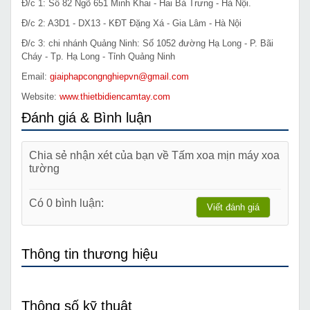
Đ/c 1: Số 82 Ngõ 651 Minh Khai - Hai Bà Trưng - Hà Nội.
Đ/c 2: A3D1 - DX13 - KĐT Đặng Xá - Gia Lâm - Hà Nội
Đ/c 3: chi nhánh Quảng Ninh: Số 1052 đường Hạ Long - P. Bãi
Cháy - Tp. Hạ Long - Tỉnh Quảng Ninh
Email:
giaiphapcongnghiepvn@gmail.com
Website:
www.thietbidiencamtay.com
Đánh giá & Bình luận
Chia sẻ nhận xét của bạn về Tấm xoa mịn máy xoa
tường
Có 0 bình luận:
Viết đánh giá
Thông tin thương hiệu
Thông số kỹ thuật