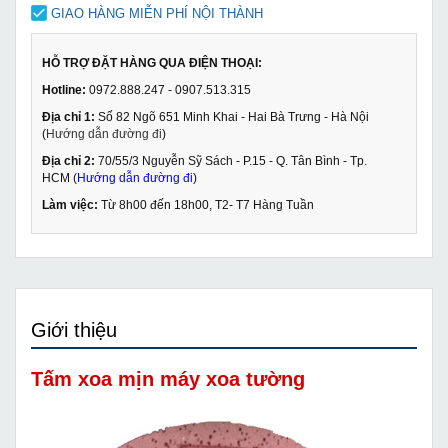
GIAO HÀNG MIỄN PHÍ NỘI THÀNH
HỖ TRỢ ĐẶT HÀNG QUA ĐIỆN THOẠI:
Hotline:
0972.888.247 - 0907.513.315
Địa chỉ 1:
Số 82 Ngõ 651 Minh Khai - Hai Bà Trưng - Hà Nội
(
Hướng dẫn đường đi
)
Địa chỉ 2:
70/55/3 Nguyễn Sỹ Sách - P.15 - Q. Tân Bình - Tp.
HCM (
Hướng dẫn đường đi
)
Làm việc:
Từ 8h00 đến 18h00, T2- T7 Hàng Tuần
Giới thiệu
Tấm xoa mịn máy xoa tường