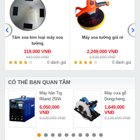
Tấm xoa kim loại máy xoa
Máy xoa tường giá rẻ
tường
319,000 VNĐ
2,249,000 VNĐ
449,000 VNĐ
3,530,000 VNĐ
á
0 đánh giá
0 đánh giá
CÓ THỂ BẠN QUAN TÂM
Máy hàn Tig
Máy cưa gỗ
Riland 250A
Dongcheng
DMY02 235
6,050,000
1,649,000
VNĐ
VNĐ
Đ
6,530,000 VNĐ
2,135,000 VNĐ
MUA NGAY
MUA NGAY