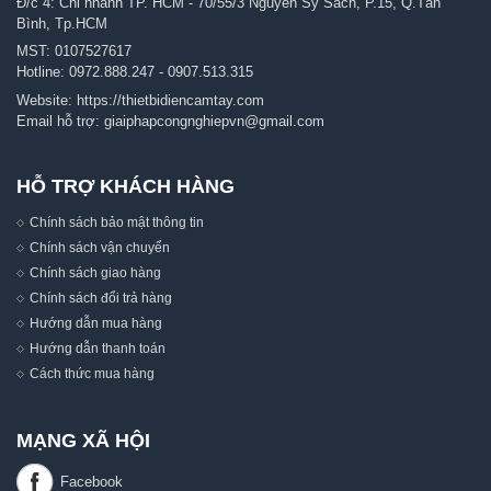
Đ/c 4: Chi nhánh TP. HCM - 70/55/3 Nguyễn Sỹ Sách, P.15, Q.Tân
Bình, Tp.HCM
MST: 0107527617
Hotline:
0972.888.247
-
0907.513.315
Website:
https://thietbidiencamtay.com
Email hỗ trợ:
giaiphapcongnghiepvn@gmail.com
HỖ TRỢ KHÁCH HÀNG
Chính sách bảo mật thông tin
Chính sách vận chuyển
Chính sách giao hàng
Chính sách đổi trả hàng
Hướng dẫn mua hàng
Hướng dẫn thanh toán
Cách thức mua hàng
MẠNG XÃ HỘI