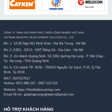
CÔNG TY TNHH GIẢI PHÁP PHÁT TRIỂN CÔNG NGHIỆP VIỆT NAM
VIETNAM INDUSTRY DEVELOPMENT SOLUTION CO., LTD
Đ/c 1: Số 82 Ngõ 651 Minh Khai - Hai Bà Trưng - Hà Nội.
Đ/c 2: A3D1 - DX13 - KĐT Đặng Xá - Gia Lâm - Hà Nội
Đ/c 3: chi nhánh Quảng Ninh: Số 1052 đường Hạ Long - P. Bãi Cháy -
Tp. Hạ Long - Tỉnh Quảng Ninh
Đ/c 4: Chi nhánh TP. HCM - 70/55/3 Nguyễn Sỹ Sách, P.15, Q.Tân
Bình, Tp.HCM
MST: 0107527617
Hotline:
0972.888.247
-
0907.513.315
Website:
https://thietbidiencamtay.com
Email hỗ trợ:
giaiphapcongnghiepvn@gmail.com
HỖ TRỢ KHÁCH HÀNG