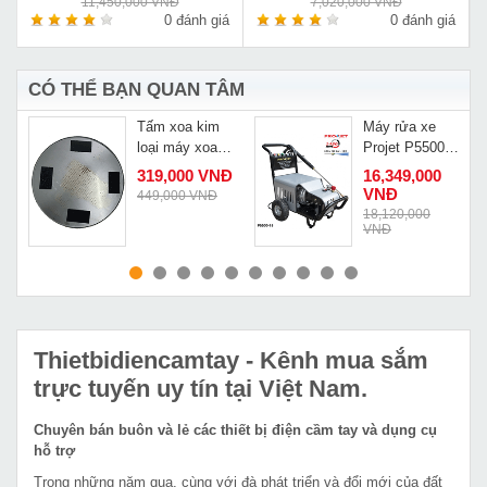
11,450,000 VNĐ
7,020,000 VNĐ
á
0 đánh giá
0 đánh giá
CÓ THỂ BẠN QUAN TÂM
Tấm xoa kim
Máy rửa xe
loại máy xoa
Projet P5500-
tường
18
319,000 VNĐ
16,349,000
-
VNĐ
449,000 VNĐ
Đ
18,120,000
VNĐ
MUA NGAY
MUA NGAY
Thietbidiencamtay
- Kênh mua sắm
trực tuyến uy tín tại Việt Nam.
Chuyên bán buôn và lẻ các thiết bị điện cầm tay và dụng cụ
hỗ trợ
Trong những năm qua, cùng với đà phát triển và đổi mới của đất