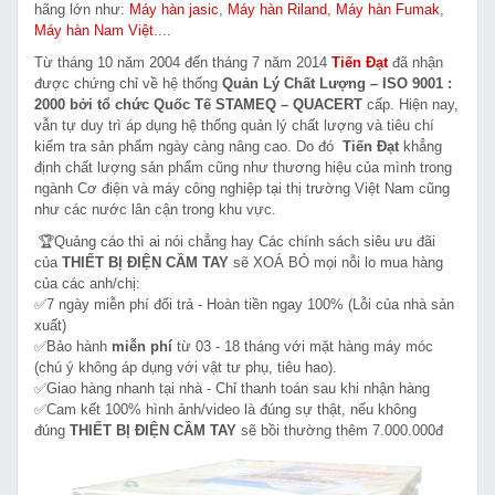
hãng lớn như:
Máy hàn jasic
,
Máy hàn Riland
,
Máy hàn Fumak
,
Máy hàn Nam Việt
....
Từ tháng 10 năm 2004 đến tháng 7 năm 2014
Tiến Đạt
đã nhận
được chứng chỉ về hệ thống
Quản Lý Chất Lượng – ISO 9001 :
2000 bởi tổ chức Quốc Tế STAMEQ – QUACERT
cấp. Hiện nay,
vẫn tự duy trì áp dụng hệ thống quản lý chất lượng và tiêu chí
kiểm tra sản phẩm ngày càng nâng cao. Do đó
Tiến Đạt
khẳng
định chất lượng sản phẩm cũng như thương hiệu của mình trong
ngành Cơ điện và máy công nghiệp tại thị trường Việt Nam cũng
như các nước lân cận trong khu vực.
🏆Quảng cáo thì ai nói chẳng hay Các chính sách siêu ưu đãi
của
THIẾT BỊ ĐIỆN CẦM TAY
sẽ XOÁ BỎ mọi nỗi lo mua hàng
của các anh/chị:
✅7 ngày miễn phí đổi trả - Hoàn tiền ngay 100% (Lỗi của nhà sản
xuất)
✅Bảo hành
miễn phí
từ 03 - 18 tháng với mặt hàng máy móc
(chú ý không áp dụng với vật tư phụ, tiêu hao).
✅Giao hàng nhanh tại nhà - Chỉ thanh toán sau khi nhận hàng
✅Cam kết 100% hình ảnh/video là đúng sự thật, nếu không
đúng
THIẾT BỊ ĐIỆN CẦM TAY
sẽ bồi thường thêm 7.000.000đ