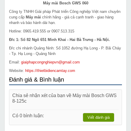
Máy mài Bosch GWS 060
Công ty TNHH Giải pháp Phát triển Công nghiệp Việt nam chuyên
cung cấp
Máy mài
chính hãng - giá cả cạnh tranh - giao hàng
nhanh và bảo hành dài hạn.
Hotline: 0965.419.555 or 0907.513.315
Đ/c 1: Số 82 Ngõ 651 Minh Khai - Hai Bà Trưng - Hà Nội.
Đ/c chi nhánh Quảng Ninh: Số 1052 đường Hạ Long - P. Bãi Cháy
- Tp. Hạ Long - Quảng Ninh
Email:
giaiphapcongnghiepvn@gmail.com
Website:
https://thietbidiencamtay.com
Đánh giá & Bình luận
Chia sẻ nhận xét của bạn về Máy mài Bosch GWS
8-125c
Có 0 bình luận:
Viết đánh giá