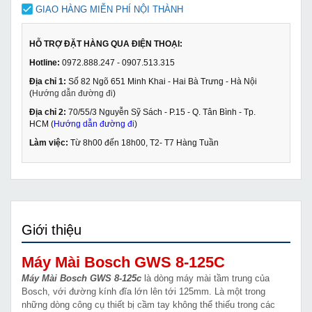
GIAO HÀNG MIỄN PHÍ NỘI THÀNH
HỖ TRỢ ĐẶT HÀNG QUA ĐIỆN THOẠI:
Hotline:
0972.888.247 - 0907.513.315
Địa chỉ 1:
Số 82 Ngõ 651 Minh Khai - Hai Bà Trưng - Hà Nội
(
Hướng dẫn đường đi
)
Địa chỉ 2:
70/55/3 Nguyễn Sỹ Sách - P.15 - Q. Tân Bình - Tp.
HCM (
Hướng dẫn đường đi
)
Làm việc:
Từ 8h00 đến 18h00, T2- T7 Hàng Tuần
Giới thiệu
Máy Mài Bosch GWS 8-125C
Máy Mài Bosch GWS 8-125c
là dòng máy mài tầm trung của
Bosch, với đường kính đĩa lớn lên tới 125mm. Là một trong
những dòng công cụ thiết bị cầm tay không thể thiếu trong các