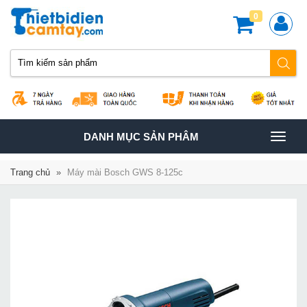
0
TOGGLE
DANH MỤC SẢN PHÂM
NAVIGATION
Trang chủ
»
Máy mài Bosch GWS 8-125c