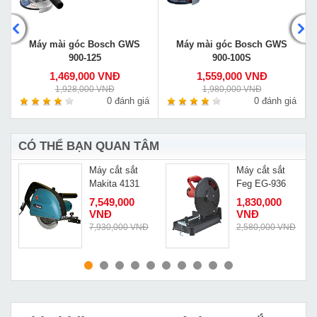
Máy mài góc Bosch GWS
Máy mài góc Bosch GWS
900-125
900-100S
1,469,000 VNĐ
1,559,000 VNĐ
1,928,000 VNĐ
1,980,000 VNĐ
á
0 đánh giá
0 đánh giá
CÓ THỂ BẠN QUAN TÂM
Máy cắt sắt
Máy cắt sắt
n
Makita 4131
Feg EG-936
7,549,000
1,830,000
VNĐ
VNĐ
7,930,000 VNĐ
2,580,000 VNĐ
MUA NGAY
MUA NGAY