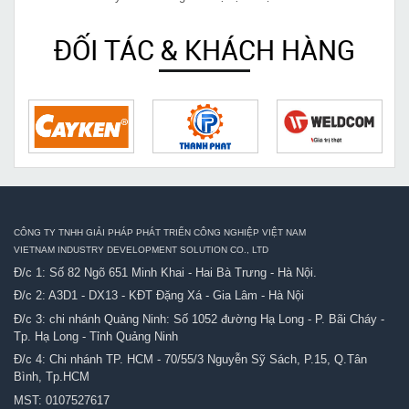
ĐỐI TÁC & KHÁCH HÀNG
CÔNG TY TNHH GIẢI PHÁP PHÁT TRIỂN CÔNG NGHIỆP VIỆT NAM
VIETNAM INDUSTRY DEVELOPMENT SOLUTION CO., LTD
Đ/c 1: Số 82 Ngõ 651 Minh Khai - Hai Bà Trưng - Hà Nội.
Đ/c 2: A3D1 - DX13 - KĐT Đặng Xá - Gia Lâm - Hà Nội
Đ/c 3: chi nhánh Quảng Ninh: Số 1052 đường Hạ Long - P. Bãi Cháy -
Tp. Hạ Long - Tỉnh Quảng Ninh
Đ/c 4: Chi nhánh TP. HCM - 70/55/3 Nguyễn Sỹ Sách, P.15, Q.Tân
Bình, Tp.HCM
MST: 0107527617