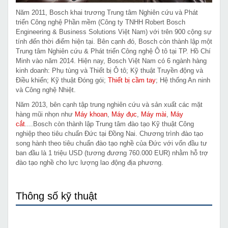
Năm 2011, Bosch khai trương Trung tâm Nghiên cứu và Phát
triển Công nghệ Phần mềm (Công ty TNHH Robert Bosch
Engineering & Business Solutions Việt Nam) với trên 900 cộng sự
tính đến thời điểm hiện tại. Bên cạnh đó, Bosch còn thành lập một
Trung tâm Nghiên cứu & Phát triển Công nghệ Ô tô tại TP. Hồ Chí
Minh vào năm 2014. Hiện nay, Bosch Việt Nam có 6 ngành hàng
kinh doanh: Phụ tùng và Thiết bị Ô tô; Kỹ thuật Truyền động và
Điều khiển; Kỹ thuật Đóng gói;
Thiết bị cầm tay
; Hệ thống An ninh
và Công nghệ Nhiệt.
Năm 2013, bên cạnh tập trung nghiên cứu và sản xuất các mặt
hàng mũi nhọn như
Máy khoan
,
Máy đục
,
Máy mài
,
Máy
cắt
....Bosch còn thành lập Trung tâm đào tạo Kỹ thuật Công
nghiệp theo tiêu chuẩn Đức tại Đồng Nai. Chương trình đào tạo
song hành theo tiêu chuẩn đào tạo nghề của Đức với vốn đầu tư
ban đầu là 1 triệu USD (tương đương 760.000 EUR) nhằm hỗ trợ
đào tạo nghề cho lực lượng lao động địa phương.
Thông số kỹ thuật