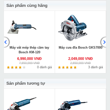
Sản phẩm cùng hãng
Máy vát mép thép cầm tay
Máy cưa đĩa Bosch GKS7000
Bosch KM-120
6,990,000 VNĐ
2,049,000 VNĐ
7,650,000 VNĐ
2,650,000 VNĐ
á
0 đánh giá
3 đánh giá
Sản phẩm tương tự