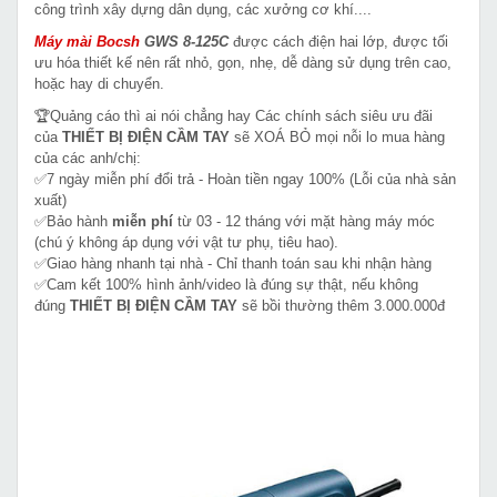
công trình xây dựng dân dụng, các xưởng cơ khí....
Máy mài Bocsh
GWS 8-125C
được cách điện hai lớp, được tối
ưu hóa thiết kế nên rất nhỏ, gọn, nhẹ, dễ dàng sử dụng trên cao,
hoặc hay di chuyển.
🏆Quảng cáo thì ai nói chẳng hay Các chính sách siêu ưu đãi
của
THIẾT BỊ ĐIỆN CẦM TAY
sẽ XOÁ BỎ mọi nỗi lo mua hàng
của các anh/chị:
✅7 ngày miễn phí đổi trả - Hoàn tiền ngay 100% (Lỗi của nhà sản
xuất)
✅Bảo hành
miễn phí
từ 03 - 12 tháng với mặt hàng máy móc
(chú ý không áp dụng với vật tư phụ, tiêu hao).
✅Giao hàng nhanh tại nhà - Chỉ thanh toán sau khi nhận hàng
✅Cam kết 100% hình ảnh/video là đúng sự thật, nếu không
đúng
THIẾT BỊ ĐIỆN CẦM TAY
sẽ bồi thường thêm 3.000.000đ