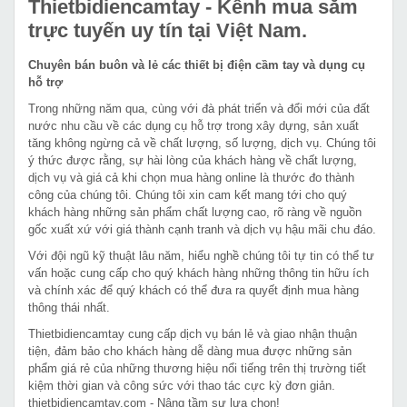
Thietbidiencamtay
- Kênh mua sắm
trực tuyến uy tín tại Việt Nam.
Chuyên bán buôn và lẻ các thiết bị điện cầm tay và dụng cụ
hỗ trợ
Trong những năm qua, cùng với đà phát triển và đổi mới của đất
nước nhu cầu về các dụng cụ hỗ trợ trong xây dựng, sản xuất
tăng không ngừng cả về chất lượng, số lượng, dịch vụ. Chúng tôi
ý thức được rằng, sự hài lòng của khách hàng về chất lượng,
dịch vụ và giá cả khi chọn mua hàng online là thước đo thành
công của chúng tôi. Chúng tôi xin cam kết mang tới cho quý
khách hàng những sản phẩm chất lượng cao, rõ ràng về nguồn
gốc xuất xứ với giá thành cạnh tranh và dịch vụ hậu mãi chu đáo.
Với đội ngũ kỹ thuật lâu năm, hiểu nghề chúng tôi tự tin có thể tư
vấn hoặc cung cấp cho quý khách hàng những thông tin hữu ích
và chính xác để quý khách có thể đưa ra quyết định mua hàng
thông thái nhất.
Thietbidiencamtay cung cấp dịch vụ bán lẻ và giao nhận thuận
tiện, đảm bảo cho khách hàng dễ dàng mua được những sản
phẩm giá rẻ của những thương hiệu nổi tiếng trên thị trường tiết
kiệm thời gian và công sức với thao tác cực kỳ đơn giản.
thietbidiencamtay.com - Nâng tầm sự lựa chọn!