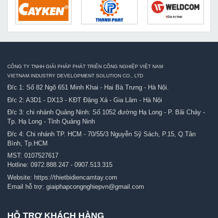
CÔNG TY TNHH GIẢI PHÁP PHÁT TRIỂN CÔNG NGHIỆP VIỆT NAM
VIETNAM INDUSTRY DEVELOPMENT SOLUTION CO., LTD
Đ/c 1: Số 82 Ngõ 651 Minh Khai - Hai Bà Trưng - Hà Nội.
Đ/c 2: A3D1 - DX13 - KĐT Đặng Xá - Gia Lâm - Hà Nội
Đ/c 3: chi nhánh Quảng Ninh: Số 1052 đường Hạ Long - P. Bãi Cháy -
Tp. Hạ Long - Tỉnh Quảng Ninh
Đ/c 4: Chi nhánh TP. HCM - 70/55/3 Nguyễn Sỹ Sách, P.15, Q.Tân
Bình, Tp.HCM
MST: 0107527617
Hotline:
0972.888.247
-
0907.513.315
Website:
https://thietbidiencamtay.com
Email hỗ trợ:
giaiphapcongnghiepvn@gmail.com
HỖ TRỢ KHÁCH HÀNG