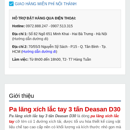
GIAO HÀNG MIỄN PHÍ NỘI THÀNH
HỖ TRỢ ĐẶT HÀNG QUA ĐIỆN THOẠI:
Hotline:
0972.888.247 - 0907.513.315
Địa chỉ 1:
Số 82 Ngõ 651 Minh Khai - Hai Bà Trưng - Hà Nội
(
Hướng dẫn đường đi
)
Địa chỉ 2:
70/55/3 Nguyễn Sỹ Sách - P.15 - Q. Tân Bình - Tp.
HCM (
Hướng dẫn đường đi
)
Làm việc:
Từ 8h00 đến 18h00, T2- T7 Hàng Tuần
Giới thiệu
Pa lăng xích lắc tay 3 tấn Deasan D30
Pa lăng xích lắc tay 3 tấn Deasan D30
là dòng
pa lăng xích lắc
tay
cỡ lớn có 1 đường xích tải, được tối ưu hóa thiết kế cùng vật
liệu chế tạo cao cấp nên có khối lượng và kích thước nhỏ gọn mà