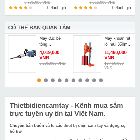
5,835,000 VNĐ
3,015,000 VNĐ
á
0 đánh giá
0 đánh giá
CÓ THỂ BẠN QUAN TÂM
Máy đục bê
Máy khoan rút
tông
lõi mũi 350mm
Dongcheng
Kamiko SCY-
4,019,000
11,460,000
Z1G-FF-15
3050
VNĐ
VNĐ
Đ
5,205,000 VNĐ
13,450,000
VNĐ
MUA NGAY
MUA NGAY
Thietbidiencamtay
- Kênh mua sắm
trực tuyến uy tín tại Việt Nam.
Chuyên bán buôn và lẻ các thiết bị điện cầm tay và dụng cụ
hỗ trợ