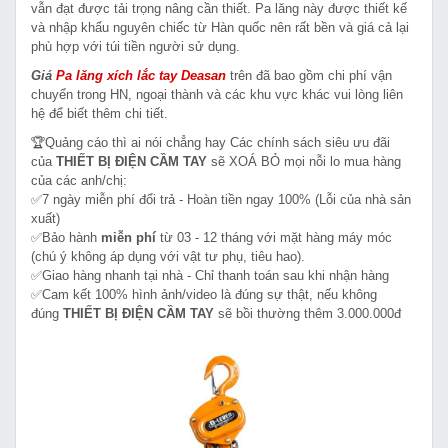
vẫn đạt được tải trọng nâng cần thiết. Pa lăng này được thiết kế
và nhập khẩu nguyên chiếc từ Hàn quốc nên rất bền và giá cả lại
phù hợp với túi tiền người sử dụng.
Giá
Pa lăng xích lắc tay Deasan
trên đã bao gồm chi phí vận
chuyển trong HN, ngoại thành và các khu vực khác vui lòng liên
hệ để biết thêm chi tiết.
🏆Quảng cáo thì ai nói chẳng hay Các chính sách siêu ưu đãi
của
THIẾT BỊ ĐIỆN CẦM TAY
sẽ XOÁ BỎ mọi nỗi lo mua hàng
của các anh/chị:
✅7 ngày miễn phí đổi trả - Hoàn tiền ngay 100% (Lỗi của nhà sản
xuất)
✅Bảo hành
miễn phí
từ 03 - 12 tháng với mặt hàng máy móc
(chú ý không áp dụng với vật tư phụ, tiêu hao).
✅Giao hàng nhanh tại nhà - Chỉ thanh toán sau khi nhận hàng
✅Cam kết 100% hình ảnh/video là đúng sự thật, nếu không
đúng
THIẾT BỊ ĐIỆN CẦM TAY
sẽ bồi thường thêm 3.000.000đ