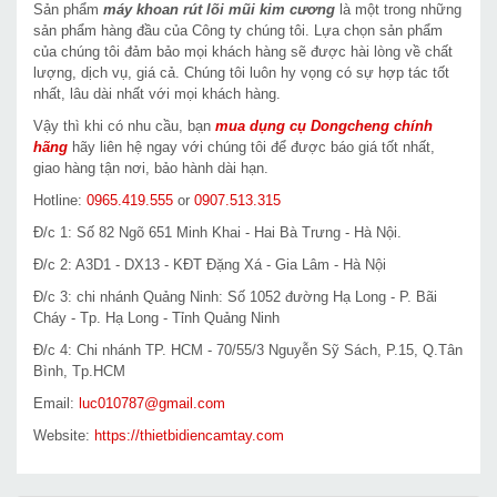
Sản phẩm
máy khoan rút lõi mũi kim cương
là một trong những
sản phẩm hàng đầu của Công ty chúng tôi. Lựa chọn sản phẩm
của chúng tôi đảm bảo mọi khách hàng sẽ được hài lòng về chất
lượng, dịch vụ, giá cả. Chúng tôi luôn hy vọng có sự hợp tác tốt
nhất, lâu dài nhất với mọi khách hàng.
Vậy thì khi có nhu cầu, bạn
mua dụng cụ Dongcheng chính
hãng
hãy liên hệ ngay với chúng tôi để được báo giá tốt nhất,
giao hàng tận nơi, bảo hành dài hạn.
Hotline:
0965.419.555
or
0907.513.315
Đ/c 1: Số 82 Ngõ 651 Minh Khai - Hai Bà Trưng - Hà Nội.
Đ/c 2: A3D1 - DX13 - KĐT Đặng Xá - Gia Lâm - Hà Nội
Đ/c 3: chi nhánh Quảng Ninh: Số 1052 đường Hạ Long - P. Bãi
Cháy - Tp. Hạ Long - Tỉnh Quảng Ninh
Đ/c 4: Chi nhánh TP. HCM - 70/55/3 Nguyễn Sỹ Sách, P.15, Q.Tân
Bình, Tp.HCM
Email:
luc010787@gmail.com
Website:
https://thietbidiencamtay.com