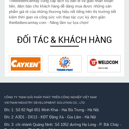
Thietbidiencamtay cung cấp dịch vụ bán lẻ và giao nhận thuận
tiện, đảm bảo cho khách hàng dễ dàng mua được những sản
phẩm giá rẻ của những thương hiệu nổi tiếng trên thị trường tiết
kiệm thời gian và công sức với thao tác cực kỳ đơn giản.
thietbidiencamtay.com - Nâng tầm sự lựa chọn!
ĐỐI TÁC & KHÁCH HÀNG
CÔNG TY TNHH GIẢI PHÁP PHÁT TRIỂN CÔNG NGHIỆP VIỆT NAM
VIETNAM INDUSTRY DEVELOPMENT SOLUTION CO., LTD
Đ/c 1: Số 82 Ngõ 651 Minh Khai - Hai Bà Trưng - Hà Nội.
Đ/c 2: A3D1 - DX13 - KĐT Đặng Xá - Gia Lâm - Hà Nội
Đ/c 3: chi nhánh Quảng Ninh: Số 1052 đường Hạ Long - P. Bãi Cháy -