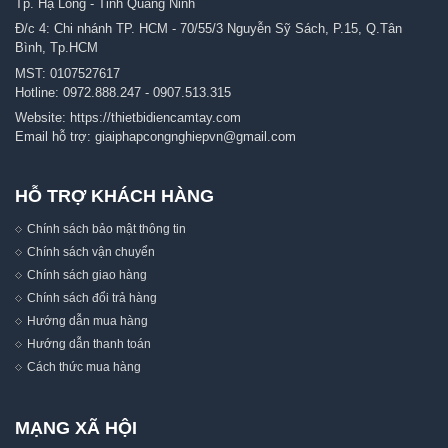
Tp. Hạ Long - Tỉnh Quảng Ninh
Đ/c 4: Chi nhánh TP. HCM - 70/55/3 Nguyễn Sỹ Sách, P.15, Q.Tân
Bình, Tp.HCM
MST: 0107527617
Hotline:
0972.888.247
-
0907.513.315
Website:
https://thietbidiencamtay.com
Email hỗ trợ:
giaiphapcongnghiepvn@gmail.com
HỖ TRỢ KHÁCH HÀNG
Chính sách bảo mật thông tin
Chính sách vận chuyển
Chính sách giao hàng
Chính sách đổi trả hàng
Hướng dẫn mua hàng
Hướng dẫn thanh toán
Cách thức mua hàng
MẠNG XÃ HỘI