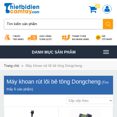
0
TOGGLE
DANH MỤC SẢN PHÂM
NAVIGATION
Trang chủ
»
Máy khoan rút lõi bê tông Dongcheng
Máy khoan rút lõi bê tông Dongcheng
(Tìm
thấy
6
sản phẩm)