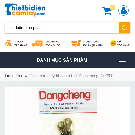
0
TOGGLE
DANH MỤC SẢN PHÂM
NAVIGATION
Trang chủ
»
Chổi than máy khoan rút lõi Dongcheng DZZ200