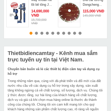
lõi bê tông JD
Dongcheng
Power Q5
150mm
14,690,000
115,000 VNĐ
VNĐ
145,000 VNĐ
Đ
15,700,000
VNĐ
MUA NGAY
MUA NGAY
Thietbidiencamtay
- Kênh mua sắm
trực tuyến uy tín tại Việt Nam.
Chuyên bán buôn và lẻ các thiết bị điện cầm tay và dụng cụ
hỗ trợ
Trong những năm qua, cùng với đà phát triển và đổi mới của đất
nước nhu cầu về các dụng cụ hỗ trợ trong xây dựng, sản xuất
tăng không ngừng cả về chất lượng, số lượng, dịch vụ. Chúng tôi
ý thức được rằng, sự hài lòng của khách hàng về chất lượng,
dịch vụ và giá cả khi chọn mua hàng online là thước đo thành
công của chúng tôi. Chúng tôi xin cam kết mang tới cho quý
khách hàng những sản phẩm chất lượng cao, rõ ràng về nguồn