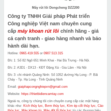
Máy rút lõi Dongcheng DZZ200
Công ty TNHH Giải pháp Phát triển
Công nghiệp Việt nam chuyên cung
cấp
máy khoan rút lõi
chính hãng - giá
cả cạnh tranh - giao hàng nhanh và bảo
hành dài hạn.
Hotline:
0965.419.555
or
0907.513.315
Đ/c 1: Số 82 Ngõ 651 Minh Khai - Hai Bà Trưng - Hà Nội.
Đ/c 2: A3D1 - DX13 - KĐT Đặng Xá - Gia Lâm - Hà Nội
Đ/c 3: chi nhánh Quảng Ninh: Số 1052 đường Hạ Long - P. Bãi
Cháy - Tp. Hạ Long - Tỉnh Quảng Ninh
Email:
giaiphapcongnghiepvn@gmail.com
Website:
https://thietbidiencamtay.com
Ngoài ra, công ty chúng tôi còn chuyên cung cấp các mặt hàng
khác như:
Kích thủy lực
,
Bơm thủy lực
,
Kìm ép cốt thủy lực
,
Cảo
thủy lực
,
Máy khoan từ
,
Máy đột lỗ thủy lực
từ các thương hiệu