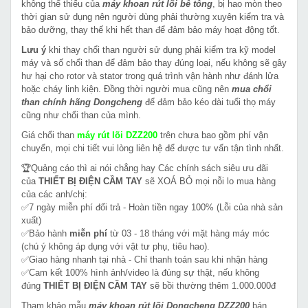
không thể thiếu của
máy khoan rút lõi bê tông
, bị hao mòn theo
thời gian sử dụng nên người dùng phải thường xuyên kiểm tra và
bảo dưỡng, thay thế khi hết than để đảm bảo máy hoạt động tốt.
Lưu ý
khi thay chổi than người sử dụng phải kiểm tra kỹ model
máy và số chổi than để đảm bảo thay đúng loại, nếu không sẽ gây
hư hại cho rotor và stator trong quá trình vận hành như đánh lửa
hoặc cháy linh kiện. Đồng thời người mua cũng nên
mua chổi
than chính hãng Dongcheng
để đảm bảo kéo dài tuổi thọ máy
cũng như chổi than của mình.
Giá chổi than
máy rút lõi DZZ200
trên chưa bao gồm phí vận
chuyển, mọi chi tiết vui lòng liên hệ để được tư vấn tận tình nhất.
🏆Quảng cáo thì ai nói chẳng hay Các chính sách siêu ưu đãi
của
THIẾT BỊ ĐIỆN CẦM TAY
sẽ XOÁ BỎ mọi nỗi lo mua hàng
của các anh/chị:
✅7 ngày miễn phí đổi trả - Hoàn tiền ngay 100% (Lỗi của nhà sản
xuất)
✅Bảo hành
miễn phí
từ 03 - 18 tháng với mặt hàng máy móc
(chú ý không áp dụng với vật tư phụ, tiêu hao).
✅Giao hàng nhanh tại nhà - Chỉ thanh toán sau khi nhận hàng
✅Cam kết 100% hình ảnh/video là đúng sự thật, nếu không
đúng
THIẾT BỊ ĐIỆN CẦM TAY
sẽ bồi thường thêm 1.000.000đ
Tham khảo mẫu
máy khoan rút lõi Dongcheng DZZ200
bán