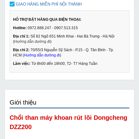
GIAO HÀNG MIỄN PHÍ NỘI THÀNH
HỖ TRỢ ĐẶT HÀNG QUA ĐIỆN THOẠI:
Hotline:
0972.888.247 - 0907.513.315
Địa chỉ 1:
Số 82 Ngõ 651 Minh Khai - Hai Bà Trưng - Hà Nội
(
Hướng dẫn đường đi
)
Địa chỉ 2:
70/55/3 Nguyễn Sỹ Sách - P.15 - Q. Tân Bình - Tp.
HCM (
Hướng dẫn đường đi
)
Làm việc:
Từ 8h00 đến 18h00, T2- T7 Hàng Tuần
Giới thiệu
Chổi than máy khoan rút lõi Dongcheng
DZZ200