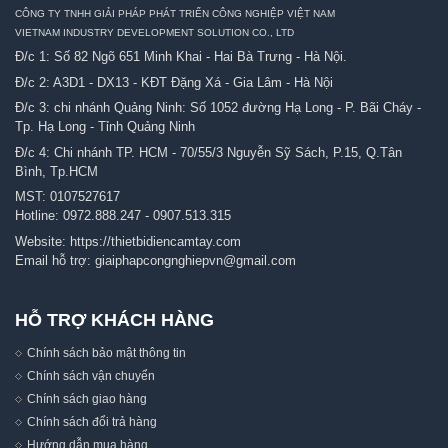
CÔNG TY TNHH GIẢI PHÁP PHÁT TRIỂN CÔNG NGHIỆP VIỆT NAM
VIETNAM INDUSTRY DEVELOPMENT SOLUTION CO., LTD
Đ/c 1: Số 82 Ngõ 651 Minh Khai - Hai Bà Trưng - Hà Nội.
Đ/c 2: A3D1 - DX13 - KĐT Đặng Xá - Gia Lâm - Hà Nội
Đ/c 3: chi nhánh Quảng Ninh: Số 1052 đường Hạ Long - P. Bãi Cháy -
Tp. Hạ Long - Tỉnh Quảng Ninh
Đ/c 4: Chi nhánh TP. HCM - 70/55/3 Nguyễn Sỹ Sách, P.15, Q.Tân
Bình, Tp.HCM
MST: 0107527617
Hotline:
0972.888.247
-
0907.513.315
Website:
https://thietbidiencamtay.com
Email hỗ trợ:
giaiphapcongnghiepvn@gmail.com
HỖ TRỢ KHÁCH HÀNG
Chính sách bảo mật thông tin
Chính sách vận chuyển
Chính sách giao hàng
Chính sách đổi trả hàng
Hướng dẫn mua hàng