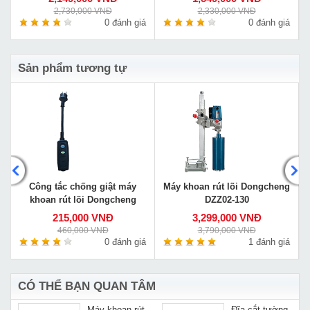
2,730,000 VNĐ
2,330,000 VNĐ
á
0 đánh giá
0 đánh giá
Sản phẩm tương tự
Công tắc chống giật máy
Máy khoan rút lõi Dongcheng
khoan rút lõi Dongcheng
DZZ02-130
215,000 VNĐ
3,299,000 VNĐ
460,000 VNĐ
3,790,000 VNĐ
á
0 đánh giá
1 đánh giá
CÓ THỂ BẠN QUAN TÂM
Máy khoan rút
Đĩa cắt tường