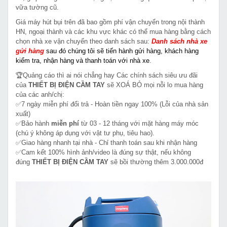
vữa tường cũ.
Giá máy hút bụi trên
đã bao gồm phí vận chuyển trong nội thành
HN, ngoại thành và các khu vực khác
có thể mua hàng bằng cách
chọn nhà xe vận chuyển theo danh sách sau:
Danh sách nhà xe
gửi hàng
sau đó chúng tôi sẽ tiến hành gửi hàng, khách hàng
kiểm tra, nhận hàng và thanh toán với nhà xe
.
🏆Quảng cáo thì ai nói chẳng hay Các chính sách siêu ưu đãi
của
THIẾT BỊ ĐIỆN CẦM TAY
sẽ XOÁ BỎ mọi nỗi lo mua hàng
của các anh/chị:
✅7 ngày miễn phí đổi trả - Hoàn tiền ngay 100% (Lỗi của nhà sản
xuất)
✅Bảo hành
miễn phí
từ 03 - 12 tháng với mặt hàng máy móc
(chú ý không áp dụng với vật tư phụ, tiêu hao).
✅Giao hàng nhanh tại nhà - Chỉ thanh toán sau khi nhận hàng
✅Cam kết 100% hình ảnh/video là đúng sự thật, nếu không
đúng
THIẾT BỊ ĐIỆN CẦM TAY
sẽ bồi thường thêm 3.000.000đ