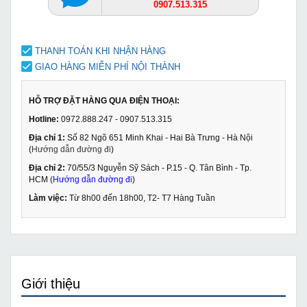
0907.513.315
THANH TOÁN KHI NHẬN HÀNG
GIAO HÀNG MIỄN PHÍ NỘI THÀNH
HỖ TRỢ ĐẶT HÀNG QUA ĐIỆN THOẠI:
Hotline:
0972.888.247 - 0907.513.315
Địa chỉ 1:
Số 82 Ngõ 651 Minh Khai - Hai Bà Trưng - Hà Nội
(
Hướng dẫn đường đi
)
Địa chỉ 2:
70/55/3 Nguyễn Sỹ Sách - P.15 - Q. Tân Bình - Tp.
HCM (
Hướng dẫn đường đi
)
Làm việc:
Từ 8h00 đến 18h00, T2- T7 Hàng Tuần
Giới thiệu