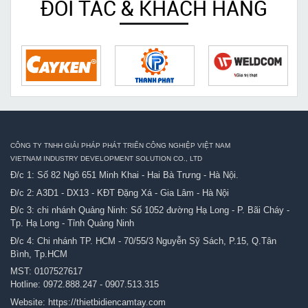
ĐỐI TÁC & KHÁCH HÀNG
CÔNG TY TNHH GIẢI PHÁP PHÁT TRIỂN CÔNG NGHIỆP VIỆT NAM
VIETNAM INDUSTRY DEVELOPMENT SOLUTION CO., LTD
Đ/c 1: Số 82 Ngõ 651 Minh Khai - Hai Bà Trưng - Hà Nội.
Đ/c 2: A3D1 - DX13 - KĐT Đặng Xá - Gia Lâm - Hà Nội
Đ/c 3: chi nhánh Quảng Ninh: Số 1052 đường Hạ Long - P. Bãi Cháy -
Tp. Hạ Long - Tỉnh Quảng Ninh
Đ/c 4: Chi nhánh TP. HCM - 70/55/3 Nguyễn Sỹ Sách, P.15, Q.Tân
Bình, Tp.HCM
MST: 0107527617
Hotline:
0972.888.247
-
0907.513.315
Website:
https://thietbidiencamtay.com