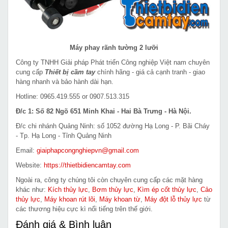
Máy phay rãnh tường 2 lưỡi
Công ty TNHH Giải pháp Phát triển Công nghiệp Việt nam chuyên
cung cấp
Thiết bị cầm tay
chính hãng - giá cả cạnh tranh - giao
hàng nhanh và bảo hành dài hạn.
Hotline: 0965.419.555 or 0907.513.315
Đ/c 1: Số 82 Ngõ 651 Minh Khai - Hai Bà Trưng - Hà Nội.
Đ/c chi nhánh Quảng Ninh: số 1052 đường Hạ Long - P. Bãi Cháy
- Tp. Hạ Long - Tỉnh Quảng Ninh
Email:
giaiphapcongnghiepvn@gmail.com
Website:
https://thietbidiencamtay.com
Ngoài ra, công ty chúng tôi còn chuyên cung cấp các mặt hàng
khác như:
Kích thủy lực
,
Bơm thủy lực
,
Kìm ép cốt thủy lực
,
Cảo
thủy lực
,
Máy khoan rút lõi
,
Máy khoan từ
,
Máy đột lỗ thủy lực
từ
các thương hiệu cực kì nổi tiếng trên thế giới.
Đánh giá & Bình luận