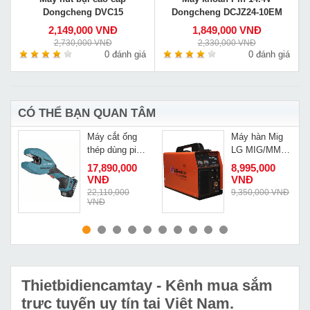
Dongcheng DVC15
Dongcheng DCJZ24-10EM
2,149,000 VNĐ
1,849,000 VNĐ
2,730,000 VNĐ
2,330,000 VNĐ
á
0 đánh giá
0 đánh giá
CÓ THỂ BẠN QUAN TÂM
Máy cắt ống
Máy hàn Mig
thép dùng pin
LG MIG/MMA
Zupper MC-
210
17,890,000
8,995,000
1228
VNĐ
VNĐ
Đ
22,110,000
9,350,000 VNĐ
VNĐ
MUA NGAY
MUA NGAY
Thietbidiencamtay
- Kênh mua sắm
trực tuyến uy tín tại Việt Nam.