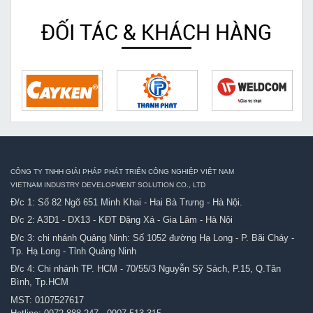
ĐỐI TÁC & KHÁCH HÀNG
CÔNG TY TNHH GIẢI PHÁP PHÁT TRIỂN CÔNG NGHIỆP VIỆT NAM
VIETNAM INDUSTRY DEVELOPMENT SOLUTION CO., LTD
Đ/c 1: Số 82 Ngõ 651 Minh Khai - Hai Bà Trưng - Hà Nội.
Đ/c 2: A3D1 - DX13 - KĐT Đặng Xá - Gia Lâm - Hà Nội
Đ/c 3: chi nhánh Quảng Ninh: Số 1052 đường Hạ Long - P. Bãi Cháy -
Tp. Hạ Long - Tỉnh Quảng Ninh
Đ/c 4: Chi nhánh TP. HCM - 70/55/3 Nguyễn Sỹ Sách, P.15, Q.Tân
Bình, Tp.HCM
MST: 0107527617