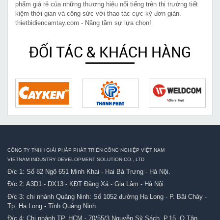
phẩm giá rẻ của những thương hiệu nổi tiếng trên thị trường tiết
kiệm thời gian và công sức với thao tác cực kỳ đơn giản.
thietbidiencamtay.com - Nâng tầm sự lựa chọn!
ĐỐI TÁC & KHÁCH HÀNG
CÔNG TY TNHH GIẢI PHÁP PHÁT TRIỂN CÔNG NGHIỆP VIỆT NAM
VIETNAM INDUSTRY DEVELOPMENT SOLUTION CO., LTD
Đ/c 1: Số 82 Ngõ 651 Minh Khai - Hai Bà Trưng - Hà Nội.
Đ/c 2: A3D1 - DX13 - KĐT Đặng Xá - Gia Lâm - Hà Nội
Đ/c 3: chi nhánh Quảng Ninh: Số 1052 đường Hạ Long - P. Bãi Cháy -
Tp. Hạ Long - Tỉnh Quảng Ninh
Đ/c 4: Chi nhánh TP. HCM - 70/55/3 Nguyễn Sỹ Sách, P.15, Q.Tân