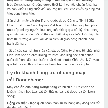
hiệu Dongcheng nổi tiếng được thiết kế theo tiêu chuẩn Nhật bản
và sản xuất Trung quốc để đáp ứng nhu cầu cho chiến dịch người
Việt dùng hàng Việt;
Sản phẩm
máy cắt tôn Trung quốc
được Công ty TNHH Giải
Pháp Phát Triển Công Nghiệp Việt Nam nhập khẩu và phân phối
trực tiếp tới tay người tiêu dùng mà không qua bất kỳ khâu trung
gian nào nên chúng tôi có thể cam kết về giá cả luôn luôn hấp dẫn
nhất thị trường đi kèm với đó là dịch vụ giao hàng nhanh, bảo
hành dài hạn;
Tất cả các
sản phẩm máy cắt sắt
do Công ty chúng tôi phân phối
luôn đảm bảo có chất lượng tốt nhất, đáp ứng các tiêu chuẩn
quốc tế (hàng đủ tiêu chuẩn xuất đi các nước Châu Âu, Mỹ), vượt
qua tất cả các thử nghiệm về kiểm tra mài mòn và cắt phá.
Lý do khách hàng ưu chuộng máy
cắt Dongcheng:
Máy cắt tôn của hãng Dongcheng
có nhiều sự lựa chọn cho
khách hàng như: Loại cắt tôn thẳng, loại cắt được cả tôn lượn
sóng;
Động cơ điện
được quấn hoàn toàn 100% bằng dây đồng nên rất
ổn định và bền bỉ;