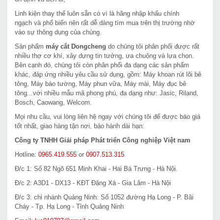
Linh kiện thay thế luôn sẵn có vì là hãng nhập khẩu chính
ngạch và phổ biến nên rất dễ dàng tìm mua trên thị trường nhờ
vào sự thông dụng của chúng.
Sản phẩm
máy cắt Dongcheng
do chúng tôi phân phối được rất
nhiều thợ cơ khí, xây dựng tin tưởng, ưa chuộng và lựa chọn.
Bên cạnh đó, chúng tôi còn phân phối đa dạng các sản phẩm
khác, đáp ứng nhiều yêu cầu sử dụng, gồm: Máy khoan rút lõi bê
tông, Máy bào tường, Máy phun vữa, Máy mài, Máy đục bê
tông...với nhiều mẫu mã phong phú, đa dạng như: Jasic, Riland,
Bosch, Caowang, Welcom.
Mọi nhu cầu, vui lòng liên hệ ngay với chúng tôi để được báo giá
tốt nhất, giao hàng tận nơi, bảo hành dài hạn:
Công ty TNHH Giải pháp Phát triển Công nghiệp Việt nam
Hotline:
0965.419.555
or
0907.513.315
Đ/c 1: Số 82 Ngõ 651 Minh Khai - Hai Bà Trưng - Hà Nội.
Đ/c 2: A3D1 - DX13 - KĐT Đặng Xá - Gia Lâm - Hà Nội
Đ/c 3: chi nhánh Quảng Ninh: Số 1052 đường Hạ Long - P. Bãi
Cháy - Tp. Hạ Long - Tỉnh Quảng Ninh