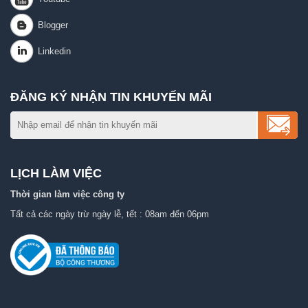
ĐĂNG KÝ NHẬN TIN KHUYẾN MÃI
LỊCH LÀM VIỆC
Thời gian làm việc công ty
Tất cả các ngày trừ ngày lễ, tết : 08am đến 06pm