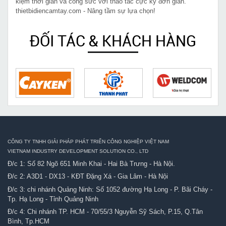
kiệm thời gian và công sức với thao tác cực kỳ đơn giản.
thietbidiencamtay.com - Nâng tầm sự lựa chọn!
ĐỐI TÁC & KHÁCH HÀNG
CÔNG TY TNHH GIẢI PHÁP PHÁT TRIỂN CÔNG NGHIỆP VIỆT NAM
VIETNAM INDUSTRY DEVELOPMENT SOLUTION CO., LTD
Đ/c 1: Số 82 Ngõ 651 Minh Khai - Hai Bà Trưng - Hà Nội.
Đ/c 2: A3D1 - DX13 - KĐT Đặng Xá - Gia Lâm - Hà Nội
Đ/c 3: chi nhánh Quảng Ninh: Số 1052 đường Hạ Long - P. Bãi Cháy -
Tp. Hạ Long - Tỉnh Quảng Ninh
Đ/c 4: Chi nhánh TP. HCM - 70/55/3 Nguyễn Sỹ Sách, P.15, Q.Tân
Bình, Tp.HCM