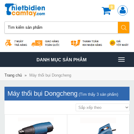
0
TOGGLE
DANH MỤC SẢN PHÂM
NAVIGATION
Trang chủ
»
Máy thổi bụi Dongcheng
Máy thổi bụi Dongcheng
(Tìm thấy
3
sản phẩm)