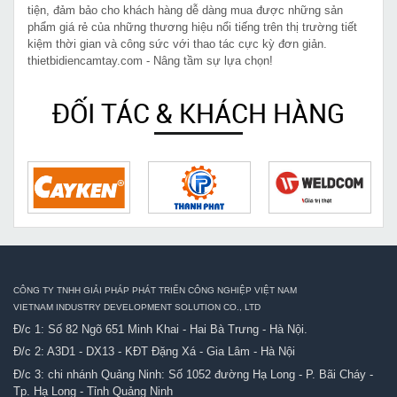
tiện, đảm bảo cho khách hàng dễ dàng mua được những sản
phẩm giá rẻ của những thương hiệu nổi tiếng trên thị trường tiết
kiệm thời gian và công sức với thao tác cực kỳ đơn giản.
thietbidiencamtay.com - Nâng tầm sự lựa chọn!
ĐỐI TÁC & KHÁCH HÀNG
CÔNG TY TNHH GIẢI PHÁP PHÁT TRIỂN CÔNG NGHIỆP VIỆT NAM
VIETNAM INDUSTRY DEVELOPMENT SOLUTION CO., LTD
Đ/c 1: Số 82 Ngõ 651 Minh Khai - Hai Bà Trưng - Hà Nội.
Đ/c 2: A3D1 - DX13 - KĐT Đặng Xá - Gia Lâm - Hà Nội
Đ/c 3: chi nhánh Quảng Ninh: Số 1052 đường Hạ Long - P. Bãi Cháy -
Tp. Hạ Long - Tỉnh Quảng Ninh