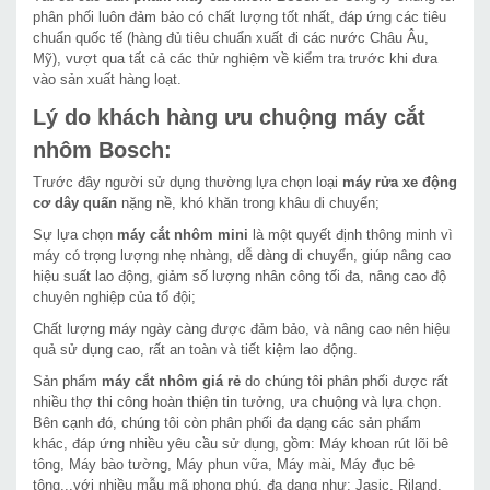
phân phối luôn đảm bảo có chất lượng tốt nhất, đáp ứng các tiêu
chuẩn quốc tế (hàng đủ tiêu chuẩn xuất đi các nước Châu Âu,
Mỹ), vượt qua tất cả các thử nghiệm về kiểm tra trước khi đưa
vào sản xuất hàng loạt.
Lý do khách hàng ưu chuộng máy cắt
nhôm Bosch:
Trước đây người sử dụng thường lựa chọn loại
máy rửa xe động
cơ dây quấn
nặng nề, khó khăn trong khâu di chuyển;
Sự lựa chọn
máy cắt nhôm mini
là một quyết định thông minh vì
máy có trọng lượng nhẹ nhàng, dễ dàng di chuyển, giúp nâng cao
hiệu suất lao động, giảm số lượng nhân công tối đa, nâng cao độ
chuyên nghiệp của tổ đội;
Chất lượng máy ngày càng được đảm bảo, và nâng cao nên hiệu
quả sử dụng cao, rất an toàn và tiết kiệm lao động.
Sản phẩm
máy cắt nhôm giá rẻ
do chúng tôi phân phối được rất
nhiều thợ thi công hoàn thiện tin tưởng, ưa chuộng và lựa chọn.
Bên cạnh đó, chúng tôi còn phân phối đa dạng các sản phẩm
khác, đáp ứng nhiều yêu cầu sử dụng, gồm: Máy khoan rút lõi bê
tông, Máy bào tường, Máy phun vữa, Máy mài, Máy đục bê
tông...với nhiều mẫu mã phong phú, đa dạng như: Jasic, Riland,