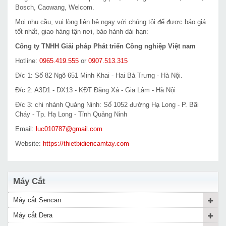
Bosch, Caowang, Welcom.
Mọi nhu cầu, vui lòng liên hệ ngay với chúng tôi để được báo giá
tốt nhất, giao hàng tận nơi, bảo hành dài hạn:
Công ty TNHH Giải pháp Phát triển Công nghiệp Việt nam
Hotline:
0965.419.555
or
0907.513.315
Đ/c 1: Số 82 Ngõ 651 Minh Khai - Hai Bà Trưng - Hà Nội.
Đ/c 2: A3D1 - DX13 - KĐT Đặng Xá - Gia Lâm - Hà Nội
Đ/c 3: chi nhánh Quảng Ninh: Số 1052 đường Hạ Long - P. Bãi
Cháy - Tp. Hạ Long - Tỉnh Quảng Ninh
Email:
luc010787@gmail.com
Website:
https://thietbidiencamtay.com
Máy Cắt
Máy cắt Sencan
Máy cắt Dera