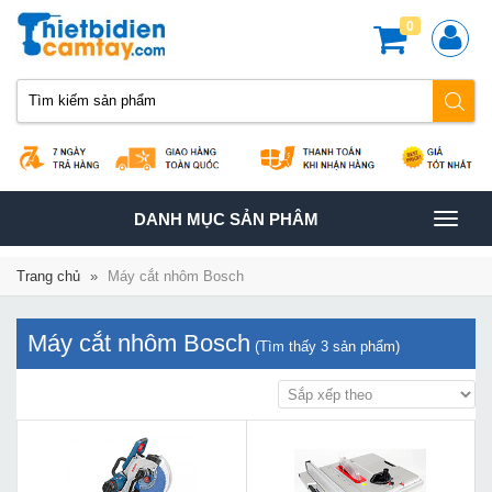
0
TOGGLE
DANH MỤC SẢN PHÂM
NAVIGATION
Trang chủ
»
Máy cắt nhôm Bosch
Máy cắt nhôm Bosch
(Tìm thấy
3
sản phẩm)