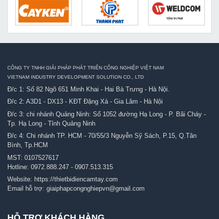
CÔNG TY TNHH GIẢI PHÁP PHÁT TRIỂN CÔNG NGHIỆP VIỆT NAM
VIETNAM INDUSTRY DEVELOPMENT SOLUTION CO., LTD
Đ/c 1: Số 82 Ngõ 651 Minh Khai - Hai Bà Trưng - Hà Nội.
Đ/c 2: A3D1 - DX13 - KĐT Đặng Xá - Gia Lâm - Hà Nội
Đ/c 3: chi nhánh Quảng Ninh: Số 1052 đường Hạ Long - P. Bãi Cháy -
Tp. Hạ Long - Tỉnh Quảng Ninh
Đ/c 4: Chi nhánh TP. HCM - 70/55/3 Nguyễn Sỹ Sách, P.15, Q.Tân
Bình, Tp.HCM
MST: 0107527617
Hotline:
0972.888.247
-
0907.513.315
Website:
https://thietbidiencamtay.com
Email hỗ trợ:
giaiphapcongnghiepvn@gmail.com
HỖ TRỢ KHÁCH HÀNG