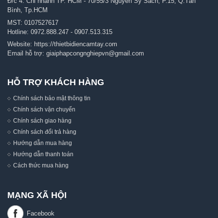
Đ/c 4: Chi nhánh TP. HCM - 70/55/3 Nguyễn Sỹ Sách, P.15, Q.Tân
Bình, Tp.HCM
MST: 0107527617
Hotline:
0972.888.247
-
0907.513.315
Website:
https://thietbidiencamtay.com
Email hỗ trợ:
giaiphapcongnghiepvn@gmail.com
HỖ TRỢ KHÁCH HÀNG
Chính sách bảo mật thông tin
Chính sách vận chuyển
Chính sách giao hàng
Chính sách đổi trả hàng
Hướng dẫn mua hàng
Hướng dẫn thanh toán
Cách thức mua hàng
MẠNG XÃ HỘI