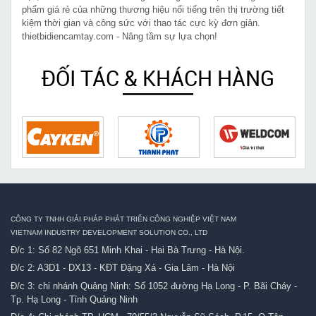
phẩm giá rẻ của những thương hiệu nổi tiếng trên thị trường tiết
kiệm thời gian và công sức với thao tác cực kỳ đơn giản.
thietbidiencamtay.com - Nâng tầm sự lựa chọn!
ĐỐI TÁC & KHÁCH HÀNG
CÔNG TY TNHH GIẢI PHÁP PHÁT TRIỂN CÔNG NGHIỆP VIỆT NAM
VIETNAM INDUSTRY DEVELOPMENT SOLUTION CO., LTD
Đ/c 1: Số 82 Ngõ 651 Minh Khai - Hai Bà Trưng - Hà Nội.
Đ/c 2: A3D1 - DX13 - KĐT Đặng Xá - Gia Lâm - Hà Nội
Đ/c 3: chi nhánh Quảng Ninh: Số 1052 đường Hạ Long - P. Bãi Cháy -
Tp. Hạ Long - Tỉnh Quảng Ninh