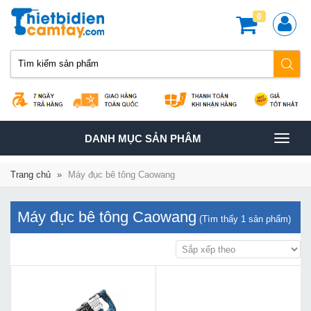
0
TOGGLE
DANH MỤC SẢN PHÂM
NAVIGATION
Trang chủ
»
Máy đục bê tông Caowang
Máy đục bê tông Caowang
(Tìm thấy
1
sản phẩm)