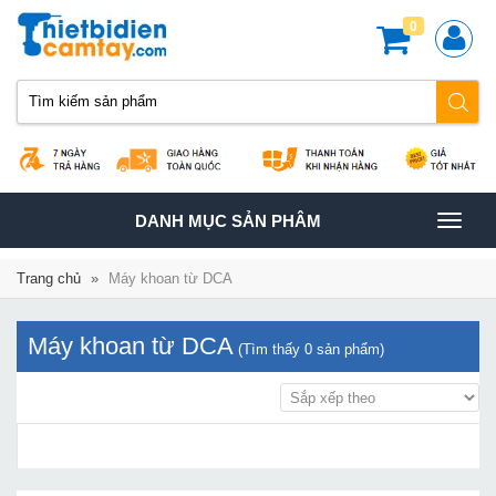
0
TOGGLE
DANH MỤC SẢN PHÂM
NAVIGATION
Trang chủ
»
Máy khoan từ DCA
Máy khoan từ DCA
(Tìm thấy
0
sản phẩm)