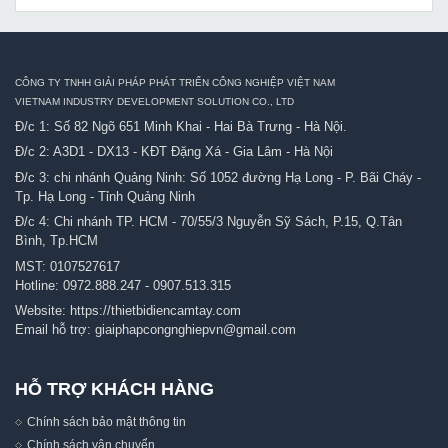
CÔNG TY TNHH GIẢI PHÁP PHÁT TRIỂN CÔNG NGHIỆP VIỆT NAM
VIETNAM INDUSTRY DEVELOPMENT SOLUTION CO., LTD
Đ/c 1: Số 82 Ngõ 651 Minh Khai - Hai Bà Trưng - Hà Nội.
Đ/c 2: A3D1 - DX13 - KĐT Đặng Xá - Gia Lâm - Hà Nội
Đ/c 3: chi nhánh Quảng Ninh: Số 1052 đường Hạ Long - P. Bãi Cháy -
Tp. Hạ Long - Tỉnh Quảng Ninh
Đ/c 4: Chi nhánh TP. HCM - 70/55/3 Nguyễn Sỹ Sách, P.15, Q.Tân
Bình, Tp.HCM
MST: 0107527617
Hotline:
0972.888.247
-
0907.513.315
Website:
https://thietbidiencamtay.com
Email hỗ trợ:
giaiphapcongnghiepvn@gmail.com
HỖ TRỢ KHÁCH HÀNG
Chính sách bảo mật thông tin
Chính sách vận chuyển