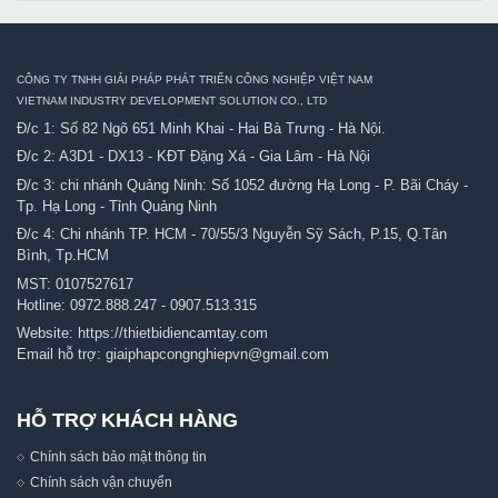
CÔNG TY TNHH GIẢI PHÁP PHÁT TRIỂN CÔNG NGHIỆP VIỆT NAM
VIETNAM INDUSTRY DEVELOPMENT SOLUTION CO., LTD
Đ/c 1: Số 82 Ngõ 651 Minh Khai - Hai Bà Trưng - Hà Nội.
Đ/c 2: A3D1 - DX13 - KĐT Đặng Xá - Gia Lâm - Hà Nội
Đ/c 3: chi nhánh Quảng Ninh: Số 1052 đường Hạ Long - P. Bãi Cháy -
Tp. Hạ Long - Tỉnh Quảng Ninh
Đ/c 4: Chi nhánh TP. HCM - 70/55/3 Nguyễn Sỹ Sách, P.15, Q.Tân
Bình, Tp.HCM
MST: 0107527617
Hotline:
0972.888.247
-
0907.513.315
Website:
https://thietbidiencamtay.com
Email hỗ trợ:
giaiphapcongnghiepvn@gmail.com
HỖ TRỢ KHÁCH HÀNG
Chính sách bảo mật thông tin
Chính sách vận chuyển