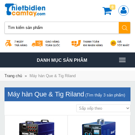
0
TOGGLE
DANH MỤC SẢN PHÂM
NAVIGATION
Trang chủ
»
Máy hàn Que & Tig Riland
Máy hàn Que & Tig Riland
(Tìm thấy
3
sản phẩm)