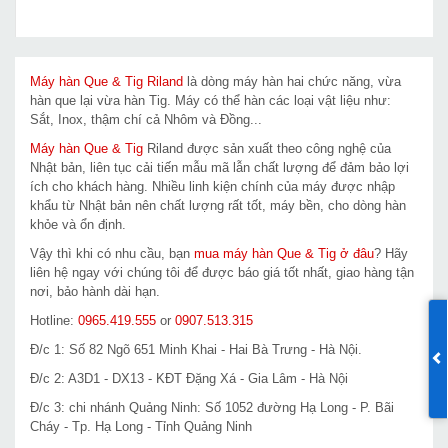
Máy hàn Que & Tig Riland
là dòng máy hàn hai chức năng, vừa
hàn que lại vừa hàn Tig. Máy có thể hàn các loại vật liệu như:
Sắt, Inox, thậm chí cả Nhôm và Đồng...
Máy hàn Que & Tig
Riland được sản xuất theo công nghệ của
Nhật bản, liên tục cải tiến mẫu mã lẫn chất lượng để đảm bảo lợi
ích cho khách hàng. Nhiều linh kiện chính của máy được nhập
khẩu từ Nhật bản nên chất lượng rất tốt, máy bền, cho dòng hàn
khỏe và ổn định.
Vậy thì khi có nhu cầu, bạn
mua máy hàn Que & Tig ở đâu
? Hãy
liên hệ ngay với chúng tôi để được báo giá tốt nhất, giao hàng tận
nơi, bảo hành dài hạn.
Hotline:
0965.419.555
or
0907.513.315
Đ/c 1: Số 82 Ngõ 651 Minh Khai - Hai Bà Trưng - Hà Nội.
Đ/c 2: A3D1 - DX13 - KĐT Đặng Xá - Gia Lâm - Hà Nội
Đ/c 3: chi nhánh Quảng Ninh: Số 1052 đường Hạ Long - P. Bãi
Cháy - Tp. Hạ Long - Tỉnh Quảng Ninh