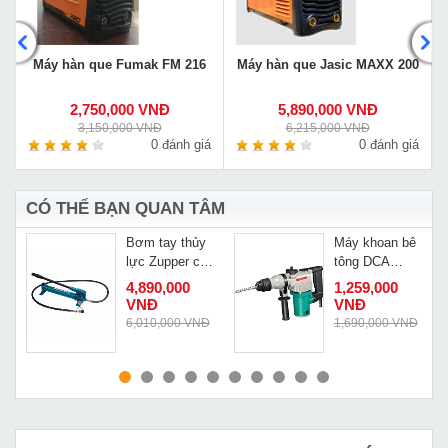
G
Máy hàn que Fumak FM 216
Máy hàn que Jasic MAXX 200
2,750,000 VNĐ
5,890,000 VNĐ
3,150,000 VNĐ
6,215,000 VNĐ
á
0 đánh giá
0 đánh giá
CÓ THỂ BẠN QUAN TÂM
Bơm tay thủy
Máy khoan bê
lực Zupper cao
tông DCA
cấp CP-700
AZC03 26B
4,890,000
1,259,000
VNĐ
VNĐ
6,010,000 VNĐ
1,690,000 VNĐ
MUA NGAY
MUA NGAY