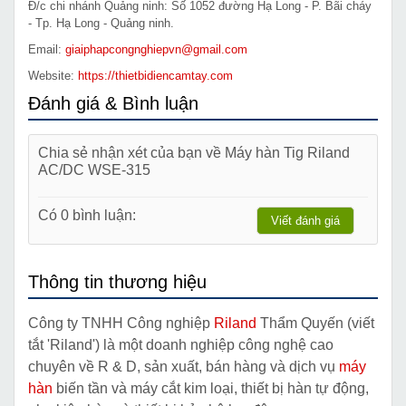
Đ/c chi nhánh Quảng ninh: Số 1052 đường Hạ Long - P. Bãi cháy
- Tp. Hạ Long - Quảng ninh.
Email:
giaiphapcongnghiepvn@gmail.com
Website:
https://thietbidiencamtay.com
Đánh giá & Bình luận
Chia sẻ nhận xét của bạn về Máy hàn Tig Riland
AC/DC WSE-315
Có 0 bình luận:
Viết đánh giá
Thông tin thương hiệu
Công ty TNHH Công nghiệp
Riland
Thẩm Quyến (viết
tắt 'Riland') là một doanh nghiệp công nghệ cao
chuyên về R & D, sản xuất, bán hàng và dịch vụ
máy
hàn
biến tần và máy cắt kim loại, thiết bị hàn tự động,