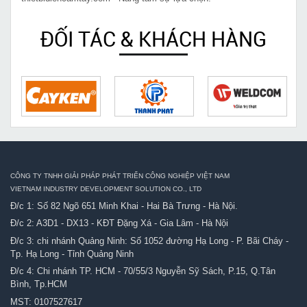
ĐỐI TÁC & KHÁCH HÀNG
CÔNG TY TNHH GIẢI PHÁP PHÁT TRIỂN CÔNG NGHIỆP VIỆT NAM
VIETNAM INDUSTRY DEVELOPMENT SOLUTION CO., LTD
Đ/c 1: Số 82 Ngõ 651 Minh Khai - Hai Bà Trưng - Hà Nội.
Đ/c 2: A3D1 - DX13 - KĐT Đặng Xá - Gia Lâm - Hà Nội
Đ/c 3: chi nhánh Quảng Ninh: Số 1052 đường Hạ Long - P. Bãi Cháy -
Tp. Hạ Long - Tỉnh Quảng Ninh
Đ/c 4: Chi nhánh TP. HCM - 70/55/3 Nguyễn Sỹ Sách, P.15, Q.Tân
Bình, Tp.HCM
MST: 0107527617