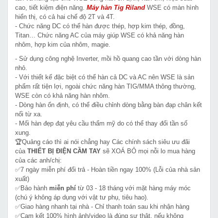
cao, tiết kiệm điện năng.
Máy hàn Tig Riland
WSE có màn hình
hiển thị, có cả hai chế độ 2T và 4T.
- Chức năng DC có thể hàn được thép, hợp kim thép, đồng,
Titan… Chức năng AC của máy giúp WSE có khả năng hàn
nhôm, hợp kim của nhôm, magie.
- Sử dụng công nghệ Inverter, mồi hồ quang cao tần với dòng hàn
nhỏ.
- Với thiết kế đặc biệt có thể hàn cả DC và AC nên WSE là sản
phẩm rất tiện lợi, ngoài chức năng hàn TIG/MMA thông thường,
WSE còn có khả năng hàn nhôm.
- Dòng hàn ổn định, có thể điều chỉnh dòng bằng bàn đạp chân kết
nối từ xa.
- Mối hàn đẹp đạt yêu cầu thẩm mỹ do có thể thay đối tần số
xung.
🏆Quảng cáo thì ai nói chẳng hay Các chính sách siêu ưu đãi
của
THIẾT BỊ ĐIỆN CẦM TAY
sẽ XOÁ BỎ mọi nỗi lo mua hàng
của các anh/chị:
✅7 ngày miễn phí đổi trả - Hoàn tiền ngay 100% (Lỗi của nhà sản
xuất)
✅Bảo hành
miễn phí
từ 03 - 18 tháng với mặt hàng máy móc
(chú ý không áp dụng với vật tư phụ, tiêu hao).
✅Giao hàng nhanh tại nhà - Chỉ thanh toán sau khi nhận hàng
✅Cam kết 100% hình ảnh/video là đúng sự thật, nếu không