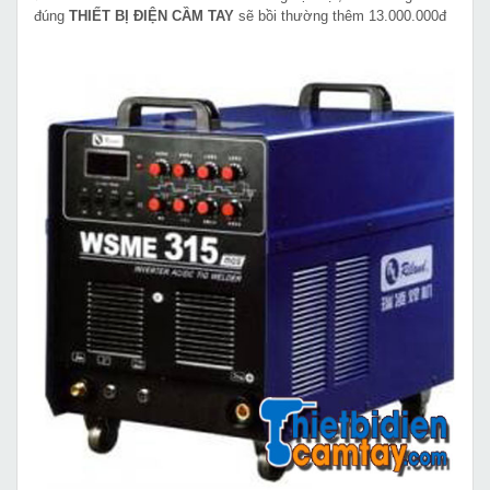
đúng
THIẾT BỊ ĐIỆN CẦM TAY
sẽ bồi thường thêm 13.000.000đ