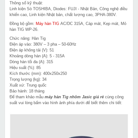
Thông số kỹ thuật:
Linh kiện Sò TOSHIBA, Diodes: FUJI - Nhật Bản, Công nghệ điều
khiển cao, Linh kiện Nhật bản, chất lượng cao, 3PHA-380V.
Đồng bộ gồm:
Máy hàn TIG
AC/DC 315A, Cáp mát, Kẹp mát, Mỏ
hàn TIG WP-26.
Chức năng: Hàn Tig
Điện áp vào: 380V – 3 pha – 50-60Hz
Điện áp không tải (V): 51
Khoảng dòng hàn (A): 5 - 315A
Dòng hàn tối đa (A): 315
Hiệu suất (%): 85
Kích thước (mm): 400x250x250
Trọng lượng (kg): 34
Xuất xứ: Trung quốc
Bảo hành: 18 tháng
Để tham khảo mẫu
máy hàn Tig nhôm Jasic giá rẻ
cùng công
suất vui lòng bấm vào hình ảnh phía dưới để biết thêm chi tiết: