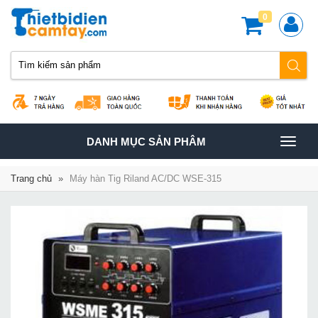
0
TOGGLE
DANH MỤC SẢN PHÂM
NAVIGATION
Trang chủ
»
Máy hàn Tig Riland AC/DC WSE-315