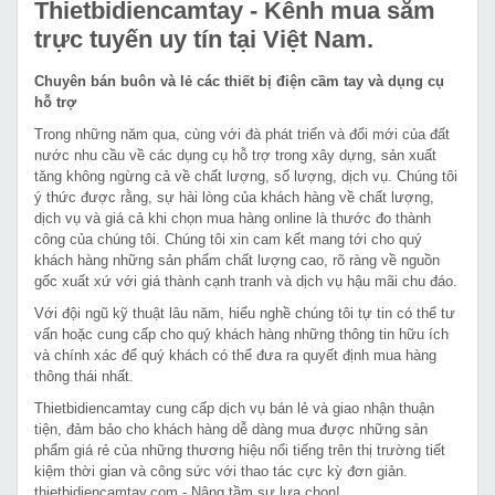
Thietbidiencamtay
- Kênh mua sắm
trực tuyến uy tín tại Việt Nam.
Chuyên bán buôn và lẻ các thiết bị điện cầm tay và dụng cụ
hỗ trợ
Trong những năm qua, cùng với đà phát triển và đổi mới của đất
nước nhu cầu về các dụng cụ hỗ trợ trong xây dựng, sản xuất
tăng không ngừng cả về chất lượng, số lượng, dịch vụ. Chúng tôi
ý thức được rằng, sự hài lòng của khách hàng về chất lượng,
dịch vụ và giá cả khi chọn mua hàng online là thước đo thành
công của chúng tôi. Chúng tôi xin cam kết mang tới cho quý
khách hàng những sản phẩm chất lượng cao, rõ ràng về nguồn
gốc xuất xứ với giá thành cạnh tranh và dịch vụ hậu mãi chu đáo.
Với đội ngũ kỹ thuật lâu năm, hiểu nghề chúng tôi tự tin có thể tư
vấn hoặc cung cấp cho quý khách hàng những thông tin hữu ích
và chính xác để quý khách có thể đưa ra quyết định mua hàng
thông thái nhất.
Thietbidiencamtay cung cấp dịch vụ bán lẻ và giao nhận thuận
tiện, đảm bảo cho khách hàng dễ dàng mua được những sản
phẩm giá rẻ của những thương hiệu nổi tiếng trên thị trường tiết
kiệm thời gian và công sức với thao tác cực kỳ đơn giản.
thietbidiencamtay.com - Nâng tầm sự lựa chọn!