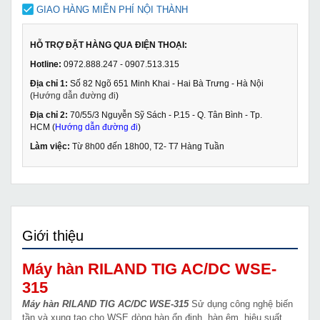
GIAO HÀNG MIỄN PHÍ NỘI THÀNH
HỖ TRỢ ĐẶT HÀNG QUA ĐIỆN THOẠI:
Hotline:
0972.888.247 - 0907.513.315
Địa chỉ 1:
Số 82 Ngõ 651 Minh Khai - Hai Bà Trưng - Hà Nội
(
Hướng dẫn đường đi
)
Địa chỉ 2:
70/55/3 Nguyễn Sỹ Sách - P.15 - Q. Tân Bình - Tp.
HCM (
Hướng dẫn đường đi
)
Làm việc:
Từ 8h00 đến 18h00, T2- T7 Hàng Tuần
Giới thiệu
Máy hàn RILAND TIG AC/DC WSE-
315
Máy hàn RILAND TIG AC/DC WSE-315
Sử dụng công nghệ biến
tần và xung tạo cho WSE dòng hàn ổn định, hàn êm, hiệu suất