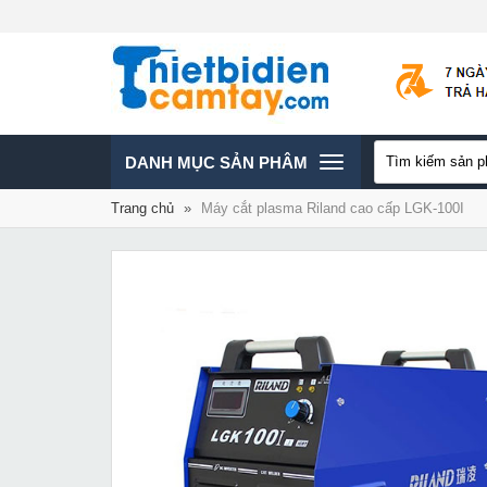
TOGGLE
DANH MỤC SẢN PHÂM
Trang chủ
»
Máy cắt plasma Riland cao cấp LGK-100I
NAVIGATION