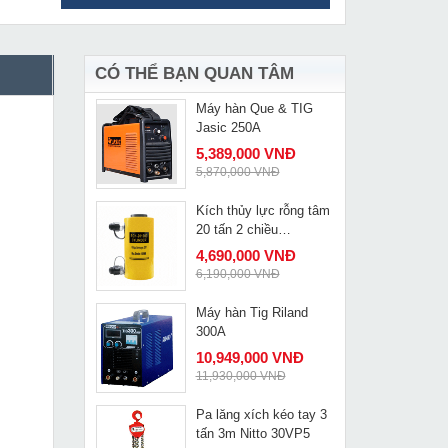
Kìm cắt cáp nhông cao
MUA NGAY
cấp Changyou J95
2,790,000 VNĐ
3,460,000 VNĐ
CÓ THỂ BẠN QUAN TÂM
Máy hàn Que & TIG
MUA NGAY
Jasic 250A
5,389,000 VNĐ
5,870,000 VNĐ
Kích thủy lực rỗng tâm
MUA NGAY
20 tấn 2 chiều
Changyou RCH-20100D
4,690,000 VNĐ
6,190,000 VNĐ
Máy hàn Tig Riland
MUA NGAY
300A
10,949,000 VNĐ
11,930,000 VNĐ
Pa lăng xích kéo tay 3
MUA NGAY
tấn 3m Nitto 30VP5