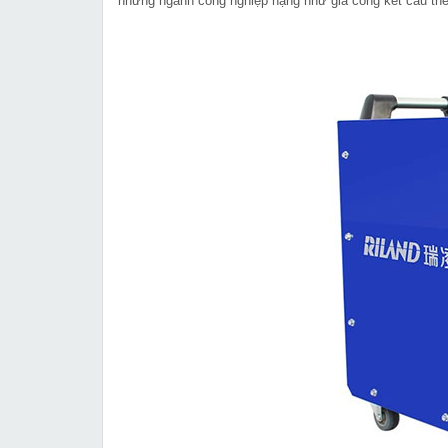
những ngành công nghiệp nặng như gia công kết cấu thé