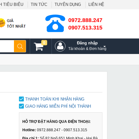
 TIÊU BIỂU
TIN TỨC
TUYỂN DỤNG
LIÊN HỆ
0972.888.247
0907.513.315
0
Đăng nhập
Tài khoản & Đơn hàng
THANH TOÁN KHI NHẬN HÀNG
GIAO HÀNG MIỄN PHÍ NỘI THÀNH
HỖ TRỢ ĐẶT HÀNG QUA ĐIỆN THOẠI:
Hotline:
0972.888.247 - 0907.513.315
Địa chỉ 1:
Số 82 Ngõ 651 Minh Khai - Hai Bà