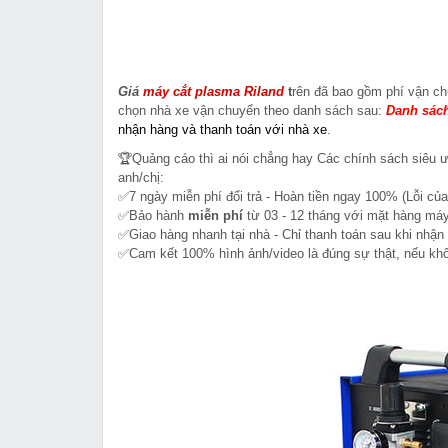
Giá
máy cắt plasma Riland
t
rên
đã bao gồm phí vận ch
chọn nhà xe vận chuyển theo danh sách sau:
Danh sách
nhận hàng và thanh toán với nhà xe
.
🏆Quảng cáo thì ai nói chẳng hay Các chính sách siêu 
anh/chị:
✅7 ngày miễn phí đổi trả - Hoàn tiền ngay 100% (Lỗi của
✅Bảo hành
miễn phí
từ 03 - 12 tháng với mặt hàng máy
✅Giao hàng nhanh tại nhà - Chỉ thanh toán sau khi nhận
✅Cam kết 100% hình ảnh/video là đúng sự thật, nếu k