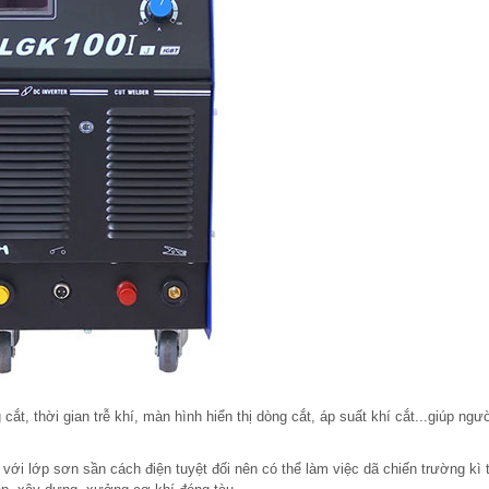
t, thời gian trễ khí, màn hình hiển thị dòng cắt, áp suất khí cắt...giúp ngư
ới lớp sơn sần cách điện tuyệt đối nên có thể làm việc dã chiến trường kì 