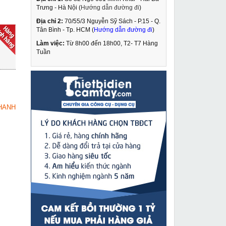
Trưng - Hà Nội (
Hướng dẫn đường đi
)
Địa chỉ 2:
70/55/3 Nguyễn Sỹ Sách - P.15 - Q.
Máy cắt Plasma
Tân Bình - Tp. HCM (
Hướng dẫn đường đi
)
Fumak SabCUT 40
Làm việc:
Từ 8h00 đến 18h00, T2- T7 Hàng
5,950,000 VNĐ
Tuần
6,200,000 VNĐ
Kìm tuốt vỏ cáp
MUA NGAY
chuyên nghiệp BX-40A
2,150,000 VNĐ
HANH
2,590,000 VNĐ
Kìm tách mặt bích thủy
MUA NGAY
lực Changyou YP-55
4,990,000 VNĐ
5,620,000 VNĐ
Máy hàn que Oshima S
MUA NGAY
Mos 250
3,650,000 VNĐ
3,750,000 VNĐ