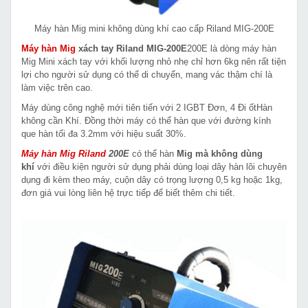
Máy hàn Mig mini không dùng khí cao cấp Riland MIG-200E
Máy hàn Mig
xách tay Riland MIG-200E
200E là dòng máy hàn
Mig Mini xách tay với khối lượng nhỏ nhẹ chỉ hơn 6kg nên rất tiện
lợi cho người sử dụng có thể di chuyển, mang vác thậm chí là
làm việc trên cao.
Máy dùng công nghệ mới tiên tiến với 2 IGBT Đơn, 4 Đi ốtHàn
không cần Khí. Đồng thời máy có thể hàn que với đường kính
que hàn tối đa 3.2mm với hiệu suất 30%.
Máy hàn Mig Riland
200E
có thể hàn
Mig mà không dùng
khí
với điều kiện người sử dụng phải dùng loại dây hàn lõi chuyên
dụng đi kèm theo máy, cuộn dây có trọng lượng 0,5 kg hoặc 1kg,
đơn giá vui lòng liên hệ trực tiếp để biết thêm chi tiết.