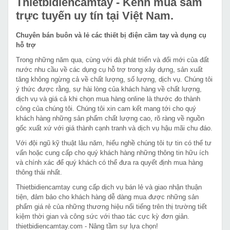
Thietbidiencamtay
- Kênh mua sắm
trực tuyến uy tín tại Việt Nam.
Chuyên bán buôn và lẻ các thiết bị điện cầm tay và dụng cụ
hỗ trợ
Trong những năm qua, cùng với đà phát triển và đổi mới của đất
nước nhu cầu về các dụng cụ hỗ trợ trong xây dựng, sản xuất
tăng không ngừng cả về chất lượng, số lượng, dịch vụ. Chúng tôi
ý thức được rằng, sự hài lòng của khách hàng về chất lượng,
dịch vụ và giá cả khi chọn mua hàng online là thước đo thành
công của chúng tôi. Chúng tôi xin cam kết mang tới cho quý
khách hàng những sản phẩm chất lượng cao, rõ ràng về nguồn
gốc xuất xứ với giá thành cạnh tranh và dịch vụ hậu mãi chu đáo.
Với đội ngũ kỹ thuật lâu năm, hiểu nghề chúng tôi tự tin có thể tư
vấn hoặc cung cấp cho quý khách hàng những thông tin hữu ích
và chính xác để quý khách có thể đưa ra quyết định mua hàng
thông thái nhất.
Thietbidiencamtay cung cấp dịch vụ bán lẻ và giao nhận thuận
tiện, đảm bảo cho khách hàng dễ dàng mua được những sản
phẩm giá rẻ của những thương hiệu nổi tiếng trên thị trường tiết
kiệm thời gian và công sức với thao tác cực kỳ đơn giản.
thietbidiencamtay.com - Nâng tầm sự lựa chọn!