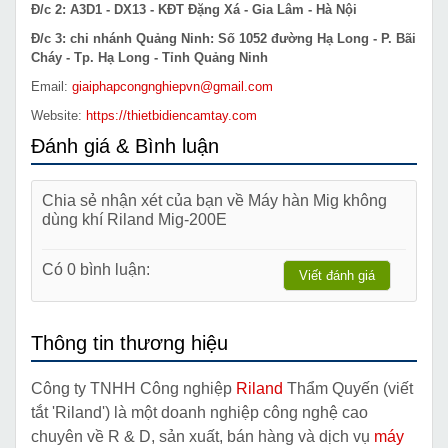
Đ/c 2: A3D1 - DX13 - KĐT Đặng Xá - Gia Lâm - Hà Nội
Đ/c 3: chi nhánh Quảng Ninh: Số 1052 đường Hạ Long - P. Bãi
Cháy - Tp. Hạ Long - Tỉnh Quảng Ninh
Email:
giaiphapcongnghiepvn@gmail.com
Website:
https://thietbidiencamtay.com
Đánh giá & Bình luận
Chia sẻ nhận xét của bạn về Máy hàn Mig không
dùng khí Riland Mig-200E
Có 0 bình luận:
Viết đánh giá
Thông tin thương hiệu
Công ty TNHH Công nghiệp
Riland
Thẩm Quyến (viết
tắt 'Riland') là một doanh nghiệp công nghệ cao
chuyên về R & D, sản xuất, bán hàng và dịch vụ
máy