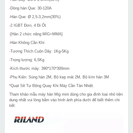
-Dòng hàn Que: 30-120A
-Hàn Que:
Ø
2,5-3,2mm(30%)
-2 IGBT Đơn, 4 Đi Ốt
-[Hàn 2 chức năng MIG+MMA]
-Hàn Không Cần Khí
-Tương Thích Cuộn Dây: 1Kg-5Kg
-Trọng lượng: 6,5Kg
-Kích thước máy:
390*170*300mm
-Phụ Kiện: Súng hàn 2M, Bộ kẹp mát 2M, Bộ kìm hàn 3M
*Quạt Sẽ Tự Động Quay
Khi Máy Cần Tản Nhiệt.
Tham khảo mẫu máy hàn Mig mini dùng cho gia đình loại nhỏ tiện
dụng nhất vui lòng bấm vào hình ảnh phía dưới để biết thêm chi
tiết: