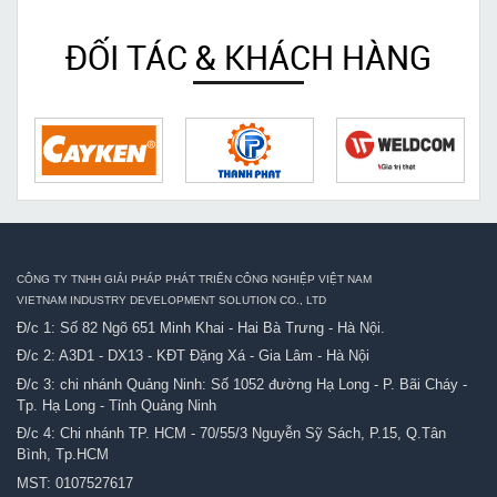
ĐỐI TÁC & KHÁCH HÀNG
CÔNG TY TNHH GIẢI PHÁP PHÁT TRIỂN CÔNG NGHIỆP VIỆT NAM
VIETNAM INDUSTRY DEVELOPMENT SOLUTION CO., LTD
Đ/c 1: Số 82 Ngõ 651 Minh Khai - Hai Bà Trưng - Hà Nội.
Đ/c 2: A3D1 - DX13 - KĐT Đặng Xá - Gia Lâm - Hà Nội
Đ/c 3: chi nhánh Quảng Ninh: Số 1052 đường Hạ Long - P. Bãi Cháy -
Tp. Hạ Long - Tỉnh Quảng Ninh
Đ/c 4: Chi nhánh TP. HCM - 70/55/3 Nguyễn Sỹ Sách, P.15, Q.Tân
Bình, Tp.HCM
MST: 0107527617