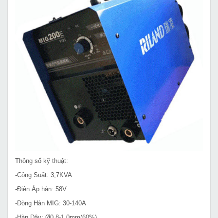
Thông số kỹ thuật:
-Công Suất: 3,7KVA
-Điện Áp hàn: 58V
-Dòng Hàn MIG: 30-140A
-Hàn Dây:
Ø
0.8-1.0mm(60%)