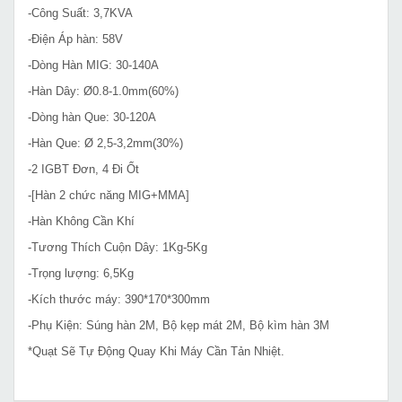
-Công Suất: 3,7KVA
-Điện Áp hàn: 58V
-Dòng Hàn MIG: 30-140A
-Hàn Dây:
Ø
0.8-1.0mm(60%)
-Dòng hàn Que: 30-120A
-Hàn Que:
Ø
2,5-3,2mm(30%)
-2 IGBT Đơn, 4 Đi Ốt
-[Hàn 2 chức năng MIG+MMA]
-Hàn Không Cần Khí
-Tương Thích Cuộn Dây: 1Kg-5Kg
-Trọng lượng: 6,5Kg
-Kích thước máy:
390*170*300mm
-Phụ Kiện: Súng hàn 2M, Bộ kẹp mát 2M, Bộ kìm hàn 3M
*Quạt Sẽ Tự Động Quay
Khi Máy Cần Tản Nhiệt.