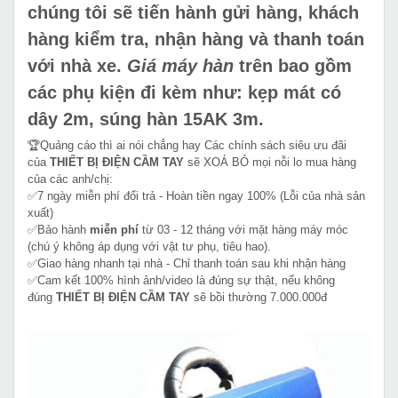
chúng tôi sẽ tiến hành gửi hàng, khách
hàng kiểm tra, nhận hàng và thanh toán
với nhà xe.
Giá máy hàn
trên bao gồm
các phụ kiện đi kèm như: kẹp mát có
dây 2m, súng hàn 15AK 3m.
🏆Quảng cáo thì ai nói chẳng hay Các chính sách siêu ưu đãi
của
THIẾT BỊ ĐIỆN CẦM TAY
sẽ XOÁ BỎ mọi nỗi lo mua hàng
của các anh/chị:
✅7 ngày miễn phí đổi trả - Hoàn tiền ngay 100% (Lỗi của nhà sản
xuất)
✅Bảo hành
miễn phí
từ 03 - 12 tháng với mặt hàng máy móc
(chú ý không áp dụng với vật tư phụ, tiêu hao).
✅Giao hàng nhanh tại nhà - Chỉ thanh toán sau khi nhận hàng
✅Cam kết 100% hình ảnh/video là đúng sự thật, nếu không
đúng
THIẾT BỊ ĐIỆN CẦM TAY
sẽ bồi thường 7.000.000đ