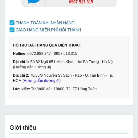
0907.513.315
THANH TOÁN KHI NHẬN HÀNG
GIAO HÀNG MIỄN PHÍ NỘI THÀNH
HỖ TRỢ ĐẶT HÀNG QUA ĐIỆN THOẠI:
Hotline:
0972.888.247 - 0907.513.315
Địa chỉ 1:
Số 82 Ngõ 651 Minh Khai - Hai Bà Trưng - Hà Nội
(
Hướng dẫn đường đi
)
Địa chỉ 2:
70/55/3 Nguyễn Sỹ Sách - P.15 - Q. Tân Bình - Tp.
HCM (
Hướng dẫn đường đi
)
Làm việc:
Từ 8h00 đến 18h00, T2- T7 Hàng Tuần
Giới thiệu