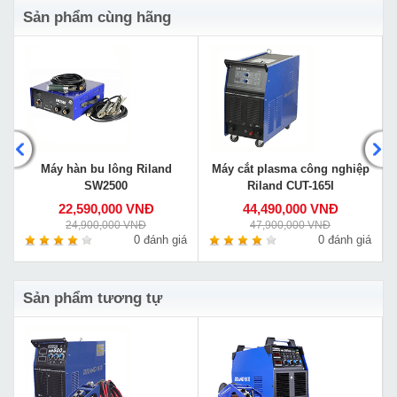
Sản phẩm cùng hãng
Máy hàn bu lông Riland
Máy cắt plasma công nghiệp
SW2500
Riland CUT-165I
22,590,000 VNĐ
44,490,000 VNĐ
24,900,000 VNĐ
47,900,000 VNĐ
á
0 đánh giá
0 đánh giá
Sản phẩm tương tự