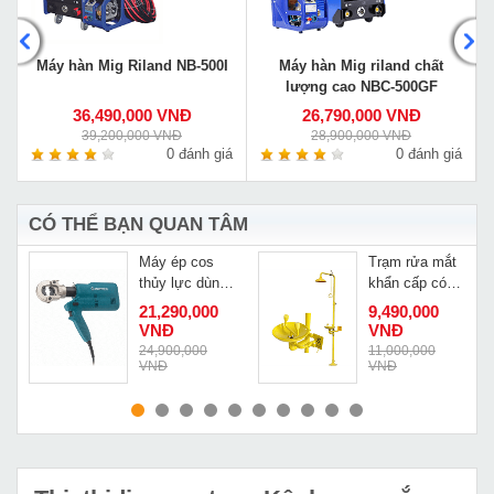
0
Máy hàn Mig Riland NB-500I
Máy hàn Mig riland chất
lượng cao NBC-500GF
36,490,000 VNĐ
26,790,000 VNĐ
39,200,000 VNĐ
28,900,000 VNĐ
á
0 đánh giá
0 đánh giá
CÓ THỂ BẠN QUAN TÂM
en
Máy ép cos
Trạm rửa mắt
thủy lực dùng
khẩn cấp có
điện Zupper
vòi sen ABS
21,290,000
9,490,000
HH-300
VNĐ
VNĐ
Đ
24,900,000
11,000,000
VNĐ
VNĐ
MUA NGAY
MUA NGAY