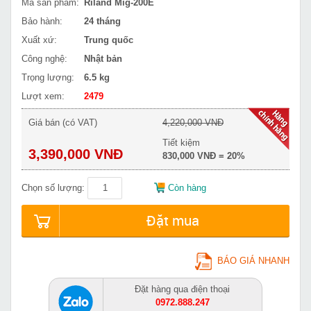
Mã sản phẩm:
Riland Mig-200E
Bảo hành:
24 tháng
Xuất xứ:
Trung quốc
Công nghệ:
Nhật bản
Trọng lượng:
6.5 kg
Lượt xem:
2479
Giá bán (có VAT)
4,220,000 VNĐ
Tiết kiệm
3,390,000 VNĐ
830,000 VNĐ = 20%
Chọn số lượng:
Còn hàng
Đặt mua
BÁO GIÁ NHANH
Đặt hàng qua điện thoại
0972.888.247