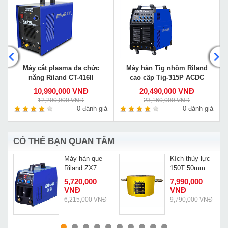
Máy cắt plasma đa chức
Máy hàn Tig nhôm Riland
năng Riland CT-416II
cao cấp Tig-315P ACDC
10,990,000 VNĐ
20,490,000 VNĐ
12,200,000 VNĐ
23,160,000 VNĐ
á
0 đánh giá
0 đánh giá
CÓ THỂ BẠN QUAN TÂM
Máy hàn que
Kích thủy lực
g
Riland ZX7
150T 50mm
250T
Changyou
5,720,000
7,990,000
RSC-15050
VNĐ
VNĐ
Đ
6,215,000 VNĐ
9,790,000 VNĐ