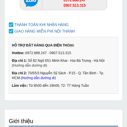
0972.888.247
0907.513.315
THANH TOÁN KHI NHẬN HÀNG
GIAO HÀNG MIỄN PHÍ NỘI THÀNH
HỖ TRỢ ĐẶT HÀNG QUA ĐIỆN THOẠI:
Hotline:
0972.888.247 - 0907.513.315
Địa chỉ 1:
Số 82 Ngõ 651 Minh Khai - Hai Bà Trưng - Hà Nội
(
Hướng dẫn đường đi
)
Địa chỉ 2:
70/55/3 Nguyễn Sỹ Sách - P.15 - Q. Tân Bình - Tp.
HCM (
Hướng dẫn đường đi
)
Làm việc:
Từ 8h00 đến 18h00, T2- T7 Hàng Tuần
Giới thiệu