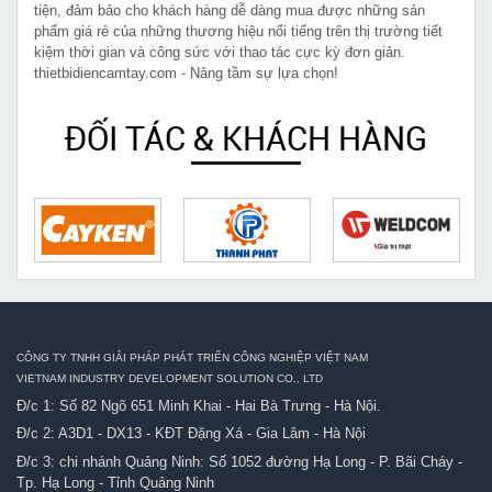
tiện, đảm bảo cho khách hàng dễ dàng mua được những sản
phẩm giá rẻ của những thương hiệu nổi tiếng trên thị trường tiết
kiệm thời gian và công sức với thao tác cực kỳ đơn giản.
thietbidiencamtay.com - Nâng tầm sự lựa chọn!
ĐỐI TÁC & KHÁCH HÀNG
CÔNG TY TNHH GIẢI PHÁP PHÁT TRIỂN CÔNG NGHIỆP VIỆT NAM
VIETNAM INDUSTRY DEVELOPMENT SOLUTION CO., LTD
Đ/c 1: Số 82 Ngõ 651 Minh Khai - Hai Bà Trưng - Hà Nội.
Đ/c 2: A3D1 - DX13 - KĐT Đặng Xá - Gia Lâm - Hà Nội
Đ/c 3: chi nhánh Quảng Ninh: Số 1052 đường Hạ Long - P. Bãi Cháy -
Tp. Hạ Long - Tỉnh Quảng Ninh