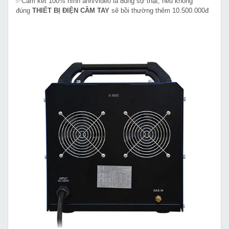
✅Cam kết 100% hình ảnh/video là đúng sự thật, nếu không
đúng
THIẾT BỊ ĐIỆN CẦM TAY
sẽ bồi thường thêm 10.500.000đ