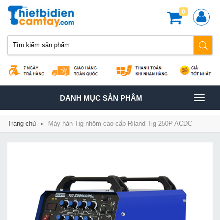
0
TOGGLE
DANH MỤC SẢN PHÂM
NAVIGATION
Trang chủ
»
Máy hàn Tig nhôm cao cấp Riland Tig-250P ACDC