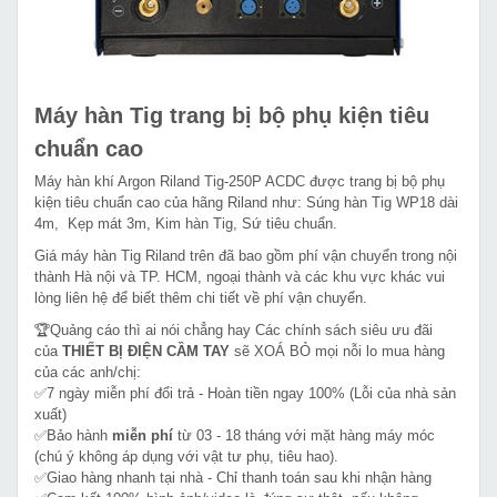
Máy hàn Tig trang bị bộ phụ kiện tiêu
chuẩn cao
Máy hàn khí Argon Riland Tig-250P ACDC được trang bị bộ phụ
kiện tiêu chuẩn cao của hãng Riland như: Súng hàn Tig WP18 dài
4m, Kẹp mát 3m, Kim hàn Tig, Sứ tiêu chuẩn.
Giá máy hàn Tig Riland trên đã bao gồm phí vận chuyển trong nội
thành Hà nội và TP. HCM, ngoại thành và các khu vực khác vui
lòng liên hệ để biết thêm chi tiết về phí vận chuyển.
🏆Quảng cáo thì ai nói chẳng hay Các chính sách siêu ưu đãi
của
THIẾT BỊ ĐIỆN CẦM TAY
sẽ XOÁ BỎ mọi nỗi lo mua hàng
của các anh/chị:
✅7 ngày miễn phí đổi trả - Hoàn tiền ngay 100% (Lỗi của nhà sản
xuất)
✅Bảo hành
miễn phí
từ 03 - 18 tháng với mặt hàng máy móc
(chú ý không áp dụng với vật tư phụ, tiêu hao).
✅Giao hàng nhanh tại nhà - Chỉ thanh toán sau khi nhận hàng