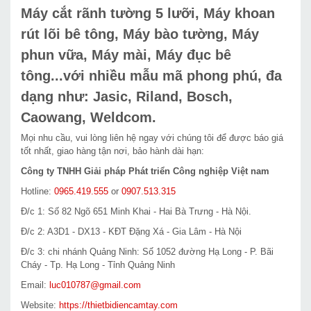
Máy cắt rãnh tường 5 lưỡi, Máy khoan
rút lõi bê tông, Máy bào tường, Máy
phun vữa, Máy mài, Máy đục bê
tông...với nhiều mẫu mã phong phú, đa
dạng như: Jasic, Riland, Bosch,
Caowang, Weldcom.
Mọi nhu cầu, vui lòng liên hệ ngay với chúng tôi để được báo giá
tốt nhất, giao hàng tận nơi, bảo hành dài hạn:
Công ty TNHH Giải pháp Phát triển Công nghiệp Việt nam
Hotline:
0965.419.555
or
0907.513.315
Đ/c 1: Số 82 Ngõ 651 Minh Khai - Hai Bà Trưng - Hà Nội.
Đ/c 2: A3D1 - DX13 - KĐT Đặng Xá - Gia Lâm - Hà Nội
Đ/c 3: chi nhánh Quảng Ninh: Số 1052 đường Hạ Long - P. Bãi
Cháy - Tp. Hạ Long - Tỉnh Quảng Ninh
Email:
luc010787@gmail.com
Website:
https://thietbidiencamtay.com