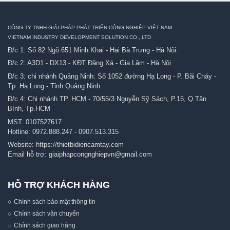
CÔNG TY TNHH GIẢI PHÁP PHÁT TRIỂN CÔNG NGHIỆP VIỆT NAM
VIETNAM INDUSTRY DEVELOPMENT SOLUTION CO., LTD
Đ/c 1: Số 82 Ngõ 651 Minh Khai - Hai Bà Trưng - Hà Nội.
Đ/c 2: A3D1 - DX13 - KĐT Đặng Xá - Gia Lâm - Hà Nội
Đ/c 3: chi nhánh Quảng Ninh: Số 1052 đường Hạ Long - P. Bãi Cháy -
Tp. Hạ Long - Tỉnh Quảng Ninh
Đ/c 4: Chi nhánh TP. HCM - 70/55/3 Nguyễn Sỹ Sách, P.15, Q.Tân
Bình, Tp.HCM
MST: 0107527617
Hotline:
0972.888.247
-
0907.513.315
Website:
https://thietbidiencamtay.com
Email hỗ trợ:
giaiphapcongnghiepvn@gmail.com
HỖ TRỢ KHÁCH HÀNG
Chính sách bảo mật thông tin
Chính sách vận chuyển
Chính sách giao hàng