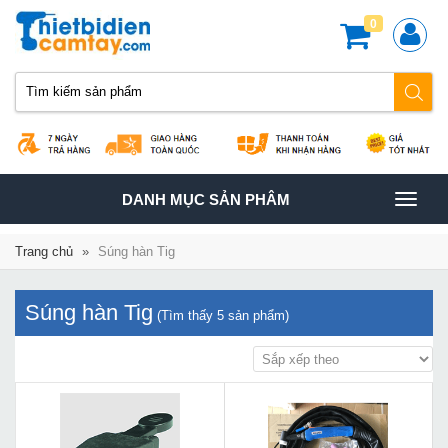
0
TOGGLE
DANH MỤC SẢN PHÂM
NAVIGATION
Trang chủ
»
Súng hàn Tig
Súng hàn Tig
(Tìm thấy
5
sản phẩm)