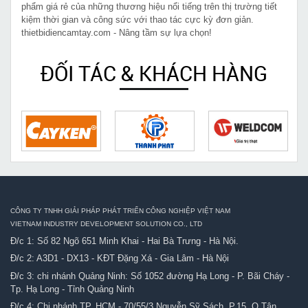
phẩm giá rẻ của những thương hiệu nổi tiếng trên thị trường tiết
kiệm thời gian và công sức với thao tác cực kỳ đơn giản.
thietbidiencamtay.com - Nâng tầm sự lựa chọn!
ĐỐI TÁC & KHÁCH HÀNG
CÔNG TY TNHH GIẢI PHÁP PHÁT TRIỂN CÔNG NGHIỆP VIỆT NAM
VIETNAM INDUSTRY DEVELOPMENT SOLUTION CO., LTD
Đ/c 1: Số 82 Ngõ 651 Minh Khai - Hai Bà Trưng - Hà Nội.
Đ/c 2: A3D1 - DX13 - KĐT Đặng Xá - Gia Lâm - Hà Nội
Đ/c 3: chi nhánh Quảng Ninh: Số 1052 đường Hạ Long - P. Bãi Cháy -
Tp. Hạ Long - Tỉnh Quảng Ninh
Đ/c 4: Chi nhánh TP. HCM - 70/55/3 Nguyễn Sỹ Sách, P.15, Q.Tân