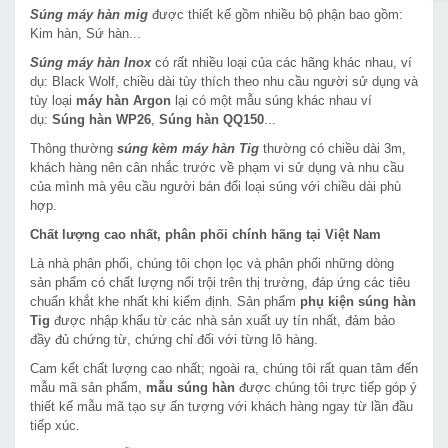
Súng máy hàn mig
được thiết kế gồm nhiều bộ phận bao gồm:
Kim hàn, Sứ hàn...
Súng máy hàn Inox
có rất nhiều loại của các hãng khác nhau, ví
dụ: Black Wolf, chiều dài tùy thích theo nhu cầu người sử dụng và
tùy loại
máy hàn Argon
lại có một mẫu súng khác nhau ví
dụ:
Súng hàn WP26
,
Súng hàn QQ150
...
Thông thường
súng kèm máy hàn Tig
thường có chiều dài 3m,
khách hàng nên cân nhắc trước về phạm vi sử dụng và nhu cầu
của mình mà yêu cầu người bán đổi loại súng với chiều dài phù
hợp.
Chất lượng cao nhất, phân phối chính hãng tại Việt Nam
Là nhà phân phối, chúng tôi chọn lọc và phân phối những dòng
sản phẩm có chất lượng nổi trội trên thị trường, đáp ứng các tiêu
chuẩn khắt khe nhất khi kiểm định. Sản phẩm
phụ kiện súng hàn
Tig
được nhập khẩu từ các nhà sản xuất uy tín nhất, đảm bảo
đầy đủ chứng từ, chứng chỉ đối với từng lô hàng.
Cam kết chất lượng cao nhất; ngoài ra, chúng tôi rất quan tâm đến
mẫu mã sản phẩm,
mẫu súng hàn
được chúng tôi trực tiếp góp ý
thiết kế mẫu mã tạo sự ấn tượng với khách hàng ngay từ lần đầu
tiếp xúc.