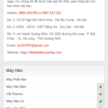
ngay với chúng tôi để được báo giá tốt nhất, giao hàng tận nơi,
bảo hành dài hạn.
Hotline:
0965.419.555
or
0907.513.315
Đ/c 1: Số 82 Ngõ 651 Minh Khai - Hai Bà Trưng - Hà Nội.
Đ/c 2: A3D1 - DX13 - KĐT Đặng Xá - Gia Lâm - Hà Nội
Đ/c 3: chi nhánh Quảng Ninh: Số 1052 đường Hạ Long - P. Bãi
Cháy - Tp. Hạ Long - Tỉnh Quảng Ninh
Email:
luc010787@gmail.com
Website:
https://thietbidiencamtay.com
Máy Hàn
Máy Phát Hàn
Máy Hàn Bấm
Cắt Plasma
Máy Hàn Cơ