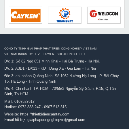
CÔNG TY TNHH GIẢI PHÁP PHÁT TRIỂN CÔNG NGHIỆP VIỆT NAM
VIETNAM INDUSTRY DEVELOPMENT SOLUTION CO., LTD
Đ/c 1: Số 82 Ngõ 651 Minh Khai - Hai Bà Trưng - Hà Nội.
Đ/c 2: A3D1 - DX13 - KĐT Đặng Xá - Gia Lâm - Hà Nội
Đ/c 3: chi nhánh Quảng Ninh: Số 1052 đường Hạ Long - P. Bãi Cháy -
Tp. Hạ Long - Tỉnh Quảng Ninh
Đ/c 4: Chi nhánh TP. HCM - 70/55/3 Nguyễn Sỹ Sách, P.15, Q.Tân
Bình, Tp.HCM
MST: 0107527617
Hotline:
0972.888.247
-
0907.513.315
Website:
https://thietbidiencamtay.com
Email hỗ trợ:
giaiphapcongnghiepvn@gmail.com