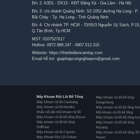
Đ/c 2: A3D1 - DX13 - KĐT Đặng Xá - Gia Lâm - Hà Nội
Đ/c 3: chi nhánh Quảng Ninh: Số 1052 đường Hạ Long - P.
Bãi Cháy - Tp. Hạ Long - Tỉnh Quảng Ninh
Đ/c 4: Chi nhánh TP. HCM - 70/55/3 Nguyễn Sỹ Sách, P.15
Q.Tân Bình, Tp.HCM
MST: 0107527617
Hotline:
0972.888.247
-
0907.513.315
Website:
https://thietbidiencamtay.com
Email hỗ trợ:
giaiphapcongnghiepvn@gmail.com
Máy Khoan Rút Lõi Bê Tông
Máy khoan rút lõi bê tông
Máy khoan rút lõi Caowang
Dongcheng
Máy khoan rút lõi Kamiko
Máy khoan rút lõi bê tông Ke
Khẩu nối dài mũi khoan rút lõi
Mũi khoan rút lõi bê tông
Máy khoan rút lõi bê tông Bosun
Máy khoan rút lõi bê tông Ky
Máy khoan rút lõi bê tông
Máy khoan rút lõi bê tông
DrillFast
Keyang
Máy khoan rút lõi Cayken
Máy khoan rút lõi bê tông JD
Máy Khoan Rút Lõi Oubao
Power