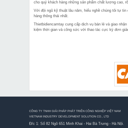
cho quý khách hàng những sản phẩm chất lượng cao, rõ 
Với đội ngũ kỹ thuật lâu năm, hiểu nghề chúng tôi tự t
hàng thông thái nhất.
Thietbidiencamtay cung cấp dịch vụ bán lẻ và giao nhận
kiệm thời gian và công sức với thao tác cực kỳ đơn giả
CÔNG TY TNHH GIẢI PHÁP PHÁT TRIỂN CÔNG NGHIỆP VIỆT NAM
VIETNAM INDUSTRY DEVELOPMENT SOLUTION CO., LTD
Đ/c 1: Số 82 Ngõ 651 Minh Khai - Hai Bà Trưng - Hà Nội.