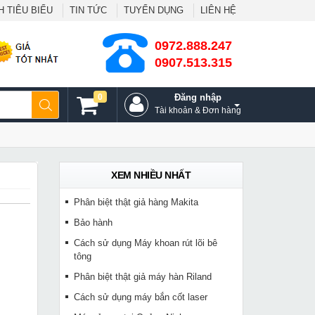
 TIÊU BIỂU
TIN TỨC
TUYỂN DỤNG
LIÊN HỆ
0972.888.247
0907.513.315
0
Đăng nhập
Tài khoản & Đơn hàng
XEM NHIỀU NHẤT
Phân biệt thật giả hàng Makita
Bảo hành
Cách sử dụng Máy khoan rút lõi bê
tông
Phân biệt thật giả máy hàn Riland
Cách sử dụng máy bắn cốt laser