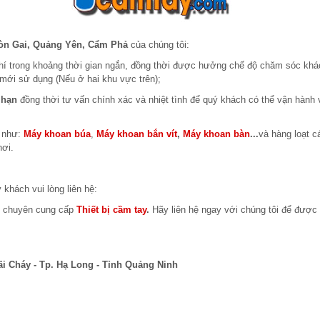
òn Gai, Quảng Yên, Cẩm Phả
của chúng tôi:
phí trong khoảng thời gian ngắn, đồng thời được hưởng chế độ chăm sóc khá
mới sử dụng (Nếu ở hai khu vực trên);
 hạn
đồng thời tư vấn chính xác và nhiệt tình để quý khách có thể vận hành
m như:
Máy khoan búa
,
Máy khoan bắn vít
,
Máy khoan bàn
...
và hàng loạt cá
nơi.
 khách vui lòng liên hệ:
m chuyên cung cấp
Thiết bị cầm tay
.
Hãy liên hệ ngay với chúng tôi để được 
ãi Cháy - Tp. Hạ Long - Tỉnh Quảng Ninh