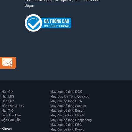
06pm
 Hàn Cơ
Máy đục bê tông DCK
 Hàn MIG
Máy Đục Bê Tông Quaiyou
 Hàn Que
Máy đục bê tông DCA
 Hàn Que & TIG
Máy đục bê tông Sencan
 Hàn TIG
Máy đục bê tông Bosch
 Biến Thế Hàn
Máy đục bê tông Makita
 Kiện Hàn Cắt
Máy đục bê tông Dongcheng
Máy đục bê tông FEG
y Khoan
Máy đục bê tông Kynko