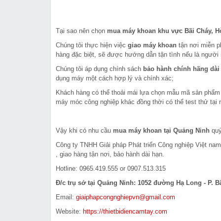
Tại sao nên chọn
mua máy khoan khu vực Bãi Cháy, H
Chúng tôi thực hiện việc
giao máy khoan
tận nơi miễn 
hàng đặc biệt, sẽ được hướng dẫn tận tình nếu là người 
Chúng tôi áp dụng chính sách
bảo hành chính hãng dài
dụng máy một cách hợp lý và chính xác;
Khách hàng có thể thoải mái lựa chọn mẫu mã sản phẩ
máy móc công nghiệp khác đồng thời có thể test thử tại 
Vậy khi có nhu cầu
mua máy khoan tại Quảng Ninh
quý
Công ty TNHH Giải pháp Phát triển Công nghiệp Việt na
, giao hàng tận nơi, bảo hành dài hạn.
Hotline: 0965.419.555 or 0907.513.315
Đ/c trụ sở tại Quảng Ninh: 1052 đường Hạ Long - P. B
Email:
giaiphapcongnghiepvn@gmail.com
Website:
https://thietbidiencamtay.com