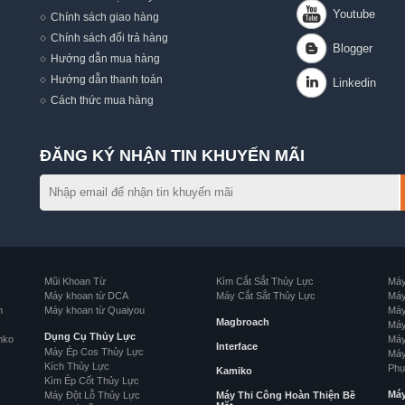
Chính sách giao hàng
Chính sách đổi trả hàng
Hướng dẫn mua hàng
,
Hướng dẫn thanh toán
Cách thức mua hàng
ĐĂNG KÝ NHẬN TIN KHUYẾN MÃI
Mũi Khoan Từ
Kìm Cắt Sắt Thủy Lực
Máy
Máy khoan từ DCA
Máy Cắt Sắt Thủy Lực
Máy
n
Máy khoan từ Quaiyou
Máy
Magbroach
Máy
Dụng Cụ Thủy Lực
nko
Máy
Interface
Máy Ép Cos Thủy Lực
Máy
Kích Thủy Lực
Phụ
Kamiko
Kìm Ép Cốt Thủy Lực
Má
Máy Đột Lỗ Thủy Lực
Máy Thi Công Hoàn Thiện Bề