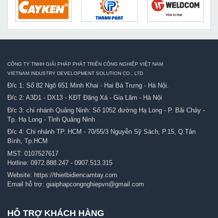
CÔNG TY TNHH GIẢI PHÁP PHÁT TRIỂN CÔNG NGHIỆP VIỆT NAM
VIETNAM INDUSTRY DEVELOPMENT SOLUTION CO., LTD
Đ/c 1: Số 82 Ngõ 651 Minh Khai - Hai Bà Trưng - Hà Nội.
Đ/c 2: A3D1 - DX13 - KĐT Đặng Xá - Gia Lâm - Hà Nội
Đ/c 3: chi nhánh Quảng Ninh: Số 1052 đường Hạ Long - P. Bãi Cháy -
Tp. Hạ Long - Tỉnh Quảng Ninh
Đ/c 4: Chi nhánh TP. HCM - 70/55/3 Nguyễn Sỹ Sách, P.15, Q.Tân
Bình, Tp.HCM
MST: 0107527617
Hotline:
0972.888.247
-
0907.513.315
Website:
https://thietbidiencamtay.com
Email hỗ trợ:
giaiphapcongnghiepvn@gmail.com
HỖ TRỢ KHÁCH HÀNG