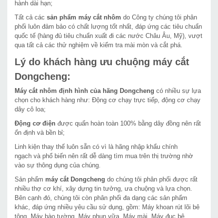
hành dài hạn;
Tất cả các
sản phẩm máy cắt nhôm
do Công ty chúng tôi phân
phối luôn đảm bảo có chất lượng tốt nhất, đáp ứng các tiêu chuẩn
quốc tế (hàng đủ tiêu chuẩn xuất đi các nước Châu Âu, Mỹ), vượt
qua tất cả các thử nghiệm về kiểm tra mài mòn và cắt phá.
Lý do khách hàng ưu chuộng máy cắt
Dongcheng:
Máy cắt nhôm định hình của hãng Dongcheng
có nhiều sự lựa
chọn cho khách hàng như: Động cơ chạy trực tiếp, động cơ chạy
dây cô loa;
Động cơ điện
được quấn hoàn toàn 100% bằng dây đồng nên rất
ổn định và bền bỉ;
Linh kiện thay thế luôn sẵn có vì là hãng nhập khẩu chính
ngạch và phổ biến nên rất dễ dàng tìm mua trên thị trường nhờ
vào sự thông dụng của chúng.
Sản phẩm
máy cắt Dongcheng
do chúng tôi phân phối được rất
nhiều thợ cơ khí, xây dựng tin tưởng, ưa chuộng và lựa chọn.
Bên cạnh đó, chúng tôi còn phân phối đa dạng các sản phẩm
khác, đáp ứng nhiều yêu cầu sử dụng, gồm: Máy khoan rút lõi bê
tông, Máy bào tường, Máy phun vữa, Máy mài, Máy đục bê