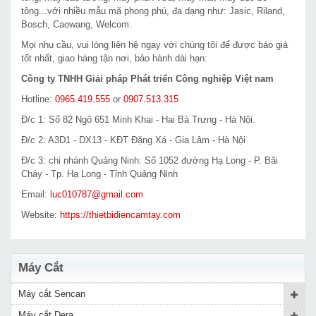
tông...với nhiều mẫu mã phong phú, đa dạng như: Jasic, Riland,
Bosch, Caowang, Welcom.
Mọi nhu cầu, vui lòng liên hệ ngay với chúng tôi để được báo giá
tốt nhất, giao hàng tận nơi, bảo hành dài hạn:
Công ty TNHH Giải pháp Phát triển Công nghiệp Việt nam
Hotline:
0965.419.555
or
0907.513.315
Đ/c 1: Số 82 Ngõ 651 Minh Khai - Hai Bà Trưng - Hà Nội.
Đ/c 2: A3D1 - DX13 - KĐT Đặng Xá - Gia Lâm - Hà Nội
Đ/c 3: chi nhánh Quảng Ninh: Số 1052 đường Hạ Long - P. Bãi
Cháy - Tp. Hạ Long - Tỉnh Quảng Ninh
Email:
luc010787@gmail.com
Website:
https://thietbidiencamtay.com
Máy Cắt
Máy cắt Sencan
Máy cắt Dera