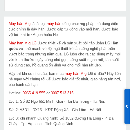
Máy hàn Mig
là là loại
máy hàn
dùng phương pháp mà dùng điện
cực chính là dây hàn, được cấp tự động vào mối hàn, được bảo
vệ bởi khí trơ Argon hoặc Heli.
Máy hàn Mig LG
được thiết kế và sản xuất bởi tập đoàn
LG
Hàn
quốc
với thế mạnh về đội ngũ thiết kế lẫn công nghệ phát triển
vượt bậc trong những năm qua, LG luôn cho ra các dòng máy mới
với kích thước ngày càng nhỏ gọn, công suất mạnh mẽ, tần suất
sử dụng cao, hồ quang ổn định và cho mối hàn rất đẹp.
Vậy thì khi có nhu cầu, bạn mua
máy hàn Mig
LG
ở đâu? Hãy liên
hệ ngay với chúng tôi để được báo giá tốt nhất, giao hàng tận nơi,
bảo hành dài hạn.
Hotline:
0965.419.555
or
0907.513.315
Đ/c 1: Số 82 Ngõ 651 Minh Khai - Hai Bà Trưng - Hà Nội.
Đ/c 2: A3D1 - DX13 - KĐT Đặng Xá - Gia Lâm - Hà Nội
Đ/c 3: chi nhánh Quảng Ninh: Số 1052 đường Hạ Long - P. Bãi
Cháy - Tp. Hạ Long - Tỉnh Quảng Ninh