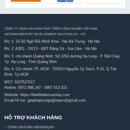
CÔNG TY TNHH GIẢI PHÁP PHÁT TRIỂN CÔNG NGHIỆP VIỆT NAM
VIETNAM INDUSTRY DEVELOPMENT SOLUTION CO., LTD
Đ/c 1: Số 82 Ngõ 651 Minh Khai - Hai Bà Trưng - Hà Nội.
Đ/c 2: A3D1 - DX13 - KĐT Đặng Xá - Gia Lâm - Hà Nội
Đ/c 3: chi nhánh Quảng Ninh: Số 1052 đường Hạ Long - P. Bãi Cháy -
Tp. Hạ Long - Tỉnh Quảng Ninh
Đ/c 4: Chi nhánh TP. HCM - 70/55/3 Nguyễn Sỹ Sách, P.15, Q.Tân
Bình, Tp.HCM
MST: 0107527617
Hotline:
0972.888.247
-
0907.513.315
Website:
https://thietbidiencamtay.com
Email hỗ trợ:
giaiphapcongnghiepvn@gmail.com
HỖ TRỢ KHÁCH HÀNG
Chính sách bảo mật thông tin