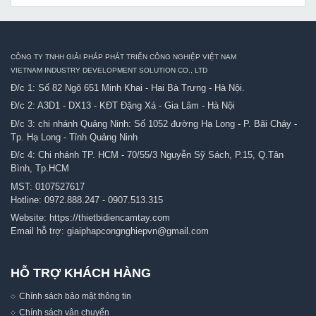
CÔNG TY TNHH GIẢI PHÁP PHÁT TRIỂN CÔNG NGHIỆP VIỆT NAM
VIETNAM INDUSTRY DEVELOPMENT SOLUTION CO., LTD
Đ/c 1: Số 82 Ngõ 651 Minh Khai - Hai Bà Trưng - Hà Nội.
Đ/c 2: A3D1 - DX13 - KĐT Đặng Xá - Gia Lâm - Hà Nội
Đ/c 3: chi nhánh Quảng Ninh: Số 1052 đường Hạ Long - P. Bãi Cháy -
Tp. Hạ Long - Tỉnh Quảng Ninh
Đ/c 4: Chi nhánh TP. HCM - 70/55/3 Nguyễn Sỹ Sách, P.15, Q.Tân
Bình, Tp.HCM
MST: 0107527617
Hotline:
0972.888.247
-
0907.513.315
Website:
https://thietbidiencamtay.com
Email hỗ trợ:
giaiphapcongnghiepvn@gmail.com
HỖ TRỢ KHÁCH HÀNG
Chính sách bảo mật thông tin
Chính sách vận chuyển