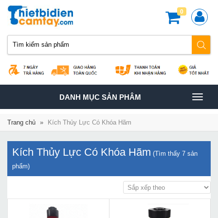
0
TOGGLE
DANH MỤC SẢN PHÂM
NAVIGATION
Trang chủ
»
Kích Thủy Lực Có Khóa Hãm
Kích Thủy Lực Có Khóa Hãm
(Tìm thấy
7
sản
phẩm)