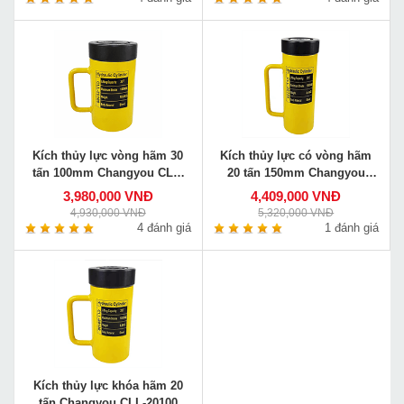
Kích thủy lực vòng hãm 30
Kích thủy lực có vòng hãm
tấn 100mm Changyou CLL-
20 tấn 150mm Changyou
30100
CLL-20150
3,980,000 VNĐ
4,409,000 VNĐ
4,930,000 VNĐ
5,320,000 VNĐ
4 đánh giá
1 đánh giá
Kích thủy lực khóa hãm 20
tấn Changyou CLL-20100