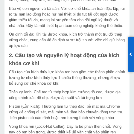
Bảo vệ con người và tài sản: Với cơ chế khóa an toàn độc lập, rủi
ro tai nạn lao động hoặc hư hại thiết bị do tụt tải đột ngột được
giảm thiểu tối đa, mang lại sự yên tâm cho đội ngũ kỹ thuật và
nhà thầu. Đây là một thiết bị an toàn công nghiệp không thể thiếu.
Ổn định tối đa: Khi tải được khóa, kích trở thành một trụ đỡ thép
vững chắc, cung cấp độ ổn định vượt trội so với việc chỉ giữ bằng
áp lực dầu.
2. Cấu tạo và nguyên lý hoạt động của kích
khóa cơ khí
Cấu tạo của kích thủy lực khóa ren bao gồm các thành phần chính
tương tự như kích thủy lực 1 chiều thông thường, nhưng được
bổ sung cơ chế khóa cơ khí:
Thân xy lanh: Chế tạo từ thép hợp kim cường độ cao, được gia
công chính xác để chịu được áp suất và tải trọng lớn.
Piston (Cần kích): Thường làm từ thép đặc, bề mặt mạ Chrome
cứng để chống gỉ sét, mài mòn và đảm bảo chuyển động trơn tru.
Trên piston có các rãnh hoặc ren tương thích với vòng khóa.
Vòng khóa ren (Lock-Nut Collar): Đây là bộ phận then chốt. Vòng
này có ren bên trong, được thiết kế để vặn chặt vào phần ren