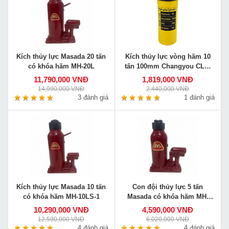
Kích thủy lực Masada 20 tấn
Kích thủy lực vòng hãm 10
có khóa hãm MH-20L
tấn 100mm Changyou CLL-
10100
11,790,000 VNĐ
1,819,000 VNĐ
14,990,000 VNĐ
2,440,000 VNĐ
3 đánh giá
1 đánh giá
Kích thủy lực Masada 10 tấn
Con đội thủy lực 5 tấn
có khóa hãm MH-10LS-1
Masada có khóa hãm MH-
5LS-1
10,290,000 VNĐ
4,590,000 VNĐ
12,590,000 VNĐ
6,020,000 VNĐ
4 đánh giá
4 đánh giá