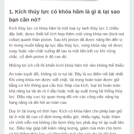
1. Kích thủy lực có khóa hãm là gì & tại sao
bạn cần nó?
Kích thủy lực có khóa hãm là một loại xy lanh thủy lực 1 chiều
đặc biệt, được thiết kế tích hợp thêm một vòng khóa ren (lock-nut
collar) quanh thân piston. Sau khi piston đã được nâng lên đến vị
trí mong muốn bằng áp lực dầu thủy lực, vòng khóa này sẽ được
xoay hoặc vặn chặt xuống để tạo ra một liên kết cơ khí vững
chắc, cố định piston ở độ cao đó.
Những lợi ích cốt lõi khiến kích khóa hãm trở nên không thể thiếu:
An toàn tuyệt đối, không rủi ro tụt tải: Đây là ưu điểm nổi bật nhất.
Khi vòng khóa ren được siết chặt, tải trọng hoàn toàn được giữ
bằng cơ khí thông qua cấu trúc thép của kích, loại bỏ hoàn toàn
khả năng tụt tải do rò rỉ dầu hoặc mất áp suất trong hệ thống thủy
lực. Điều này cực kỳ quan trọng đối với các công việc nâng hạ
hạng nặng và đòi hỏi an toàn cao.
Duy trì tải trọng vô thời hạn: Kích có khóa hãm cho phép bạn giữ
tải ở một độ cao cố định trong nhiều giờ, nhiều ngày, hoặc thậm
chí vĩnh viễn mà không cần bơm thủy lực phải duy trì áp suất liên
tục. Điều này giúp tiết kiệm năng lượng, giảm mài mòn cho bơm
và hệ thống thủy lực, và tăng hiệu quả cho các dự án dài hạn.