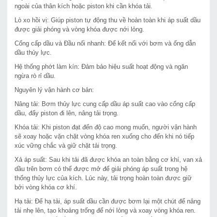
ngoài của thân kích hoặc piston khi cần khóa tải.
Lò xo hồi vị: Giúp piston tự động thu về hoàn toàn khi áp suất dầu
được giải phóng và vòng khóa được nới lỏng.
Cổng cấp dầu và Đầu nối nhanh: Để kết nối với bơm và ống dẫn
dầu thủy lực.
Hệ thống phớt làm kín: Đảm bảo hiệu suất hoạt động và ngăn
ngừa rò rỉ dầu.
Nguyên lý vận hành cơ bản:
Nâng tải: Bơm thủy lực cung cấp dầu áp suất cao vào cổng cấp
dầu, đẩy piston đi lên, nâng tải trọng.
Khóa tải: Khi piston đạt đến độ cao mong muốn, người vận hành
sẽ xoay hoặc vặn chặt vòng khóa ren xuống cho đến khi nó tiếp
xúc vững chắc và giữ chặt tải trọng.
Xả áp suất: Sau khi tải đã được khóa an toàn bằng cơ khí, van xả
dầu trên bơm có thể được mở để giải phóng áp suất trong hệ
thống thủy lực của kích. Lúc này, tải trọng hoàn toàn được giữ
bởi vòng khóa cơ khí.
Hạ tải: Để hạ tải, áp suất dầu cần được bơm lại một chút để nâng
tải nhẹ lên, tạo khoảng trống để nới lỏng và xoay vòng khóa ren.