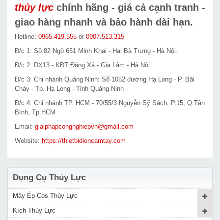
thủy lực
chính hãng - giá cả cạnh tranh -
giao hàng nhanh và bảo hành dài hạn.
Hotline:
0965.419.555
or
0907.513.315
Đ/c 1: Số 82 Ngõ 651 Minh Khai - Hai Bà Trưng - Hà Nội.
Đ/c 2: DX13 - KĐT Đặng Xá - Gia Lâm - Hà Nội
Đ/c 3: Chi nhánh Quảng Ninh: Số 1052 đường Hạ Long - P. Bãi
Cháy - Tp. Hạ Long - Tỉnh Quảng Ninh
Đ/c 4: Chi nhánh TP. HCM - 70/55/3 Nguyễn Sỹ Sách, P.15, Q.Tân
Bình, Tp.HCM
Email:
giaiphapcongnghiepvn@gmail.com
Website:
https://thietbidiencamtay.com
Dụng Cụ Thủy Lực
Máy Ép Cos Thủy Lực
Kích Thủy Lực