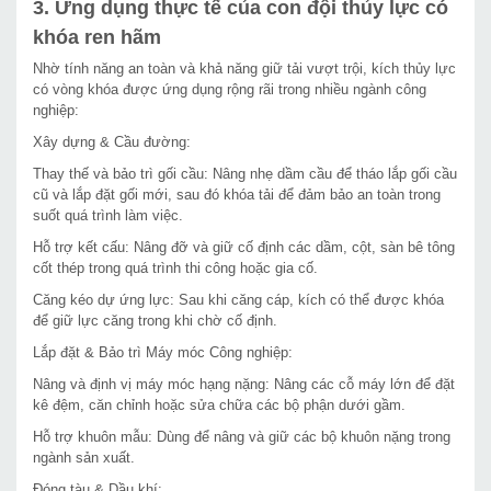
3. Ứng dụng thực tế của con đội thủy lực có
khóa ren hãm
Nhờ tính năng an toàn và khả năng giữ tải vượt trội, kích thủy lực
có vòng khóa được ứng dụng rộng rãi trong nhiều ngành công
nghiệp:
Xây dựng & Cầu đường:
Thay thế và bảo trì gối cầu: Nâng nhẹ dầm cầu để tháo lắp gối cầu
cũ và lắp đặt gối mới, sau đó khóa tải để đảm bảo an toàn trong
suốt quá trình làm việc.
Hỗ trợ kết cấu: Nâng đỡ và giữ cố định các dầm, cột, sàn bê tông
cốt thép trong quá trình thi công hoặc gia cố.
Căng kéo dự ứng lực: Sau khi căng cáp, kích có thể được khóa
để giữ lực căng trong khi chờ cố định.
Lắp đặt & Bảo trì Máy móc Công nghiệp:
Nâng và định vị máy móc hạng nặng: Nâng các cỗ máy lớn để đặt
kê đệm, căn chỉnh hoặc sửa chữa các bộ phận dưới gầm.
Hỗ trợ khuôn mẫu: Dùng để nâng và giữ các bộ khuôn nặng trong
ngành sản xuất.
Đóng tàu & Dầu khí: