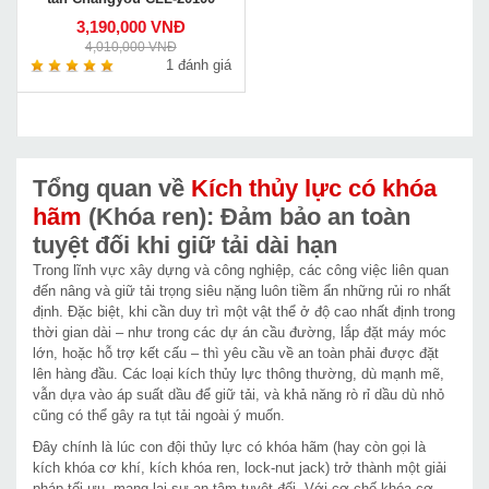
3,190,000 VNĐ
4,010,000 VNĐ
1 đánh giá
Tổng quan về
Kích thủy lực có khóa
hãm
(Khóa ren): Đảm bảo an toàn
tuyệt đối khi giữ tải dài hạn
Trong lĩnh vực xây dựng và công nghiệp, các công việc liên quan
đến nâng và giữ tải trọng siêu nặng luôn tiềm ẩn những rủi ro nhất
định. Đặc biệt, khi cần duy trì một vật thể ở độ cao nhất định trong
thời gian dài – như trong các dự án cầu đường, lắp đặt máy móc
lớn, hoặc hỗ trợ kết cấu – thì yêu cầu về an toàn phải được đặt
lên hàng đầu. Các loại kích thủy lực thông thường, dù mạnh mẽ,
vẫn dựa vào áp suất dầu để giữ tải, và khả năng rò rỉ dầu dù nhỏ
cũng có thể gây ra tụt tải ngoài ý muốn.
Đây chính là lúc con đội thủy lực có khóa hãm (hay còn gọi là
kích khóa cơ khí, kích khóa ren, lock-nut jack) trở thành một giải
pháp tối ưu, mang lại sự an tâm tuyệt đối. Với cơ chế khóa cơ