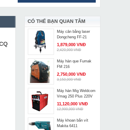
Máy mài Kynko S1M-
MUA NGAY
KD38-100
779,000 VNĐ
855,000 VNĐ
CÓ THỂ BẠN QUAN TÂM
Máy cân bằng laser
MUA NGAY
Dongcheng FF-21
 CQ
1,879,000 VNĐ
2,420,000 VNĐ
Máy hàn que Fumak
MUA NGAY
FM 216
2,750,000 VNĐ
3,150,000 VNĐ
Máy hàn Mig Weldcom
MUA NGAY
Vmag 250 Plus 220V
11,120,000 VNĐ
12,900,000 VNĐ
Máy khoan bắn vít
MUA NGAY
Makita 6411