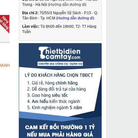
Trưng - Hà Nội (
Hướng dẫn đường đi
)
Địa chỉ 2:
70/55/3 Nguyễn Sỹ Sách - P.15 - Q.
Pa lăng xích lắc tay
Tân Bình - Tp. HCM (
Hướng dẫn đường đi
)
0,75 tấn Deasan D08
Làm việc:
Từ 8h00 đến 18h00, T2- T7 Hàng
2,515,000 VNĐ
Tuần
2,648,000 VNĐ
Máy khoan bắn vít
MUA NGAY
Kynko J1Z-KD11-13
829,000 VNĐ
HANH
935,000 VNĐ
Máy cắt plasma LG
MUA NGAY
CUT 100
13,990,000 VNĐ
14,500,000 VNĐ
Máy khoan từ Kamiko
MUA NGAY
DJC30-E điều chỉnh tốc
độ
4,990,000 VNĐ
5,690,000 VNĐ