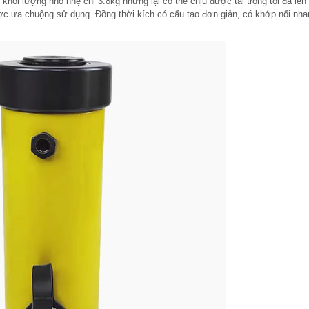
 khối lượng nhỏ nhẹ chỉ 3.8kg nhưng lại có thể chịu được tải trọng tối đa lên 
ược ưa chuộng sử dụng. Đồng thời kích có cấu tạo đơn giản, có khớp nối nh