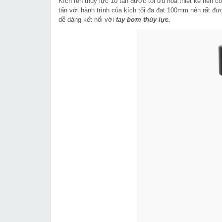
Kích ren thủy lực 10 tấn được tối ưu hóa thiết kế nên có
tấn với hành trình của kích tối đa đạt 100mm nên rất đ
dễ dàng kết nối với
tay bơm thủy lực.