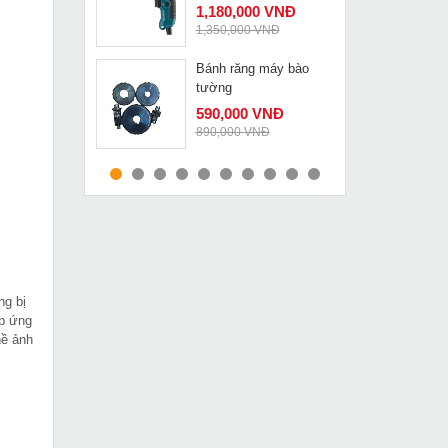
1,180,000 VNĐ
1,350,000 VNĐ
Bánh răng máy bào
MUA NGAY
tường
590,000 VNĐ
890,000 VNĐ
Pa lăng xích lắc tay
MUA NGAY
0,75 tấn Deasan D08
2,515,000 VNĐ
2,648,000 VNĐ
Máy khoan bắn vít
MUA NGAY
Kynko J1Z-KD11-13
ng bị
829,000 VNĐ
áp ứng
935,000 VNĐ
hề ảnh
Máy cắt plasma LG
MUA NGAY
CUT 100
13,990,000 VNĐ
14,500,000 VNĐ