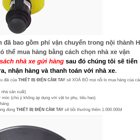
n đã bao gồm phí vận chuyển trong nội thành H
có thể mua hàng bằng cách chọn nhà xe vận
sách nhà xe gửi hàng
sau đó chúng tôi sẽ tiến
a, nhận hàng và thanh toán với nhà xe
.
ưu đãi của
THIẾT BỊ ĐIỆN CẦM TAY
sẽ XOÁ BỎ mọi nỗi lo mua hàng của cá
 nhà sản xuất)
 móc (chú ý không áp dụng với vật tư phụ, tiêu hao).
 hàng
hông đúng
THIẾT BỊ ĐIỆN CẦM TAY
sẽ bồi thường thêm 1.000.000đ