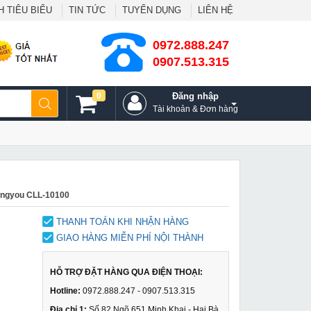
 TIÊU BIỂU
TIN TỨC
TUYỂN DỤNG
LIÊN HỆ
0972.888.247
0907.513.315
0
Đăng nhập
Tài khoản & Đơn hàng
angyou CLL-10100
THANH TOÁN KHI NHẬN HÀNG
GIAO HÀNG MIỄN PHÍ NỘI THÀNH
HỖ TRỢ ĐẶT HÀNG QUA ĐIỆN THOẠI:
Hotline:
0972.888.247 - 0907.513.315
Địa chỉ 1:
Số 82 Ngõ 651 Minh Khai - Hai Bà