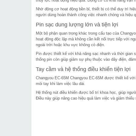
thủy lực hoạt động hiệu quả. Động cơ có khả năng vận hà
Nhờ động cơ hoạt động bền bỉ, thiết bị có thể duy trì hiệ
người dùng hoàn thành công việc nhanh chóng và hiệu 
Pin sạc dung lượng lớn và tiện lợi
Một bộ phận quan trọng khác trong cấu tạo của Changyo
hoạt động độc lập mà không cần kết nối trực tiếp với nguồ
ngoài trời hoặc khu vực không có điện.
Pin được thiết kế với khả năng sạc nhanh và thời gian s
thống pin còn giúp giảm sự phụ thuộc vào dây điện, đảm 
Tay cầm và hệ thống điều khiển tiện lợi
Changyou EC-65M Changyou EC-65M được thiết kế với ta
mỏi tay khi làm việc lâu dài.
Hệ thống nút điều khiển được bố trí khoa học, giúp ngư
Điều này giúp nâng cao hiệu quả làm việc và giảm thiểu s