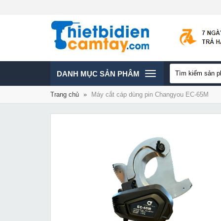
TOGGLE
DANH MỤC SẢN PHÂM
Trang chủ
»
Máy cắt cáp dùng pin Changyou EC-65M
NAVIGATION