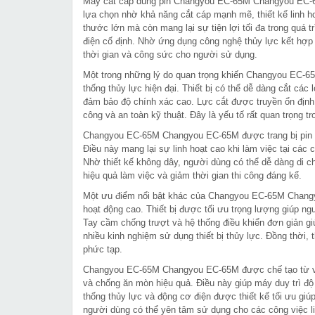
Máy cắt cáp dùng pin Changyou EC-65M Changyou EC-65M
lựa chọn nhờ khả năng cắt cáp mạnh mẽ, thiết kế linh ho
thước lớn mà còn mang lại sự tiện lợi tối đa trong quá t
điện cố định. Nhờ ứng dụng công nghệ thủy lực kết hợp p
thời gian và công sức cho người sử dụng.
Một trong những lý do quan trọng khiến Changyou EC-
thống thủy lực hiện đại. Thiết bị có thể dễ dàng cắt cá
đảm bảo độ chính xác cao. Lực cắt được truyền ổn định 
công và an toàn kỹ thuật. Đây là yếu tố rất quan trọng t
Changyou EC-65M Changyou EC-65M được trang bị pin sạc 
Điều này mang lại sự linh hoạt cao khi làm việc tại các c
Nhờ thiết kế không dây, người dùng có thể dễ dàng di c
hiệu quả làm việc và giảm thời gian thi công đáng kể.
Một ưu điểm nổi bật khác của Changyou EC-65M Changy
hoạt động cao. Thiết bị được tối ưu trọng lượng giúp n
Tay cầm chống trượt và hệ thống điều khiển đơn giản g
nhiều kinh nghiệm sử dụng thiết bị thủy lực. Đồng thời, 
phức tạp.
Changyou EC-65M Changyou EC-65M được chế tạo từ vật l
và chống ăn mòn hiệu quả. Điều này giúp máy duy trì độ
thống thủy lực và động cơ điện được thiết kế tối ưu giúp
người dùng có thể yên tâm sử dụng cho các công việc l