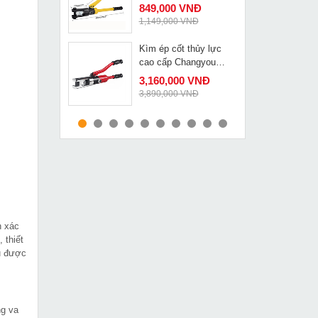
849,000 VNĐ
1,149,000 VNĐ
Kìm ép cốt thủy lực
MUA NGAY
cao cấp Changyou
ZHO-300 có van an
3,160,000 VNĐ
toàn
3,890,000 VNĐ
Tời điện 1200Kg
MUA NGAY
PA1200
4,049,000 VNĐ
5,190,000 VNĐ
Máy cắt ống nhựa
MUA NGAY
ZDCN 220
8,449,000 VNĐ
h xác
12,450,000 VNĐ
 thiết
ều được
Máy cắt tôn DCA
MUA NGAY
AJJ32
1,390,000 VNĐ
ng va
1,690,000 VNĐ