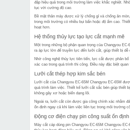
đập hiệu quả trong môi trường làm việc khắc nghiệt. Nhờ 
tục với cường độ cao.
Bề mặt thân máy được xử lý chống gỉ và chống ăn mòn, gi
trong môi trường có nhiều bụi bẩn hoặc độ ẩm cao. Thiế
hoạt hơn.
Hệ thống thủy lực tạo lực cắt mạnh mẽ
Một trong những bộ phận quan trọng của Changyou EC-6
ra áp lực lớn để truyền lực đến lưỡi cắt, giúp thiết bị d
Nhờ công nghệ thủy lực tiên tiến, lực cắt được phân bổ
xác cao trong quá trình thi công. Điều này đặc biệt quan
Lưỡi cắt thép hợp kim sắc bén
Lưỡi cắt của Changyou EC-65M Changyou EC-65M được ch
quá trình làm việc. Thiết kế lưỡi cắt sắc bén giúp thiế
không gây xơ hoặc biến dạng lõi.
Ngoài ra, lưỡi cắt còn được gia công chính xác nhằm đảm
ổn định ngay cả khi làm việc liên tục trong môi trường c
Động cơ điện chạy pin công suất ổn định
Máy cắt cáp dùng pin Changyou EC-65M Changyou EC-65M