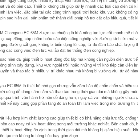
 ngày càng được nhiều kỹ thuật viên điện lực, đơn vị thi công và xưởng 
ạt và độ bền cao. Thiết bị không chỉ giúp xử lý nhanh các loại cáp điện có k
rình làm việc, đặc biệt tại các công trình ngoài trời hoặc khu vực không có n
in sạc hiện đại, sản phẩm trở thành giải pháp hỗ trợ cắt cáp hiệu quả, tiết 
65M Changyou EC-65M được ưa chuộng là khả năng tạo lực cắt mạnh mẽ nhờ
c loại cáp đồng, cáp nhôm hoặc cáp điện công nghiệp với đường kính lớn mà 
giúp đường cắt gọn, không bị biến dạng lõi cáp, từ đó đảm bảo chất lượng t
rong các công việc điện lực và lắp đặt hệ thống điện công nghiệp.
hiện đại giúp thiết bị hoạt động độc lập mà không cần nguồn điện trực tiế
ông trình xây dựng, khu vực ngoài trời hoặc những vị trí khó tiếp cận điện lư
huyển và thao tác ở nhiều vị trí khác nhau mà không bị vướng víu, từ đó nân
ou EC-65M là thiết kế nhỏ gọn nhưng vẫn đảm bảo độ chắc chắn và hiệu su
gười dùng dễ dàng cầm nắm và thao tác trong thời gian dài mà không gây mỏi 
iúp quá trình vận hành trở nên dễ dàng hơn, ngay cả với những người chưa 
thiết kế này cũng góp phần tăng độ an toàn khi làm việc trong môi trường thi
iệu hợp kim chất lượng cao giúp thiết bị có khả năng chịu lực tốt, chống 
 bền cao ngay cả khi hoạt động trong môi trường khắc nghiệt. Bên cạnh đó, 
 thiết bị hoạt động ổn định trong thời gian dài mà không bị giảm hiệu suất. N
iên tục mà không lo hỏng hóc hay gián đoạn.