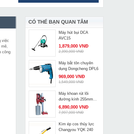
Kích thủy lực 30 tấn
MUA NGAY
Changyou RSC-3050
1,590,000 VNĐ
2,345,000 VNĐ
CÓ THỂ BẠN QUAN TÂM
Máy hút bụi DCA
MUA NGAY
AVC15
g việc
1,879,000 VNĐ
h mẽ,
2,390,000 VNĐ
p công
Máy bắt tôn chuyên
MUA NGAY
dụng Dongcheng DPL6
969,000 VNĐ
1,549,000 VNĐ
Máy khoan rút lõi
MUA NGAY
đường kính 255mm
OB-255
6,890,000 VNĐ
7,997,000 VNĐ
Kìm ép cos thủy lực
MUA NGAY
Changyou YQK 240