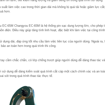
nh ổn định, tiết kiệm năng lượng và giảm tiếng ồn trong quá trình sử dụng.
u suất làm việc cao trong thời gian dài mà không bị quá tải hoặc giảm lực cắt
quả hơn.
u EC-65M Changyou EC-65M là hệ thống pin sạc dung lượng lớn, cho phép th
n điện. Điều này giúp tăng tính linh hoạt, đặc biệt khi làm việc tại công trình
ử dụng dài, đáp ứng tốt nhu cầu làm việc liên tục của người dùng. Ngoài ra,
bảo an toàn hơn trong quá trình thi công.
y cầm chắc chắn, có lớp chống trượt giúp người dùng dễ dàng thao tác v
ời sử dụng dễ dàng kiểm soát quá trình cắt cáp một cách chính xác và an toà
ai sót trong quá trình thao tác thực tế.