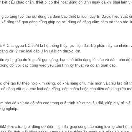
kết cấu chắc chắn, thiết bị có thể hoạt động ổn định ngay cả khi phải làm vi
úp tăng tuổi thọ sử dụng và đảm bảo thiết bị luôn duy trì được hiệu suất ổ
t kế tổng thể gọn gàng cũng giúp người dùng dễ dàng cầm nắm và thao tác li
5M Changyou EC-65M là hệ thống thủy lực hiện đại. Bộ phận này có nhiệm v
ễ dàng xử lý các loại cáp điện có kích thước lớn.
 ổn định, giúp đường cắt gọn gàng, hạn chế biến dạng lõi cáp và đảm bảo độ 
 trọng đối với các công việc yêu cầu tính kỹ thuật và độ an toàn cao.
ế tạo từ thép hợp kim cứng, có khả năng chịu mài mòn và chịu lực tốt t
t bị dễ dàng cắt qua các loại cáp đồng, cáp nhôm hoặc cáp điện công nghiệp m
 bảo độ khít và độ bền cao trong quá trình sử dụng lâu dài, giúp duy trì hiệ
ông nghiệp.
 được trang bị động cơ điện hiện đại giúp cung cấp năng lượng cho hệ t