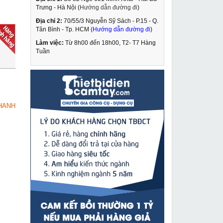
Trưng - Hà Nội (
Hướng dẫn đường đi
)
Địa chỉ 2:
70/55/3 Nguyễn Sỹ Sách - P.15 - Q.
Tời điện 1200Kg
Tân Bình - Tp. HCM (
Hướng dẫn đường đi
)
PA1200
Làm việc:
Từ 8h00 đến 18h00, T2- T7 Hàng
4,049,000 VNĐ
Tuần
5,190,000 VNĐ
Máy cắt ống nhựa
MUA NGAY
ZDCN 220
8,449,000 VNĐ
HANH
12,450,000 VNĐ
Máy cắt tôn DCA
MUA NGAY
AJJ32
1,390,000 VNĐ
1,690,000 VNĐ
Đầu đột lỗ thang máng
MUA NGAY
cáp thủy lực Changyou
SYK-8B
2,249,000 VNĐ
2,749,000 VNĐ