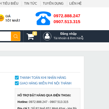
 TIÊU BIỂU
TIN TỨC
TUYỂN DỤNG
LIÊN HỆ
0972.888.247
0907.513.315
0
Đăng nhập
Tài khoản & Đơn hàng
THANH TOÁN KHI NHẬN HÀNG
GIAO HÀNG MIỄN PHÍ NỘI THÀNH
HỖ TRỢ ĐẶT HÀNG QUA ĐIỆN THOẠI:
Hotline:
0972.888.247 - 0907.513.315
Địa chỉ 1:
Số 82 Ngõ 651 Minh Khai - Hai Bà