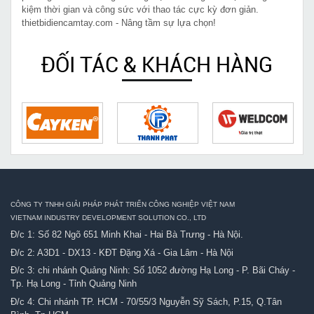
kiệm thời gian và công sức với thao tác cực kỳ đơn giản.
thietbidiencamtay.com - Nâng tầm sự lựa chọn!
ĐỐI TÁC & KHÁCH HÀNG
CÔNG TY TNHH GIẢI PHÁP PHÁT TRIỂN CÔNG NGHIỆP VIỆT NAM
VIETNAM INDUSTRY DEVELOPMENT SOLUTION CO., LTD
Đ/c 1: Số 82 Ngõ 651 Minh Khai - Hai Bà Trưng - Hà Nội.
Đ/c 2: A3D1 - DX13 - KĐT Đặng Xá - Gia Lâm - Hà Nội
Đ/c 3: chi nhánh Quảng Ninh: Số 1052 đường Hạ Long - P. Bãi Cháy -
Tp. Hạ Long - Tỉnh Quảng Ninh
Đ/c 4: Chi nhánh TP. HCM - 70/55/3 Nguyễn Sỹ Sách, P.15, Q.Tân