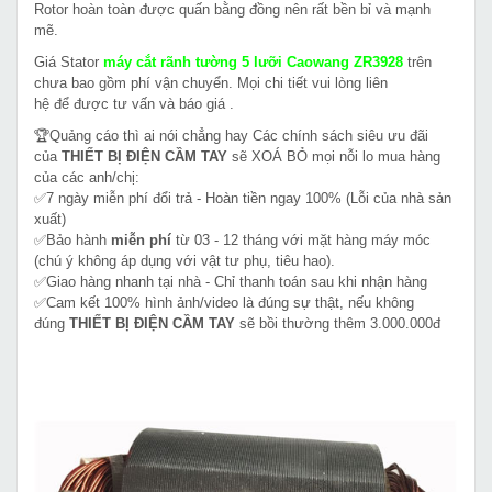
Rotor hoàn toàn được quấn bằng đồng nên rất bền bỉ và mạnh
mẽ.
Giá Stator
máy cắt rãnh tường 5 lưỡi Caowang ZR3928
trên
chưa bao gồm phí vận chuyển. Mọi chi tiết vui lòng liên
hệ để được tư vấn và báo giá .
🏆Quảng cáo thì ai nói chẳng hay Các chính sách siêu ưu đãi
của
THIẾT BỊ ĐIỆN CẦM TAY
sẽ XOÁ BỎ mọi nỗi lo mua hàng
của các anh/chị:
✅7 ngày miễn phí đổi trả - Hoàn tiền ngay 100% (Lỗi của nhà sản
xuất)
✅Bảo hành
miễn phí
từ 03 - 12 tháng với mặt hàng máy móc
(chú ý không áp dụng với vật tư phụ, tiêu hao).
✅Giao hàng nhanh tại nhà - Chỉ thanh toán sau khi nhận hàng
✅Cam kết 100% hình ảnh/video là đúng sự thật, nếu không
đúng
THIẾT BỊ ĐIỆN CẦM TAY
sẽ bồi thường thêm 3.000.000đ