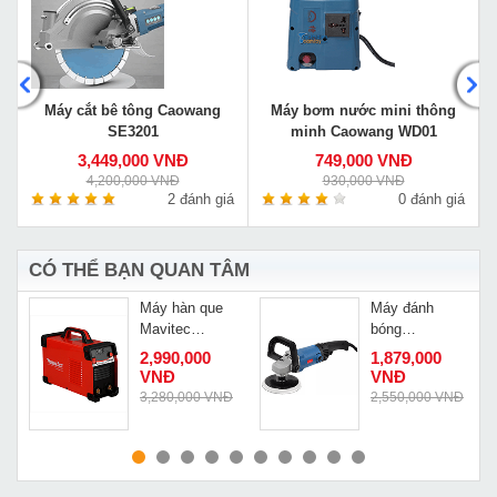
Máy cắt bê tông Caowang
Máy bơm nước mini thông
SE3201
minh Caowang WD01
3,449,000 VNĐ
749,000 VNĐ
4,200,000 VNĐ
930,000 VNĐ
á
2 đánh giá
0 đánh giá
CÓ THỂ BẠN QUAN TÂM
Máy hàn que
Máy đánh
Mavitec
bóng
Mosfet 200
Dongcheng
2,990,000
1,879,000
DSP04 180
VNĐ
VNĐ
Đ
3,280,000 VNĐ
2,550,000 VNĐ
MUA NGAY
MUA NGAY