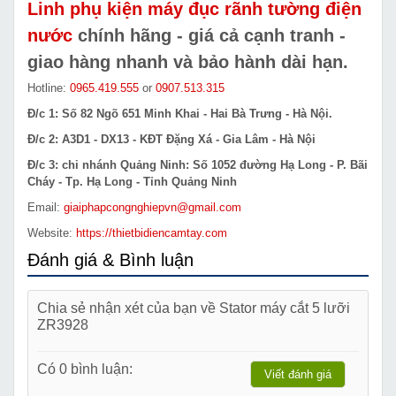
Linh phụ kiện máy đục rãnh tường điện
nước
chính hãng - giá cả cạnh tranh -
giao hàng nhanh và bảo hành dài hạn.
Hotline:
0965.419.555
or
0907.513.315
Đ/c 1: Số 82 Ngõ 651 Minh Khai - Hai Bà Trưng - Hà Nội.
Đ/c 2: A3D1 - DX13 - KĐT Đặng Xá - Gia Lâm - Hà Nội
Đ/c 3: chi nhánh Quảng Ninh: Số 1052 đường Hạ Long - P. Bãi
Cháy - Tp. Hạ Long - Tỉnh Quảng Ninh
Email:
giaiphapcongnghiepvn@gmail.com
Website:
https://thietbidiencamtay.com
Đánh giá & Bình luận
Chia sẻ nhận xét của bạn về Stator máy cắt 5 lưỡi
ZR3928
Có 0 bình luận:
Viết đánh giá