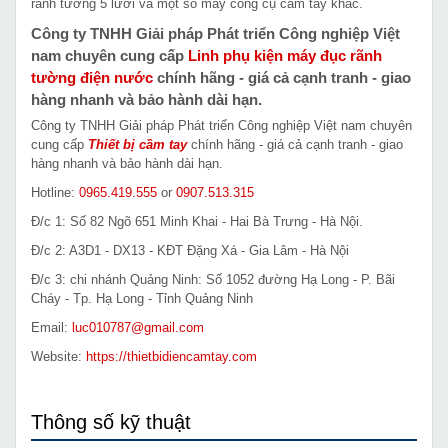
rãnh tường 5 lưỡi và một số máy công cụ cầm tay khác.
Công ty TNHH Giải pháp Phát triển Công nghiệp Việt
nam chuyên cung cấp
Linh phụ kiện máy đục rãnh
tường điện nước
chính hãng - giá cả cạnh tranh - giao
hàng nhanh và bảo hành dài hạn.
Công ty TNHH Giải pháp Phát triển Công nghiệp Việt nam chuyên
cung cấp
Thiết bị cầm tay
chính hãng - giá cả cạnh tranh - giao
hàng nhanh và bảo hành dài hạn.
Hotline:
0965.419.555
or
0907.513.315
Đ/c 1: Số 82 Ngõ 651 Minh Khai - Hai Bà Trưng - Hà Nội.
Đ/c 2: A3D1 - DX13 - KĐT Đặng Xá - Gia Lâm - Hà Nội
Đ/c 3: chi nhánh Quảng Ninh: Số 1052 đường Hạ Long - P. Bãi
Cháy - Tp. Hạ Long - Tỉnh Quảng Ninh
Email:
luc010787@gmail.com
Website:
https://thietbidiencamtay.com
Thông số kỹ thuật