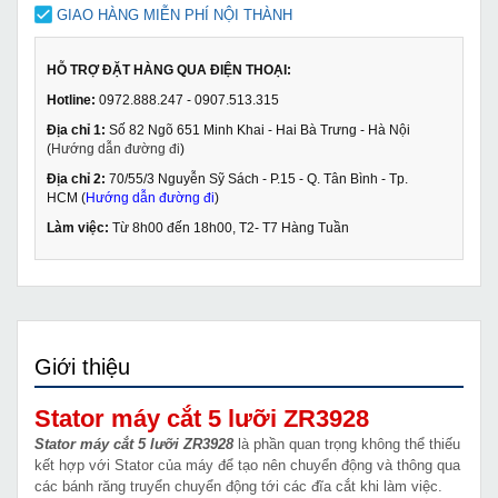
GIAO HÀNG MIỄN PHÍ NỘI THÀNH
HỖ TRỢ ĐẶT HÀNG QUA ĐIỆN THOẠI:
Hotline:
0972.888.247 - 0907.513.315
Địa chỉ 1:
Số 82 Ngõ 651 Minh Khai - Hai Bà Trưng - Hà Nội
(
Hướng dẫn đường đi
)
Địa chỉ 2:
70/55/3 Nguyễn Sỹ Sách - P.15 - Q. Tân Bình - Tp.
HCM (
Hướng dẫn đường đi
)
Làm việc:
Từ 8h00 đến 18h00, T2- T7 Hàng Tuần
Giới thiệu
Stator máy cắt 5 lưỡi ZR3928
Stator máy cắt 5 lưỡi ZR3928
là phần quan trọng không thể thiếu
kết hợp với Stator của máy để tạo nên chuyển động và thông qua
các bánh răng truyển chuyển động tới các đĩa cắt khi làm việc.