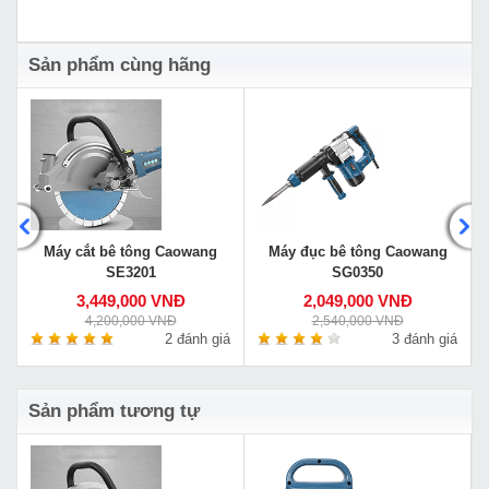
Sản phẩm cùng hãng
Máy cắt bê tông Caowang
Máy đục bê tông Caowang
SE3201
SG0350
3,449,000 VNĐ
2,049,000 VNĐ
4,200,000 VNĐ
2,540,000 VNĐ
á
2 đánh giá
3 đánh giá
Sản phẩm tương tự