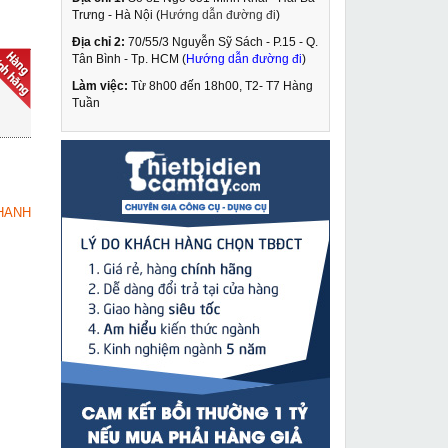
Trưng - Hà Nội (
Hướng dẫn đường đi
)
Địa chỉ 2:
70/55/3 Nguyễn Sỹ Sách - P.15 - Q.
Máy cắt sắt Ken 7615B
Tân Bình - Tp. HCM (
Hướng dẫn đường đi
)
Làm việc:
Từ 8h00 đến 18h00, T2- T7 Hàng
2,259,000 VNĐ
Tuần
2,790,000 VNĐ
Máy khoan vặn vít
MUA NGAY
dùng pin Sencan
D511210
1,195,000 VNĐ
HANH
1,645,000 VNĐ
Máy cắt plasma LG
MUA NGAY
CUT 100
13,990,000 VNĐ
14,500,000 VNĐ
Đồng hồ khí CO2 220V
MUA NGAY
449,000 VNĐ
720,000 VNĐ