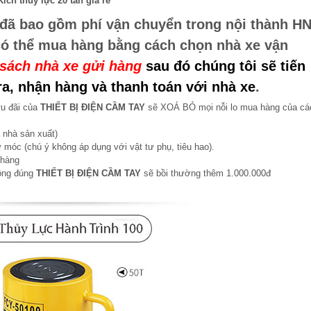
Kích thủy lực 20 tấn giá rẻ
đã bao gồm phí vận chuyển trong nội thành HN
có thể mua hàng bằng cách chọn nhà xe vận
sách nhà xe gửi hàng
sau đó chúng tôi sẽ tiến
a, nhận hàng và thanh toán với nhà xe
.
ưu đãi của
THIẾT BỊ ĐIỆN CẦM TAY
sẽ XOÁ BỎ mọi nỗi lo mua hàng của cá
 nhà sản xuất)
 móc (chú ý không áp dụng với vật tư phụ, tiêu hao).
 hàng
hông đúng
THIẾT BỊ ĐIỆN CẦM TAY
sẽ bồi thường thêm 1.000.000đ