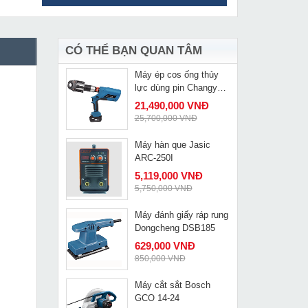
Máy hàn Mig LG Mig
MUA NGAY
500K
26,790,000 VNĐ
28,900,000 VNĐ
CÓ THỂ BẠN QUAN TÂM
Máy ép cos ống thủy
MUA NGAY
lực dùng pin Changyou
EZ-1550
21,490,000 VNĐ
25,700,000 VNĐ
Máy hàn que Jasic
MUA NGAY
ARC-250I
5,119,000 VNĐ
5,750,000 VNĐ
Máy đánh giấy ráp rung
MUA NGAY
Dongcheng DSB185
629,000 VNĐ
850,000 VNĐ
Máy cắt sắt Bosch
MUA NGAY
GCO 14-24