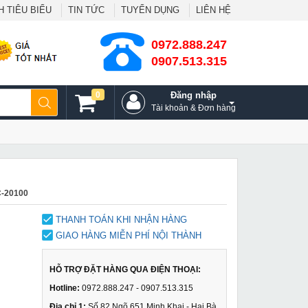
 TIÊU BIỂU
TIN TỨC
TUYỂN DỤNG
LIÊN HỆ
0972.888.247
0907.513.315
0
Đăng nhập
Tài khoản & Đơn hàng
C-20100
THANH TOÁN KHI NHẬN HÀNG
GIAO HÀNG MIỄN PHÍ NỘI THÀNH
HỖ TRỢ ĐẶT HÀNG QUA ĐIỆN THOẠI:
Hotline:
0972.888.247 - 0907.513.315
Địa chỉ 1:
Số 82 Ngõ 651 Minh Khai - Hai Bà