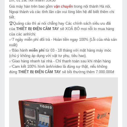
2m, 01 zắc nối nhanh 35x50
Giá máy hàn trên bao gồm
vận chuyển
trong nội thành Hà nội,
Ngoại thành và các tỉnh lân cận vui lòng liên hệ để biết thêm chi
tiết.
🏆Quảng cáo thì ai nói chẳng hay Các chính sách siêu ưu đãi
của
THIẾT BỊ ĐIỆN CẦM TAY
sẽ XOÁ BỎ mọi nỗi lo mua hàng
của các anh/chị:
✅7 ngày miễn phí đổi trả - Hoàn tiền ngay 100% (Lỗi của nhà sản
xuất)
✅Bảo hành
miễn phí
từ 03 - 18 tháng với mặt hàng máy móc
(chú ý không áp dụng với vật tư phụ, tiêu hao).
✅Giao hàng nhanh tại nhà - Chỉ thanh toán sau khi nhận hàng
✅Cam kết 100% hình ảnh/video là đúng sự thật, nếu không
đúng
THIẾT BỊ ĐIỆN CẦM TAY
sẽ bồi thường thêm 7.000.000đ