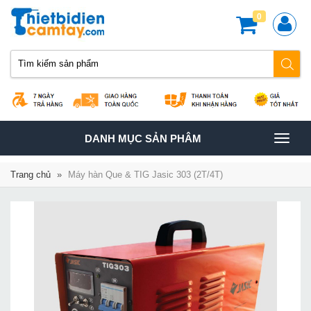
0
TOGGLE
DANH MỤC SẢN PHÂM
NAVIGATION
Trang chủ
»
Máy hàn Que & TIG Jasic 303 (2T/4T)