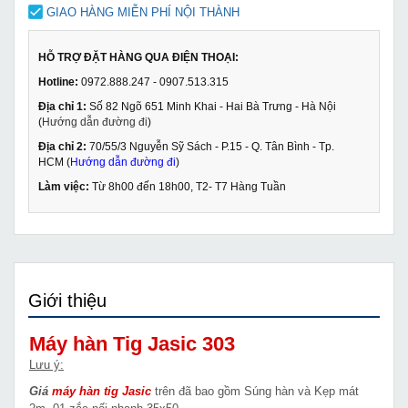
GIAO HÀNG MIỄN PHÍ NỘI THÀNH
HỖ TRỢ ĐẶT HÀNG QUA ĐIỆN THOẠI:
Hotline:
0972.888.247 - 0907.513.315
Địa chỉ 1:
Số 82 Ngõ 651 Minh Khai - Hai Bà Trưng - Hà Nội
(
Hướng dẫn đường đi
)
Địa chỉ 2:
70/55/3 Nguyễn Sỹ Sách - P.15 - Q. Tân Bình - Tp.
HCM (
Hướng dẫn đường đi
)
Làm việc:
Từ 8h00 đến 18h00, T2- T7 Hàng Tuần
Giới thiệu
Máy hàn Tig Jasic 303
Lưu ý:
Giá
máy hàn tig Jasic
trên đã bao gồm Súng hàn và Kẹp mát