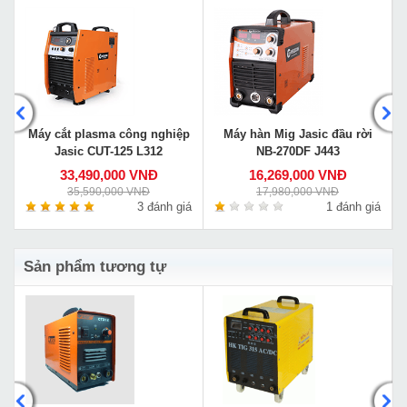
Máy cắt plasma công nghiệp
Máy hàn Mig Jasic đầu rời
Jasic CUT-125 L312
NB-270DF J443
33,490,000 VNĐ
16,269,000 VNĐ
35,590,000 VNĐ
17,980,000 VNĐ
á
3 đánh giá
1 đánh giá
Sản phẩm tương tự