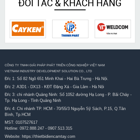
ĐỐI TÁC & KHÁCH HÀNG
CÔNG TY TNHH GIẢI PHÁP PHÁT TRIỂN CÔNG NGHIỆP VIỆT NAM
VIETNAM INDUSTRY DEVELOPMENT SOLUTION CO., LTD
Đ/c 1: Số 82 Ngõ 651 Minh Khai - Hai Bà Trưng - Hà Nội.
Đ/c 2: A3D1 - DX13 - KĐT Đặng Xá - Gia Lâm - Hà Nội
Đ/c 3: chi nhánh Quảng Ninh: Số 1052 đường Hạ Long - P. Bãi Cháy -
Tp. Hạ Long - Tỉnh Quảng Ninh
Đ/c 4: Chi nhánh TP. HCM - 70/55/3 Nguyễn Sỹ Sách, P.15, Q.Tân
Bình, Tp.HCM
MST: 0107527617
Hotline:
0972.888.247
-
0907.513.315
Website:
https://thietbidiencamtay.com