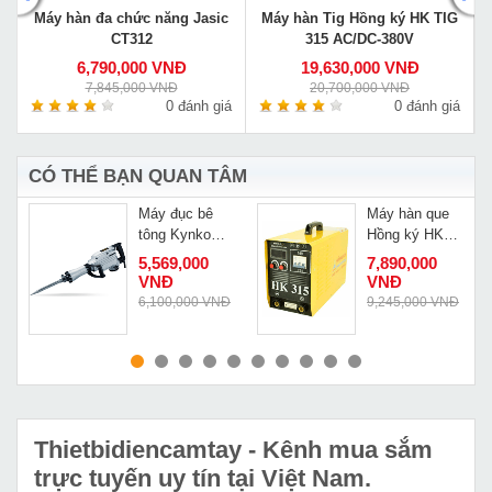
g
Máy hàn đa chức năng Jasic
Máy hàn Tig Hồng ký HK TIG
CT312
315 AC/DC-380V
6,790,000 VNĐ
19,630,000 VNĐ
7,845,000 VNĐ
20,700,000 VNĐ
á
0 đánh giá
0 đánh giá
CÓ THỂ BẠN QUAN TÂM
Máy đục bê
Máy hàn que
tông Kynko
Hồng ký HK
Z1G-KD52-150
315-3P380V
5,569,000
7,890,000
VNĐ
VNĐ
6,100,000 VNĐ
9,245,000 VNĐ
MUA NGAY
MUA NGAY
Thietbidiencamtay
- Kênh mua sắm
trực tuyến uy tín tại Việt Nam.