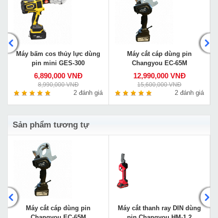
Máy bấm cos thủy lực dùng
Máy cắt cáp dùng pin
pin mini GES-300
Changyou EC-65M
6,890,000 VNĐ
12,990,000 VNĐ
8,990,000 VNĐ
15,600,000 VNĐ
á
2 đánh giá
2 đánh giá
Sản phẩm tương tự
Máy cắt cáp dùng pin
Máy cắt thanh ray DIN dùng
Changyou EC-65M
pin Changyou HM-1.2