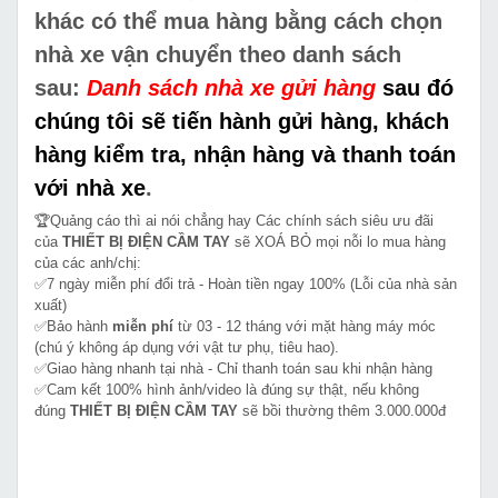
khác có thể mua hàng bằng cách chọn
nhà xe vận chuyển theo danh sách
sau:
Danh sách nhà xe gửi hàng
sau đó
chúng tôi sẽ tiến hành gửi hàng, khách
hàng kiểm tra, nhận hàng và thanh toán
với nhà xe
.
🏆Quảng cáo thì ai nói chẳng hay Các chính sách siêu ưu đãi
của
THIẾT BỊ ĐIỆN CẦM TAY
sẽ XOÁ BỎ mọi nỗi lo mua hàng
của các anh/chị:
✅7 ngày miễn phí đổi trả - Hoàn tiền ngay 100% (Lỗi của nhà sản
xuất)
✅Bảo hành
miễn phí
từ 03 - 12 tháng với mặt hàng máy móc
(chú ý không áp dụng với vật tư phụ, tiêu hao).
✅Giao hàng nhanh tại nhà - Chỉ thanh toán sau khi nhận hàng
✅Cam kết 100% hình ảnh/video là đúng sự thật, nếu không
đúng
THIẾT BỊ ĐIỆN CẦM TAY
sẽ bồi thường thêm 3.000.000đ