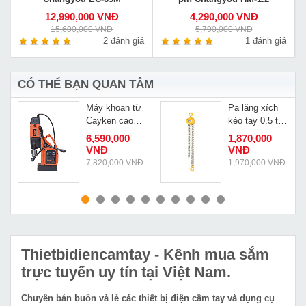
12,990,000 VNĐ
4,290,000 VNĐ
15,600,000 VNĐ
5,790,000 VNĐ
á
2 đánh giá
1 đánh giá
CÓ THỂ BẠN QUAN TÂM
Máy khoan từ
Pa lăng xích
Cayken cao
kéo tay 0.5 tấn
cấp SCY-
Deasan DSN
6,590,000
1,870,000
1600E
0.5
VNĐ
VNĐ
Đ
7,820,000 VNĐ
1,970,000 VNĐ
MUA NGAY
MUA NGAY
Thietbidiencamtay
- Kênh mua sắm
trực tuyến uy tín tại Việt Nam.
Chuyên bán buôn và lẻ các thiết bị điện cầm tay và dụng cụ