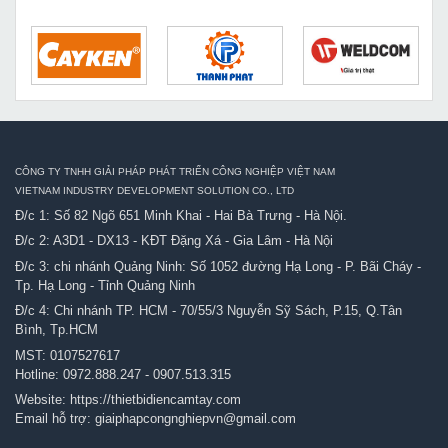
CÔNG TY TNHH GIẢI PHÁP PHÁT TRIỂN CÔNG NGHIỆP VIỆT NAM
VIETNAM INDUSTRY DEVELOPMENT SOLUTION CO., LTD
Đ/c 1: Số 82 Ngõ 651 Minh Khai - Hai Bà Trưng - Hà Nội.
Đ/c 2: A3D1 - DX13 - KĐT Đặng Xá - Gia Lâm - Hà Nội
Đ/c 3: chi nhánh Quảng Ninh: Số 1052 đường Hạ Long - P. Bãi Cháy -
Tp. Hạ Long - Tỉnh Quảng Ninh
Đ/c 4: Chi nhánh TP. HCM - 70/55/3 Nguyễn Sỹ Sách, P.15, Q.Tân
Bình, Tp.HCM
MST: 0107527617
Hotline:
0972.888.247
-
0907.513.315
Website:
https://thietbidiencamtay.com
Email hỗ trợ:
giaiphapcongnghiepvn@gmail.com