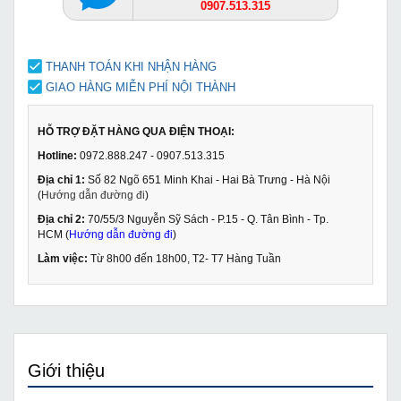
0907.513.315
THANH TOÁN KHI NHẬN HÀNG
GIAO HÀNG MIỄN PHÍ NỘI THÀNH
HỖ TRỢ ĐẶT HÀNG QUA ĐIỆN THOẠI:
Hotline:
0972.888.247 - 0907.513.315
Địa chỉ 1:
Số 82 Ngõ 651 Minh Khai - Hai Bà Trưng - Hà Nội
(
Hướng dẫn đường đi
)
Địa chỉ 2:
70/55/3 Nguyễn Sỹ Sách - P.15 - Q. Tân Bình - Tp.
HCM (
Hướng dẫn đường đi
)
Làm việc:
Từ 8h00 đến 18h00, T2- T7 Hàng Tuần
Giới thiệu