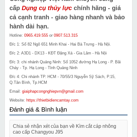
cấp
Dụng cụ thủy lực
chính hãng - giá
cả cạnh tranh - giao hàng nhanh và bảo
hành dài hạn.
Hotline:
0965.419.555
or
0907.513.315
Đ/c 1: Số 82 Ngõ 651 Minh Khai - Hai Bà Trưng - Hà Nội.
Đ/c 2: A3D1 - DX13 - KĐT Đặng Xá - Gia Lâm - Hà Nội
Đ/c 3: chi nhánh Quảng Ninh: Số 1052 đường Hạ Long - P. Bãi
Cháy - Tp. Hạ Long - Tỉnh Quảng Ninh
Đ/c 4: Chi nhánh TP. HCM - 70/55/3 Nguyễn Sỹ Sách, P.15,
Q.Tân Bình, Tp.HCM
Email:
giaiphapcongnghiepvn@gmail.com
Website:
https://thietbidiencamtay.com
Đánh giá & Bình luận
Chia sẻ nhận xét của bạn về Kìm cắt cáp nhông
cao cấp Changyou J95