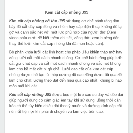
Kềm cắt cáp nhông J95
Kìm cắt cáp nhông cỡ lớn J95
sử dụng cơ chế bánh răng đòn
bẩy để cắt dây cáp đồng và nhôm hay cáp điện thoại không để lại
gờ và cạnh sắc nét với một lực phù hợp của người thợ (Xem
video phía dưới để biết thêm chi tiết, đồng thời xem hướng dẫn
thay thế lưỡi kìm cắt cáp nhông khi đã mòn hoặc cùn).
Bộ phận khóa lưỡi cắt linh hoạt cho phép điều khiển tháo mở hay
đóng lưỡi cắt một cách nhanh chóng. Cơ chế bánh răng giúp lưỡi
cắt giữ chặt cáp và cắt một cách nhanh chóng và sắc nét không
làm cho bề mặt cắt bị gồ ghề. Lưỡi dao cắt của kìm cắt cáp
nhông được chế tạo từ thép cường độ cao đồng được tôi qua để
làm cho chất lượng thép đạt đến hiệu quả cao nhất, không bị hao
mòn mỗi khi cắt.
Kéo cắt cáp nhông J95
được bọc một lớp cao su dày và dẻo dai
giúp người dùng có cảm giác êm tay khi sử dụng, đồng thời cán
kéo có thể tùy biến chiều dài theo ý muốn và đường kính cáp cắt
nên rất tiện lợi khi phải di chuyển và làm việc trên cao.