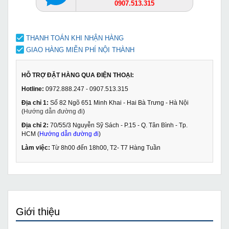
0907.513.315
THANH TOÁN KHI NHẬN HÀNG
GIAO HÀNG MIỄN PHÍ NỘI THÀNH
HỖ TRỢ ĐẶT HÀNG QUA ĐIỆN THOẠI:
Hotline:
0972.888.247 - 0907.513.315
Địa chỉ 1:
Số 82 Ngõ 651 Minh Khai - Hai Bà Trưng - Hà Nội
(
Hướng dẫn đường đi
)
Địa chỉ 2:
70/55/3 Nguyễn Sỹ Sách - P.15 - Q. Tân Bình - Tp.
HCM (
Hướng dẫn đường đi
)
Làm việc:
Từ 8h00 đến 18h00, T2- T7 Hàng Tuần
Giới thiệu