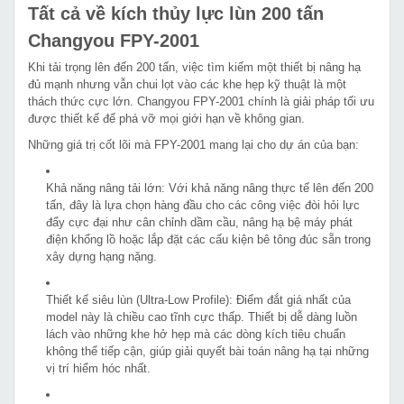
Tất cả về kích thủy lực lùn 200 tấn
Changyou FPY-2001
Khi tải trọng lên đến 200 tấn, việc tìm kiếm một thiết bị nâng hạ
đủ mạnh nhưng vẫn chui lọt vào các khe hẹp kỹ thuật là một
thách thức cực lớn. Changyou FPY-2001 chính là giải pháp tối ưu
được thiết kế để phá vỡ mọi giới hạn về không gian.
Những giá trị cốt lõi mà FPY-2001 mang lại cho dự án của bạn:
Khả năng nâng tải lớn: Với khả năng nâng thực tế lên đến 200
tấn, đây là lựa chọn hàng đầu cho các công việc đòi hỏi lực
đẩy cực đại như cân chỉnh dầm cầu, nâng hạ bệ máy phát
điện khổng lồ hoặc lắp đặt các cấu kiện bê tông đúc sẵn trong
xây dựng hạng nặng.
Thiết kế siêu lùn (Ultra-Low Profile): Điểm đắt giá nhất của
model này là chiều cao tĩnh cực thấp. Thiết bị dễ dàng luồn
lách vào những khe hở hẹp mà các dòng kích tiêu chuẩn
không thể tiếp cận, giúp giải quyết bài toán nâng hạ tại những
vị trí hiểm hóc nhất.