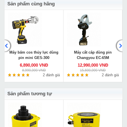
Sản phẩm cùng hãng
Máy bấm cos thủy lực dùng
Máy cắt cáp dùng pin
pin mini GES-300
Changyou EC-65M
6,890,000 VNĐ
12,990,000 VNĐ
8,990,000 VNĐ
15,600,000 VNĐ
á
2 đánh giá
2 đánh giá
Sản phẩm tương tự