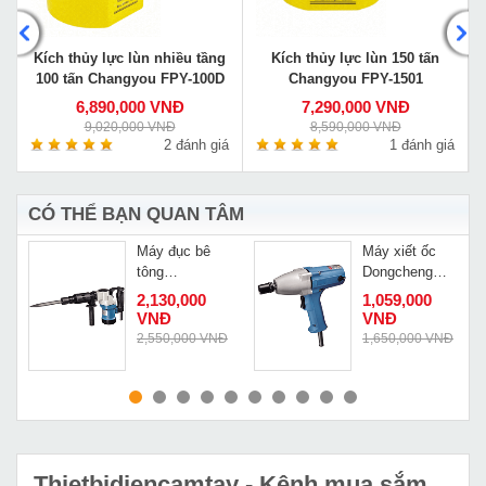
0
Kích thủy lực lùn nhiều tầng
Kích thủy lực lùn 150 tấn
100 tấn Changyou FPY-100D
Changyou FPY-1501
6,890,000 VNĐ
7,290,000 VNĐ
9,020,000 VNĐ
8,590,000 VNĐ
á
2 đánh giá
1 đánh giá
CÓ THỂ BẠN QUAN TÂM
Máy đục bê
Máy xiết ốc
tông
Dongcheng
Dongcheng
DPB12
2,130,000
1,059,000
Z1G-FF-6
VNĐ
VNĐ
Đ
2,550,000 VNĐ
1,650,000 VNĐ
MUA NGAY
MUA NGAY
Thietbidiencamtay
- Kênh mua sắm