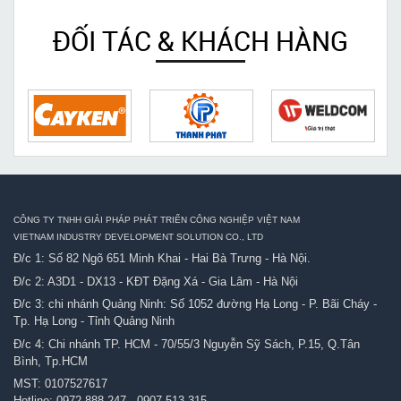
ĐỐI TÁC & KHÁCH HÀNG
CÔNG TY TNHH GIẢI PHÁP PHÁT TRIỂN CÔNG NGHIỆP VIỆT NAM
VIETNAM INDUSTRY DEVELOPMENT SOLUTION CO., LTD
Đ/c 1: Số 82 Ngõ 651 Minh Khai - Hai Bà Trưng - Hà Nội.
Đ/c 2: A3D1 - DX13 - KĐT Đặng Xá - Gia Lâm - Hà Nội
Đ/c 3: chi nhánh Quảng Ninh: Số 1052 đường Hạ Long - P. Bãi Cháy -
Tp. Hạ Long - Tỉnh Quảng Ninh
Đ/c 4: Chi nhánh TP. HCM - 70/55/3 Nguyễn Sỹ Sách, P.15, Q.Tân
Bình, Tp.HCM
MST: 0107527617
Hotline:
0972.888.247
-
0907.513.315