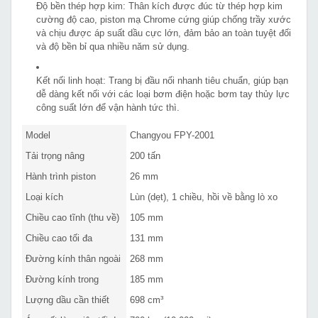
Độ bền thép hợp kim: Thân kích được đúc từ thép hợp kim
cường độ cao, piston mạ Chrome cứng giúp chống trầy xước
và chịu được áp suất dầu cực lớn, đảm bảo an toàn tuyệt đối
và độ bền bỉ qua nhiều năm sử dụng.
Kết nối linh hoạt: Trang bị đầu nối nhanh tiêu chuẩn, giúp bạn
dễ dàng kết nối với các loại bơm điện hoặc bơm tay thủy lực
công suất lớn để vận hành tức thì.
Model
Changyou FPY-2001
Tải trọng nâng
200 tấn
Hành trình piston
26 mm
Loại kích
Lùn (dẹt), 1 chiều, hồi về bằng lò xo
Chiều cao tĩnh (thu về)
105 mm
Chiều cao tối đa
131 mm
Đường kính thân ngoài
268 mm
Đường kính trong
185 mm
Lượng dầu cần thiết
698 cm³