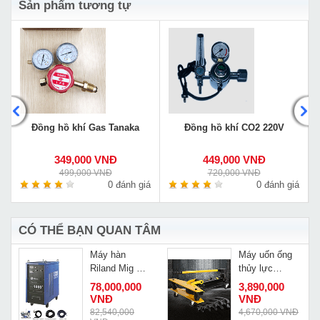
Sản phẩm tương tự
Đồng hồ khí Gas Tanaka
Đồng hồ khí CO2 220V
349,000 VNĐ
449,000 VNĐ
499,000 VNĐ
720,000 VNĐ
á
0 đánh giá
0 đánh giá
CÓ THỂ BẠN QUAN TÂM
Máy hàn
Máy uốn ống
-
Riland Mig MZ-
thủy lực
1000
Changyou
78,000,000
3,890,000
SWG-1
VNĐ
VNĐ
Đ
82,540,000
4,670,000 VNĐ