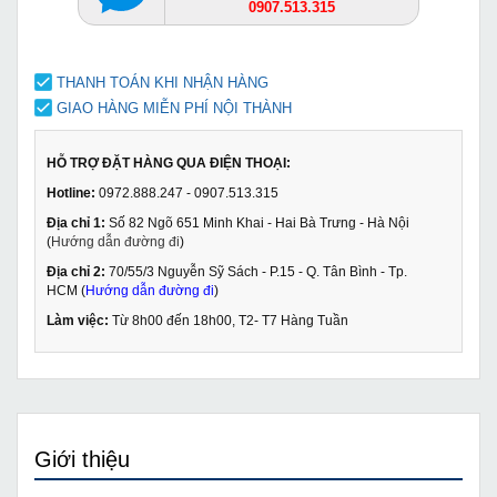
0907.513.315
THANH TOÁN KHI NHẬN HÀNG
GIAO HÀNG MIỄN PHÍ NỘI THÀNH
HỖ TRỢ ĐẶT HÀNG QUA ĐIỆN THOẠI:
Hotline:
0972.888.247 - 0907.513.315
Địa chỉ 1:
Số 82 Ngõ 651 Minh Khai - Hai Bà Trưng - Hà Nội
(
Hướng dẫn đường đi
)
Địa chỉ 2:
70/55/3 Nguyễn Sỹ Sách - P.15 - Q. Tân Bình - Tp.
HCM (
Hướng dẫn đường đi
)
Làm việc:
Từ 8h00 đến 18h00, T2- T7 Hàng Tuần
Giới thiệu