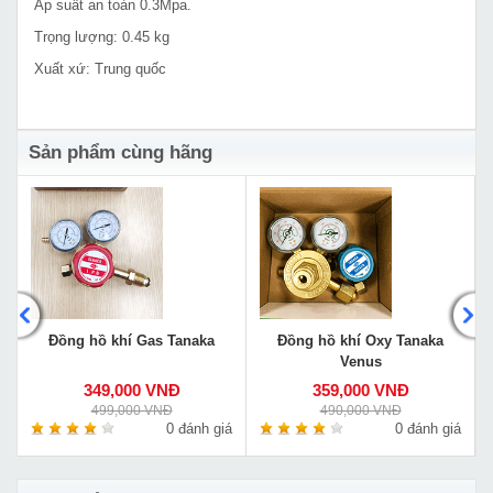
Áp suất an toàn 0.3Mpa.
Trọng lượng: 0.45 kg
Xuất xứ: Trung quốc
Sản phẩm cùng hãng
Đồng hồ khí Gas Tanaka
Đồng hồ khí Oxy Tanaka
Venus
349,000 VNĐ
359,000 VNĐ
499,000 VNĐ
490,000 VNĐ
á
0 đánh giá
0 đánh giá