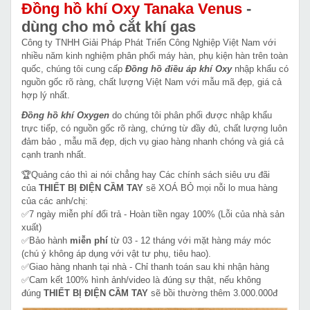
Đồng hồ khí Oxy Tanaka Venus
-
dùng cho mỏ cắt khí gas
Công ty TNHH Giải Pháp Phát Triển Công Nghiệp Việt Nam với
nhiều năm kinh nghiệm phân phối máy hàn, phụ kiện hàn trên toàn
quốc, chúng tôi cung cấp
Đồng hồ điều áp khí Oxy
nhập khẩu có
nguồn gốc rõ ràng, chất lượng Việt Nam với mẫu mã đẹp, giá cả
hợp lý nhất.
Đồng hồ khí Oxygen
do chúng tôi phân phối được nhập khẩu
trực tiếp, có nguồn gốc rõ ràng, chứng từ đầy đủ, chất lượng luôn
đảm bảo , mẫu mã đẹp, dịch vụ giao hàng nhanh chóng và giá cả
cạnh tranh nhất.
🏆Quảng cáo thì ai nói chẳng hay Các chính sách siêu ưu đãi
của
THIẾT BỊ ĐIỆN CẦM TAY
sẽ XOÁ BỎ mọi nỗi lo mua hàng
của các anh/chị:
✅7 ngày miễn phí đổi trả - Hoàn tiền ngay 100% (Lỗi của nhà sản
xuất)
✅Bảo hành
miễn phí
từ 03 - 12 tháng với mặt hàng máy móc
(chú ý không áp dụng với vật tư phụ, tiêu hao).
✅Giao hàng nhanh tại nhà - Chỉ thanh toán sau khi nhận hàng
✅Cam kết 100% hình ảnh/video là đúng sự thật, nếu không
đúng
THIẾT BỊ ĐIỆN CẦM TAY
sẽ bồi thường thêm 3.000.000đ