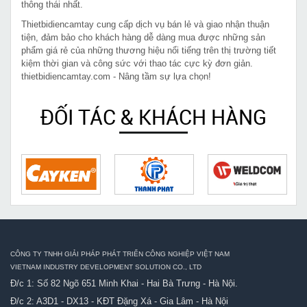
thông thái nhất.
Thietbidiencamtay cung cấp dịch vụ bán lẻ và giao nhận thuận
tiện, đảm bảo cho khách hàng dễ dàng mua được những sản
phẩm giá rẻ của những thương hiệu nổi tiếng trên thị trường tiết
kiệm thời gian và công sức với thao tác cực kỳ đơn giản.
thietbidiencamtay.com - Nâng tầm sự lựa chọn!
ĐỐI TÁC & KHÁCH HÀNG
CÔNG TY TNHH GIẢI PHÁP PHÁT TRIỂN CÔNG NGHIỆP VIỆT NAM
VIETNAM INDUSTRY DEVELOPMENT SOLUTION CO., LTD
Đ/c 1: Số 82 Ngõ 651 Minh Khai - Hai Bà Trưng - Hà Nội.
Đ/c 2: A3D1 - DX13 - KĐT Đặng Xá - Gia Lâm - Hà Nội