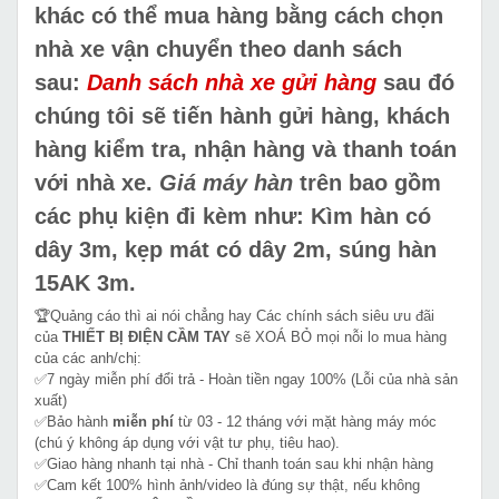
khác có thể mua hàng bằng cách chọn
nhà xe vận chuyển theo danh sách
sau:
Danh sách nhà xe gửi hàng
sau đó
chúng tôi sẽ tiến hành gửi hàng, khách
hàng kiểm tra, nhận hàng và thanh toán
với nhà xe.
Giá máy hàn
trên bao gồm
các phụ kiện đi kèm như: Kìm hàn có
dây 3m, kẹp mát có dây 2m, súng hàn
15AK 3m.
🏆Quảng cáo thì ai nói chẳng hay Các chính sách siêu ưu đãi
của
THIẾT BỊ ĐIỆN CẦM TAY
sẽ XOÁ BỎ mọi nỗi lo mua hàng
của các anh/chị:
✅7 ngày miễn phí đổi trả - Hoàn tiền ngay 100% (Lỗi của nhà sản
xuất)
✅Bảo hành
miễn phí
từ 03 - 12 tháng với mặt hàng máy móc
(chú ý không áp dụng với vật tư phụ, tiêu hao).
✅Giao hàng nhanh tại nhà - Chỉ thanh toán sau khi nhận hàng
✅Cam kết 100% hình ảnh/video là đúng sự thật, nếu không