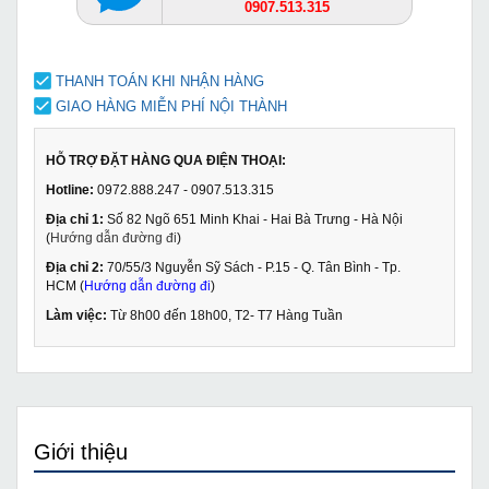
0907.513.315
THANH TOÁN KHI NHẬN HÀNG
GIAO HÀNG MIỄN PHÍ NỘI THÀNH
HỖ TRỢ ĐẶT HÀNG QUA ĐIỆN THOẠI:
Hotline:
0972.888.247 - 0907.513.315
Địa chỉ 1:
Số 82 Ngõ 651 Minh Khai - Hai Bà Trưng - Hà Nội
(
Hướng dẫn đường đi
)
Địa chỉ 2:
70/55/3 Nguyễn Sỹ Sách - P.15 - Q. Tân Bình - Tp.
HCM (
Hướng dẫn đường đi
)
Làm việc:
Từ 8h00 đến 18h00, T2- T7 Hàng Tuần
Giới thiệu