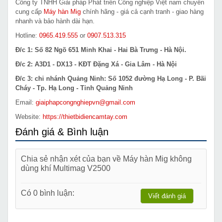
Công ty TNHH Giải pháp Phát triển Công nghiệp Việt nam chuyên
cung cấp
Máy hàn Mig
chính hãng - giá cả cạnh tranh - giao hàng
nhanh và bảo hành dài hạn.
Hotline:
0965.419.555
or
0907.513.315
Đ/c 1: Số 82 Ngõ 651 Minh Khai - Hai Bà Trưng - Hà Nội.
Đ/c 2: A3D1 - DX13 - KĐT Đặng Xá - Gia Lâm - Hà Nội
Đ/c 3: chi nhánh Quảng Ninh: Số 1052 đường Hạ Long - P. Bãi
Cháy - Tp. Hạ Long - Tỉnh Quảng Ninh
Email:
giaiphapcongnghiepvn@gmail.com
Website:
https://thietbidiencamtay.com
Đánh giá & Bình luận
Chia sẻ nhận xét của bạn về Máy hàn Mig không
dùng khí Multimag V2500
Có 0 bình luận:
Viết đánh giá