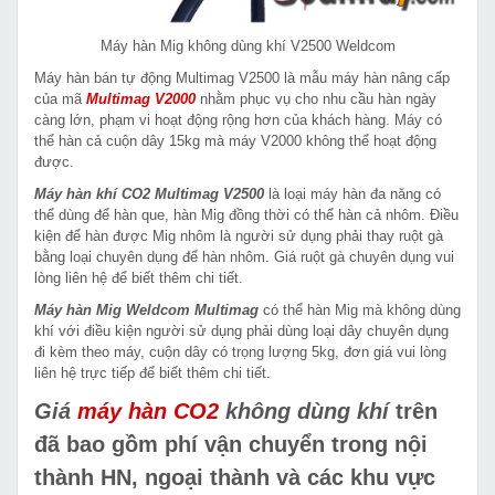
Máy hàn Mig không dùng khí V2500 Weldcom
Máy hàn bán tự động Multimag V2500 là mẫu máy hàn nâng cấp
của mã
Multimag V2000
nhằm phục vụ cho nhu cầu hàn ngày
càng lớn, phạm vi hoạt động rộng hơn của khách hàng. Máy có
thể hàn cả cuộn dây 15kg mà máy V2000 không thể hoạt động
được.
Máy hàn khí CO2 Multimag V2500
là loại máy hàn đa năng có
thể dùng để hàn que, hàn Mig đồng thời có thể hàn cả nhôm. Điều
kiện để hàn được Mig nhôm là người sử dụng phải thay ruột gà
bằng loại chuyên dụng để hàn nhôm. Giá ruột gà chuyên dụng vui
lòng liên hệ để biết thêm chi tiết.
Máy hàn Mig Weldcom Multimag
có thể hàn Mig mà không dùng
khí với điều kiện người sử dụng phải dùng loại dây chuyên dụng
đi kèm theo máy, cuộn dây có trọng lượng 5kg, đơn giá vui lòng
liên hệ trực tiếp để biết thêm chi tiết.
Giá
máy hàn CO2
không dùng khí
trên
đã bao gồm phí vận chuyển trong nội
thành HN, ngoại thành và các khu vực