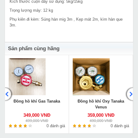
Kích thước cuộn dây sử dụng: 5kg/15kg
Trọng lượng máy: 12 kg
Phụ kiên đi kèm: Súng hàn mig 3m , Kẹp mát 2m, kìm hàn que
3m.
Sản phẩm cùng hãng
Đồng hồ khí Gas Tanaka
Đồng hồ khí Oxy Tanaka
Venus
349,000 VNĐ
359,000 VNĐ
499,000 VNĐ
490,000 VNĐ
á
0 đánh giá
0 đánh giá