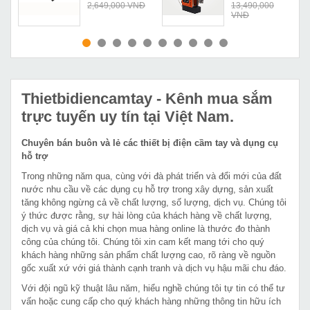
Đ
2,649,000 VNĐ
13,490,000
VNĐ
MUA NGAY
MUA NGAY
Thietbidiencamtay
- Kênh mua sắm
trực tuyến uy tín tại Việt Nam.
Chuyên bán buôn và lẻ các thiết bị điện cầm tay và dụng cụ
hỗ trợ
Trong những năm qua, cùng với đà phát triển và đổi mới của đất
nước nhu cầu về các dụng cụ hỗ trợ trong xây dựng, sản xuất
tăng không ngừng cả về chất lượng, số lượng, dịch vụ. Chúng tôi
ý thức được rằng, sự hài lòng của khách hàng về chất lượng,
dịch vụ và giá cả khi chọn mua hàng online là thước đo thành
công của chúng tôi. Chúng tôi xin cam kết mang tới cho quý
khách hàng những sản phẩm chất lượng cao, rõ ràng về nguồn
gốc xuất xứ với giá thành cạnh tranh và dịch vụ hậu mãi chu đáo.
Với đội ngũ kỹ thuật lâu năm, hiểu nghề chúng tôi tự tin có thể tư
vấn hoặc cung cấp cho quý khách hàng những thông tin hữu ích