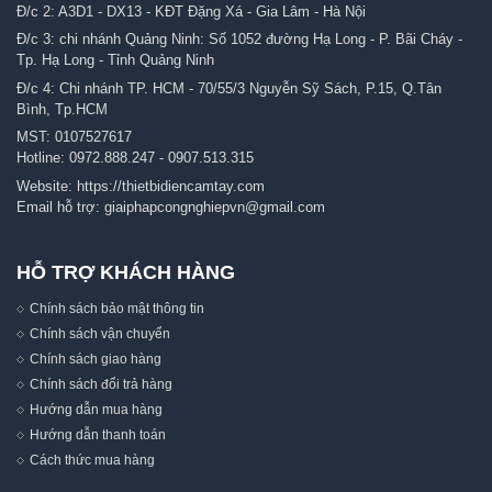
Đ/c 2: A3D1 - DX13 - KĐT Đặng Xá - Gia Lâm - Hà Nội
Đ/c 3: chi nhánh Quảng Ninh: Số 1052 đường Hạ Long - P. Bãi Cháy -
Tp. Hạ Long - Tỉnh Quảng Ninh
Đ/c 4: Chi nhánh TP. HCM - 70/55/3 Nguyễn Sỹ Sách, P.15, Q.Tân
Bình, Tp.HCM
MST: 0107527617
Hotline:
0972.888.247
-
0907.513.315
Website:
https://thietbidiencamtay.com
Email hỗ trợ:
giaiphapcongnghiepvn@gmail.com
HỖ TRỢ KHÁCH HÀNG
Chính sách bảo mật thông tin
Chính sách vận chuyển
Chính sách giao hàng
Chính sách đổi trả hàng
Hướng dẫn mua hàng
Hướng dẫn thanh toán
Cách thức mua hàng