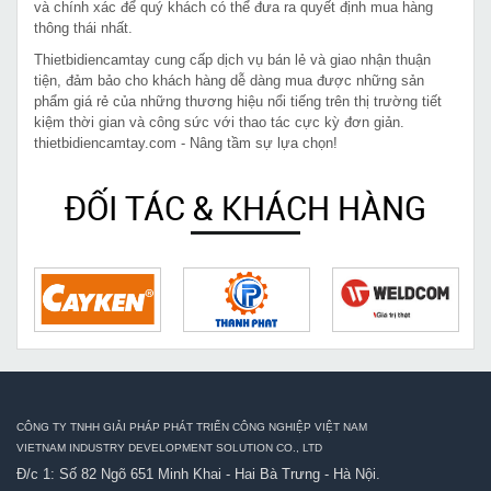
và chính xác để quý khách có thể đưa ra quyết định mua hàng
thông thái nhất.
Thietbidiencamtay cung cấp dịch vụ bán lẻ và giao nhận thuận
tiện, đảm bảo cho khách hàng dễ dàng mua được những sản
phẩm giá rẻ của những thương hiệu nổi tiếng trên thị trường tiết
kiệm thời gian và công sức với thao tác cực kỳ đơn giản.
thietbidiencamtay.com - Nâng tầm sự lựa chọn!
ĐỐI TÁC & KHÁCH HÀNG
CÔNG TY TNHH GIẢI PHÁP PHÁT TRIỂN CÔNG NGHIỆP VIỆT NAM
VIETNAM INDUSTRY DEVELOPMENT SOLUTION CO., LTD
Đ/c 1: Số 82 Ngõ 651 Minh Khai - Hai Bà Trưng - Hà Nội.