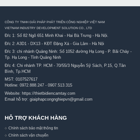
CÔNG TY TNHH GIẢI PHÁP PHÁT TRIỂN CÔNG NGHIỆP VIỆT NAM
VIETNAM INDUSTRY DEVELOPMENT SOLUTION CO., LTD
Đ/c 1: Số 82 Ngõ 651 Minh Khai - Hai Bà Trưng - Hà Nội.
Đ/c 2: A3D1 - DX13 - KĐT Đặng Xá - Gia Lâm - Hà Nội
Đ/c 3: chi nhánh Quảng Ninh: Số 1052 đường Hạ Long - P. Bãi Cháy -
Tp. Hạ Long - Tỉnh Quảng Ninh
Đ/c 4: Chi nhánh TP. HCM - 70/55/3 Nguyễn Sỹ Sách, P.15, Q.Tân
Bình, Tp.HCM
MST: 0107527617
Hotline:
0972.888.247
-
0907.513.315
Website:
https://thietbidiencamtay.com
Email hỗ trợ:
giaiphapcongnghiepvn@gmail.com
HỖ TRỢ KHÁCH HÀNG
Chính sách bảo mật thông tin
Chính sách vận chuyển