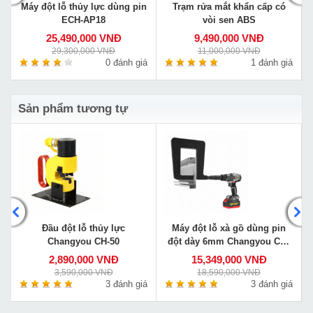
Máy đột lỗ thủy lực dùng pin
Trạm rửa mắt khẩn cấp có
ECH-AP18
vòi sen ABS
25,490,000 VNĐ
9,490,000 VNĐ
29,300,000 VNĐ
11,000,000 VNĐ
á
0 đánh giá
1 đánh giá
Sản phẩm tương tự
Đầu đột lỗ thủy lực
Máy đột lỗ xà gồ dùng pin
Changyou CH-50
đột dày 6mm Changyou CM-
620CZ
2,890,000 VNĐ
15,349,000 VNĐ
3,590,000 VNĐ
18,590,000 VNĐ
á
3 đánh giá
3 đánh giá