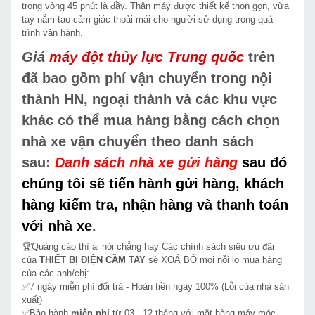
trong vòng 45 phút là đầy. Thân máy được thiết kế thon gọn, vừa
tay nắm tạo cảm giác thoải mái cho người sử dụng trong quá
trình vận hành.
Giá
máy đột thủy lực Trung quốc
trên
đã bao gồm phí vận chuyển trong nội
thành HN, ngoại thành và các khu vực
khác có thể mua hàng bằng cách chọn
nhà xe vận chuyển theo danh sách
sau:
Danh sách nhà xe gửi hàng
sau đó
chúng tôi sẽ tiến hành gửi hàng, khách
hàng kiểm tra, nhận hàng và thanh toán
với nhà xe
.
🏆Quảng cáo thì ai nói chẳng hay Các chính sách siêu ưu đãi
của
THIẾT BỊ ĐIỆN CẦM TAY
sẽ XOÁ BỎ mọi nỗi lo mua hàng
của các anh/chị:
✅7 ngày miễn phí đổi trả - Hoàn tiền ngay 100% (Lỗi của nhà sản
xuất)
✅Bảo hành
miễn phí
từ 03 - 12 tháng với mặt hàng máy móc