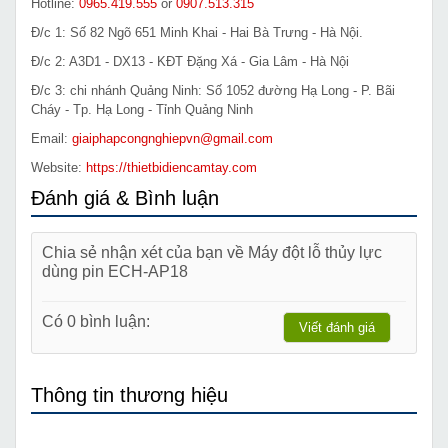
Hotline:
0965.419.555
or
0907.513.315
Đ/c 1: Số 82 Ngõ 651 Minh Khai - Hai Bà Trưng - Hà Nội.
Đ/c 2: A3D1 - DX13 - KĐT Đặng Xá - Gia Lâm - Hà Nội
Đ/c 3: chi nhánh Quảng Ninh: Số 1052 đường Hạ Long - P. Bãi
Cháy - Tp. Hạ Long - Tỉnh Quảng Ninh
Email:
giaiphapcongnghiepvn@gmail.com
Website:
https://thietbidiencamtay.com
Đánh giá & Bình luận
Chia sẻ nhận xét của bạn về Máy đột lỗ thủy lực
dùng pin ECH-AP18
Có 0 bình luận:
Viết đánh giá
Thông tin thương hiệu