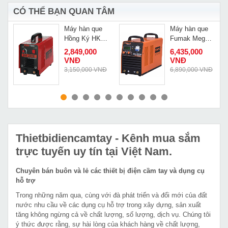
CÓ THỂ BẠN QUAN TÂM
Máy hàn que
Máy hàn que
Hồng Ký HK
Fumak Mega
200E
ARC 280
2,849,000
6,435,000
5
VNĐ
VNĐ
Đ
3,150,000 VNĐ
6,890,000 VNĐ
MUA NGAY
MUA NGAY
Thietbidiencamtay
- Kênh mua sắm
trực tuyến uy tín tại Việt Nam.
Chuyên bán buôn và lẻ các thiết bị điện cầm tay và dụng cụ
hỗ trợ
Trong những năm qua, cùng với đà phát triển và đổi mới của đất
nước nhu cầu về các dụng cụ hỗ trợ trong xây dựng, sản xuất
tăng không ngừng cả về chất lượng, số lượng, dịch vụ. Chúng tôi
ý thức được rằng, sự hài lòng của khách hàng về chất lượng,