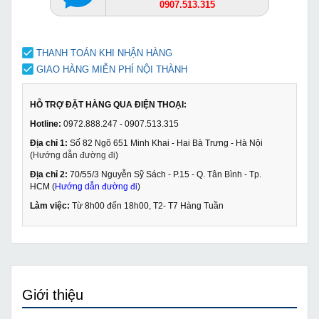
0907.513.315
THANH TOÁN KHI NHẬN HÀNG
GIAO HÀNG MIỄN PHÍ NỘI THÀNH
HỖ TRỢ ĐẶT HÀNG QUA ĐIỆN THOẠI:
Hotline:
0972.888.247 - 0907.513.315
Địa chỉ 1:
Số 82 Ngõ 651 Minh Khai - Hai Bà Trưng - Hà Nội
(
Hướng dẫn đường đi
)
Địa chỉ 2:
70/55/3 Nguyễn Sỹ Sách - P.15 - Q. Tân Bình - Tp.
HCM (
Hướng dẫn đường đi
)
Làm việc:
Từ 8h00 đến 18h00, T2- T7 Hàng Tuần
Giới thiệu