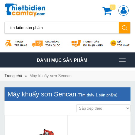
0
TOGGLE
DANH MỤC SẢN PHÂM
NAVIGATION
Trang chủ
»
Máy khuấy sơn Sencan
Máy khuấy sơn Sencan
(Tìm thấy
1
sản phẩm)