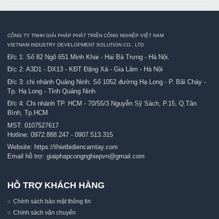
CÔNG TY TNHH GIẢI PHÁP PHÁT TRIỂN CÔNG NGHIỆP VIỆT NAM
VIETNAM INDUSTRY DEVELOPMENT SOLUTION CO., LTD
Đ/c 1: Số 82 Ngõ 651 Minh Khai - Hai Bà Trưng - Hà Nội.
Đ/c 2: A3D1 - DX13 - KĐT Đặng Xá - Gia Lâm - Hà Nội
Đ/c 3: chi nhánh Quảng Ninh: Số 1052 đường Hạ Long - P. Bãi Cháy -
Tp. Hạ Long - Tỉnh Quảng Ninh
Đ/c 4: Chi nhánh TP. HCM - 70/55/3 Nguyễn Sỹ Sách, P.15, Q.Tân
Bình, Tp.HCM
MST: 0107527617
Hotline:
0972.888.247
-
0907.513.315
Website:
https://thietbidiencamtay.com
Email hỗ trợ:
giaiphapcongnghiepvn@gmail.com
HỖ TRỢ KHÁCH HÀNG
Chính sách bảo mật thông tin
Chính sách vận chuyển