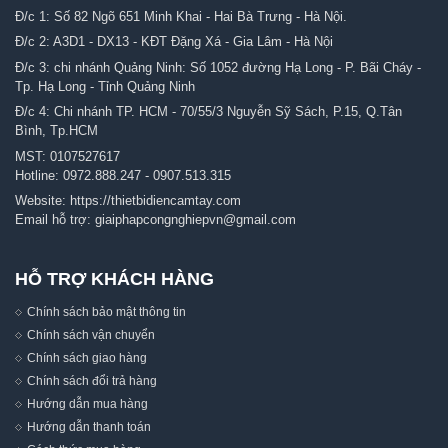
Đ/c 1: Số 82 Ngõ 651 Minh Khai - Hai Bà Trưng - Hà Nội.
Đ/c 2: A3D1 - DX13 - KĐT Đặng Xá - Gia Lâm - Hà Nội
Đ/c 3: chi nhánh Quảng Ninh: Số 1052 đường Hạ Long - P. Bãi Cháy -
Tp. Hạ Long - Tỉnh Quảng Ninh
Đ/c 4: Chi nhánh TP. HCM - 70/55/3 Nguyễn Sỹ Sách, P.15, Q.Tân
Bình, Tp.HCM
MST: 0107527617
Hotline:
0972.888.247
-
0907.513.315
Website:
https://thietbidiencamtay.com
Email hỗ trợ:
giaiphapcongnghiepvn@gmail.com
HỖ TRỢ KHÁCH HÀNG
Chính sách bảo mật thông tin
Chính sách vận chuyển
Chính sách giao hàng
Chính sách đổi trả hàng
Hướng dẫn mua hàng
Hướng dẫn thanh toán