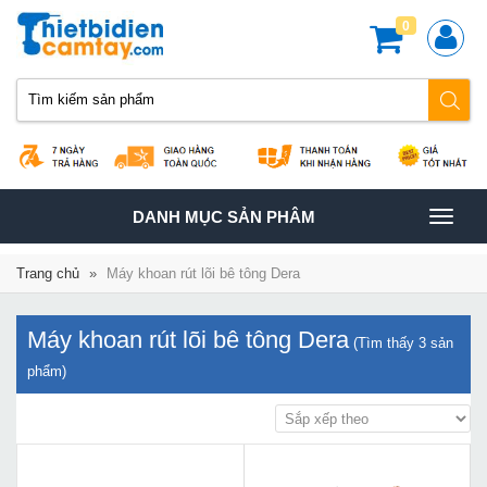
0
TOGGLE
DANH MỤC SẢN PHÂM
NAVIGATION
Trang chủ
»
Máy khoan rút lõi bê tông Dera
Máy khoan rút lõi bê tông Dera
(Tìm thấy
3
sản
phẩm)