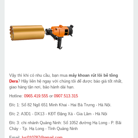
Vậy thì khi có nhu cầu, bạn mua
máy khoan rút lõi bê tông
Dera
? Hãy liên hệ ngay với chúng tôi để được báo giá tốt nhất,
giao hàng tận nơi, bảo hành dài hạn.
Hotline:
0965.419.555
or
0907.513.315
Đ/c 1: Số 82 Ngõ 651 Minh Khai - Hai Bà Trưng - Hà Nội.
Đ/c 2: A3D1 - DX13 - KĐT Đặng Xá - Gia Lâm - Hà Nội
Đ/c 3: chi nhánh Quảng Ninh: Số 1052 đường Hạ Long - P. Bãi
Cháy - Tp. Hạ Long - Tỉnh Quảng Ninh
Email:
luc010787@gmail.com