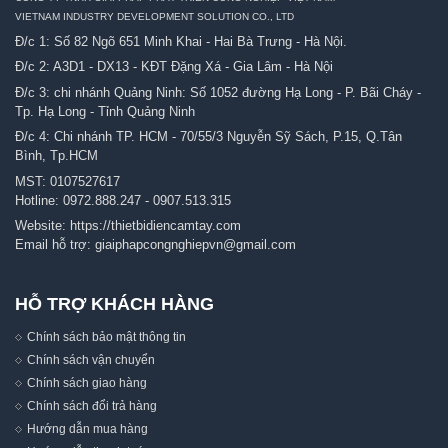
VIETNAM INDUSTRY DEVELOPMENT SOLUTION CO., LTD
Đ/c 1: Số 82 Ngõ 651 Minh Khai - Hai Bà Trưng - Hà Nội.
Đ/c 2: A3D1 - DX13 - KĐT Đặng Xá - Gia Lâm - Hà Nội
Đ/c 3: chi nhánh Quảng Ninh: Số 1052 đường Hạ Long - P. Bãi Cháy -
Tp. Hạ Long - Tỉnh Quảng Ninh
Đ/c 4: Chi nhánh TP. HCM - 70/55/3 Nguyễn Sỹ Sách, P.15, Q.Tân
Bình, Tp.HCM
MST: 0107527617
Hotline:
0972.888.247
-
0907.513.315
Website:
https://thietbidiencamtay.com
Email hỗ trợ:
giaiphapcongnghiepvn@gmail.com
HỖ TRỢ KHÁCH HÀNG
Chính sách bảo mật thông tin
Chính sách vận chuyển
Chính sách giao hàng
Chính sách đổi trả hàng
Hướng dẫn mua hàng