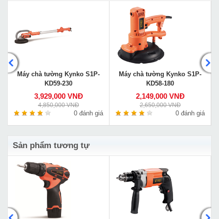
Máy chà tường Kynko S1P-
Máy chà tường Kynko S1P-
KD59-230
KD58-180
3,929,000 VNĐ
2,149,000 VNĐ
4,850,000 VNĐ
2,650,000 VNĐ
á
0 đánh giá
0 đánh giá
Sản phẩm tương tự