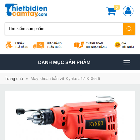
0
TOGGLE
DANH MỤC SẢN PHÂM
NAVIGATION
Trang chủ
»
Máy khoan bắn vít Kynko J1Z-KD55-6