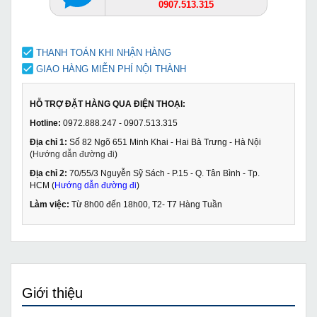
0907.513.315
THANH TOÁN KHI NHẬN HÀNG
GIAO HÀNG MIỄN PHÍ NỘI THÀNH
HỖ TRỢ ĐẶT HÀNG QUA ĐIỆN THOẠI:
Hotline:
0972.888.247 - 0907.513.315
Địa chỉ 1:
Số 82 Ngõ 651 Minh Khai - Hai Bà Trưng - Hà Nội
(
Hướng dẫn đường đi
)
Địa chỉ 2:
70/55/3 Nguyễn Sỹ Sách - P.15 - Q. Tân Bình - Tp.
HCM (
Hướng dẫn đường đi
)
Làm việc:
Từ 8h00 đến 18h00, T2- T7 Hàng Tuần
Giới thiệu