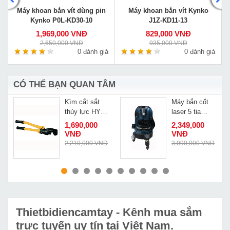
Máy khoan bắn vít dùng pin
Máy khoan bắn vít Kynko
Kynko P0L-KD30-10
J1Z-KD11-13
1,969,000 VNĐ
829,000 VNĐ
2,650,000 VNĐ
935,000 VNĐ
á
0 đánh giá
0 đánh giá
CÓ THỂ BẠN QUAN TÂM
Kìm cắt sắt
Máy bắn cốt
thủy lực HY
laser 5 tia
20A
xanh Alien G7
1,690,000
2,349,000
VNĐ
VNĐ
Đ
2,210,000 VNĐ
3,090,000 VNĐ
MUA NGAY
MUA NGAY
Thietbidiencamtay
- Kênh mua sắm
trực tuyến uy tín tại Việt Nam.