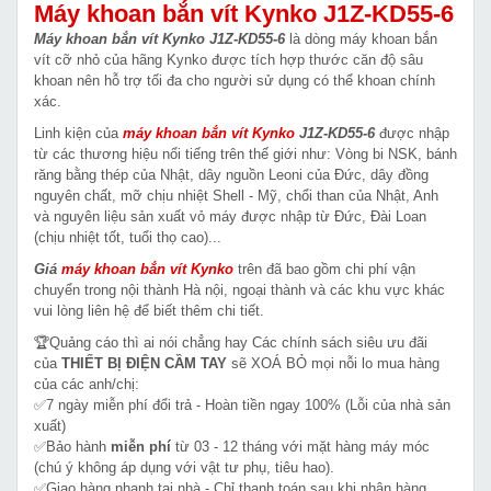
Máy khoan bắn vít Kynko J1Z-KD55-6
Máy khoan bắn vít Kynko J1Z-KD55-6
là dòng máy khoan bắn
vít cỡ nhỏ của hãng Kynko được tích hợp thước căn độ sâu
khoan nên hỗ trợ tối đa cho người sử dụng có thể khoan chính
xác.
Linh kiện của
máy khoan bắn vít Kynko
J1Z-KD55-6
được nhập
từ các thương hiệu nổi tiếng trên thế giới như: Vòng bi NSK, bánh
răng bằng thép của Nhật, dây nguồn Leoni của Đức, dây đồng
nguyên chất, mỡ chịu nhiệt Shell - Mỹ, chổi than của Nhật, Anh
và nguyên liệu sản xuất vỏ máy được nhập từ Đức, Đài Loan
(chịu nhiệt tốt, tuổi thọ cao)...
Giá
máy khoan bắn vít
Kynko
trên đã bao gồm chi phí vận
chuyển trong nội thành Hà nội, ngoại thành và các khu vực khác
vui lòng liên hệ để biết thêm chi tiết.
🏆Quảng cáo thì ai nói chẳng hay Các chính sách siêu ưu đãi
của
THIẾT BỊ ĐIỆN CẦM TAY
sẽ XOÁ BỎ mọi nỗi lo mua hàng
của các anh/chị:
✅7 ngày miễn phí đổi trả - Hoàn tiền ngay 100% (Lỗi của nhà sản
xuất)
✅Bảo hành
miễn phí
từ 03 - 12 tháng với mặt hàng máy móc
(chú ý không áp dụng với vật tư phụ, tiêu hao).
✅Giao hàng nhanh tại nhà - Chỉ thanh toán sau khi nhận hàng