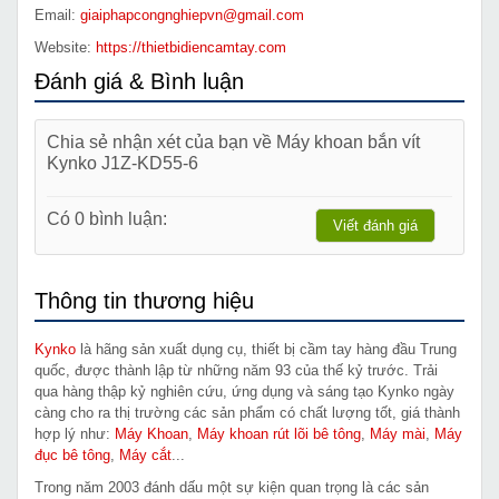
Email:
giaiphapcongnghiepvn@gmail.com
Website:
https://thietbidiencamtay.com
Đánh giá & Bình luận
Chia sẻ nhận xét của bạn về Máy khoan bắn vít
Kynko J1Z-KD55-6
Có 0 bình luận:
Viết đánh giá
Thông tin thương hiệu
Kynko
là hãng sản xuất dụng cụ, thiết bị cầm tay hàng đầu Trung
quốc, được thành lập từ những năm 93 của thế kỷ trước. Trải
qua hàng thập kỷ nghiên cứu, ứng dụng và sáng tạo Kynko ngày
càng cho ra thị trường các sản phẩm có chất lượng tốt, giá thành
hợp lý như:
Máy Khoan
,
Máy khoan rút lõi bê tông
,
Máy mài
,
Máy
đục bê tông
,
Máy cắt
...
Trong năm 2003 đánh dấu một sự kiện quan trọng là các sản