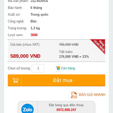
Mã sản phẩm:
J1Z-KD55-6
Bảo hành:
6 tháng
Xuất xứ:
Trung quốc
Công nghệ:
Đức
Trọng lượng:
1,3 kg
Lượt xem:
3686
Giá bán (chưa VAT)
765,000 VNĐ
Tiết kiệm
589,000 VNĐ
176,000 VNĐ = 23%
Chọn số lượng:
Còn hàng
Đặt mua
BÁO GIÁ NHANH
Đặt hàng qua điện thoại
0972.888.247