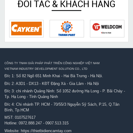
ĐỐI TÁC & KHÁCH HÀNG
CÔNG TY TNHH GIẢI PHÁP PHÁT TRIỂN CÔNG NGHIỆP VIỆT NAM
VIETNAM INDUSTRY DEVELOPMENT SOLUTION CO., LTD
Đ/c 1: Số 82 Ngõ 651 Minh Khai - Hai Bà Trưng - Hà Nội.
Đ/c 2: A3D1 - DX13 - KĐT Đặng Xá - Gia Lâm - Hà Nội
Đ/c 3: chi nhánh Quảng Ninh: Số 1052 đường Hạ Long - P. Bãi Cháy -
Tp. Hạ Long - Tỉnh Quảng Ninh
Đ/c 4: Chi nhánh TP. HCM - 70/55/3 Nguyễn Sỹ Sách, P.15, Q.Tân
Bình, Tp.HCM
MST: 0107527617
Hotline:
0972.888.247
-
0907.513.315
Website:
https://thietbidiencamtay.com