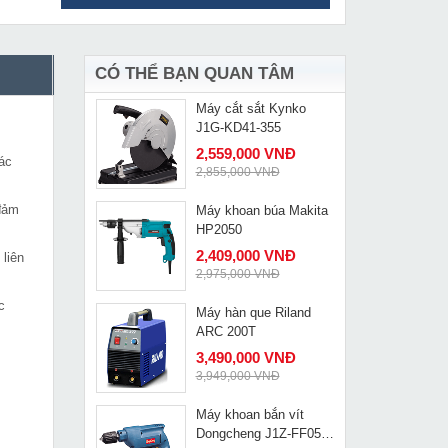
Pa lăng xích lắc tay 3
MUA NGAY
tấn Deasan D30
3,695,000 VNĐ
4,012,000 VNĐ
CÓ THỂ BẠN QUAN TÂM
Máy cắt sắt Kynko
MUA NGAY
J1G-KD41-355
2,559,000 VNĐ
ác
2,855,000 VNĐ
 đảm
Máy khoan búa Makita
MUA NGAY
HP2050
2,409,000 VNĐ
 liên
2,975,000 VNĐ
c
Máy hàn que Riland
MUA NGAY
ARC 200T
3,490,000 VNĐ
3,949,000 VNĐ
Máy khoan bắn vít
MUA NGAY
Dongcheng J1Z-FF05-