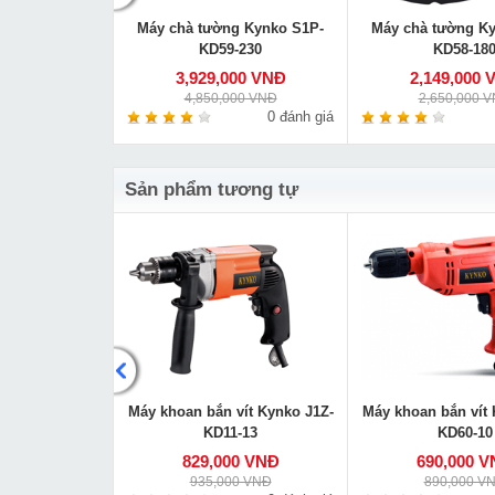
a Kynko ZIC-
Máy chà tường Kynko S1P-
Máy chà tường K
8-26
KD59-230
KD58-18
000 VNĐ
3,929,000 VNĐ
2,149,000 
00 VNĐ
4,850,000 VNĐ
2,650,000 
0 đánh giá
0 đánh giá
Sản phẩm tương tự
 vít dùng pin
Máy khoan bắn vít Kynko J1Z-
Máy khoan bắn vít 
 10.8V-Li
KD11-13
KD60-10
000 VNĐ
829,000 VNĐ
690,000 
00 VNĐ
935,000 VNĐ
890,000 V