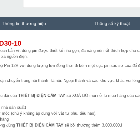
Thông tin thương hiệu
Thông số kỹ thuật
D30-10
an bắn vít dùng pin được thiết kế nhỏ gọn, đa năng nên rất thích hợp cho c
i xa nguồn điện.
bộ Pin 12V với dung lượng lớn đồng thời đi kèm một cục pin sạc sơ cua để
vận chuyển trong nội thành Hà nội. Ngoại thành và các khu vực khác vui lòng
ưu đãi của
THIẾT BỊ ĐIỆN CẦM TAY
sẽ XOÁ BỎ mọi nỗi lo mua hàng của cá
 nhà sản xuất)
 móc (chú ý không áp dụng với vật tư phụ, tiêu hao).
 hàng
hông đúng
THIẾT BỊ ĐIỆN CẦM TAY
sẽ bồi thường thêm 3.000.000đ