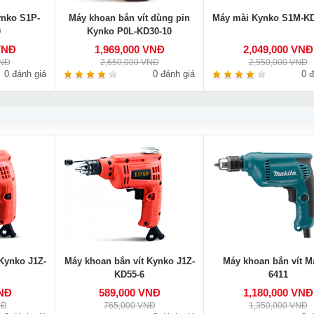
ynko S1P-
Máy khoan bắn vít dùng pin
Máy mài Kynko S1M-KD
0
Kynko P0L-KD30-10
VNĐ
1,969,000 VNĐ
2,049,000 VNĐ
VNĐ
2,650,000 VNĐ
2,550,000 VNĐ
0 đánh giá
0 đánh giá
0 đ
Kynko J1Z-
Máy khoan bắn vít Kynko J1Z-
Máy khoan bắn vít M
KD55-6
6411
VNĐ
589,000 VNĐ
1,180,000 VNĐ
NĐ
765,000 VNĐ
1,350,000 VNĐ