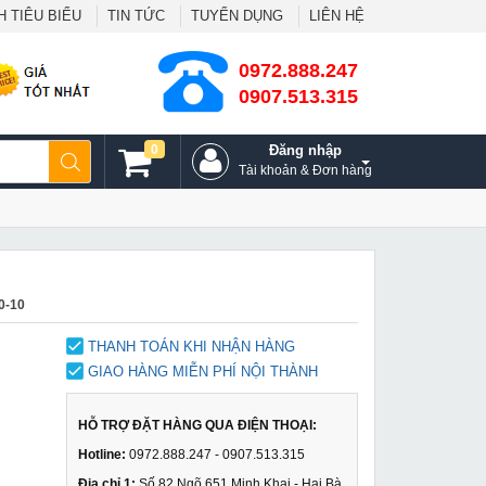
 TIÊU BIỂU
TIN TỨC
TUYỂN DỤNG
LIÊN HỆ
0972.888.247
0907.513.315
0
Đăng nhập
Tài khoản & Đơn hàng
0-10
THANH TOÁN KHI NHẬN HÀNG
GIAO HÀNG MIỄN PHÍ NỘI THÀNH
HỖ TRỢ ĐẶT HÀNG QUA ĐIỆN THOẠI:
Hotline:
0972.888.247 - 0907.513.315
Địa chỉ 1:
Số 82 Ngõ 651 Minh Khai - Hai Bà