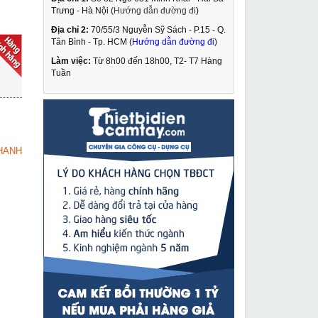
Trưng - Hà Nội (
Hướng dẫn đường đi
)
Địa chỉ 2:
70/55/3 Nguyễn Sỹ Sách - P.15 - Q.
Máy khoan từ Oubao
Tân Bình - Tp. HCM (
Hướng dẫn đường đi
)
OB-5000E công suất
lớn điều chỉnh tốc độ
Làm việc:
Từ 8h00 đến 18h00, T2- T7 Hàng
9,890,000 VNĐ
Tuần
10,730,000 VNĐ
Pa lăng xích kéo tay
MUA NGAY
Kawasaki 5 tấn 5m VC-
5
3,750,000 VNĐ
HANH
3,985,000 VNĐ
Máy đục bê tông
MUA NGAY
Dongcheng Z1G-FF-6
2,130,000 VNĐ
2,550,000 VNĐ
Máy phát hàn Jasic
MUA NGAY
WG-6500
24,429,000 VNĐ
30,748,000 VNĐ