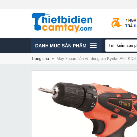
TOGGLE
DANH MỤC SẢN PHÂM
Trang chủ
»
Máy khoan bắn vít dùng pin Kynko P0L-KD3
NAVIGATION