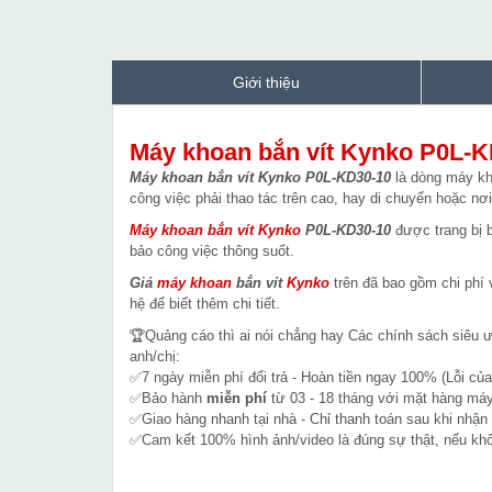
Giới thiệu
Máy khoan bắn vít Kynko P0L-K
Máy khoan bắn vít Kynko P0L-KD30-10
là dòng máy kho
công việc phải thao tác trên cao, hay di chuyển hoặc nơ
Máy khoan bắn vít Kynko
P0L-KD30-10
được trang bị 
bảo công việc thông suốt.
Giá
máy khoan
bắn vít
Kynko
trên đã bao gồm chi phí 
hệ để biết thêm chi tiết.
🏆Quảng cáo thì ai nói chẳng hay Các chính sách siêu 
anh/chị:
✅7 ngày miễn phí đổi trả - Hoàn tiền ngay 100% (Lỗi của
✅Bảo hành
miễn phí
từ 03 - 18 tháng với mặt hàng máy
✅Giao hàng nhanh tại nhà - Chỉ thanh toán sau khi nhận
✅Cam kết 100% hình ảnh/video là đúng sự thật, nếu k